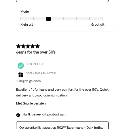
Model
Model, 3 van 7, waarbij 1 gelijk is aan Klein uit en 7 gelijk is aan Groot uit
Klein uit
Groot uit
5 van 5 sterren.
Jeans for the over 50’s
GEVERIFIEERD
DEELNAME AAN LOTERIJ
2 dagen geleden
Excellent fit for jeans and very comfort for the over 50’s. Quick
delivery and good communication
Met Google vertalen
Ja, Ik beveel dit product aan.
Oorspronkelijk gepost op
502™ Taper jeans - Dark Indigo