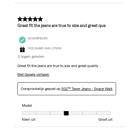
5 van 5 sterren.
Great fit the jeans are true to size and great qua
GEVERIFIEERD
DEELNAME AAN LOTERIJ
3 dagen geleden
Great fit the jeans are true to size and great quality
Met Google vertalen
Oorspronkelijk gepost op
502™ Taper Jeans - Space Walk
Model
Model, 4 van 7, waarbij 1 gelijk is aan Klein uit en 7 gelijk is aan Groot uit
Klein uit
Groot uit