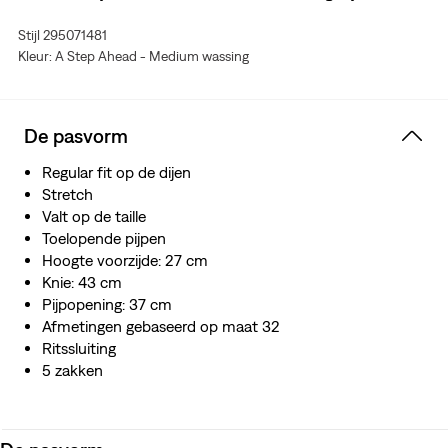
Gemaakt van Levi's Authentic Soft, ons zachtste
Stijl 295071481
stretchdenim tot nu toe
Kleur: A Step Ahead - Medium wassing
We maakten dit kledingstuk met TENCEL™ Lyocell, een
zachte vezel afkomstig van gekapt hout TENCEL™ is
een handelsmerk van Lenzing AG.
De pasvorm
Regular fit op de dijen
Stretch
Valt op de taille
Toelopende pijpen
Hoogte voorzijde: 27 cm
Knie: 43 cm
Pijpopening: 37 cm
Afmetingen gebaseerd op maat 32
Ritssluiting
5 zakken