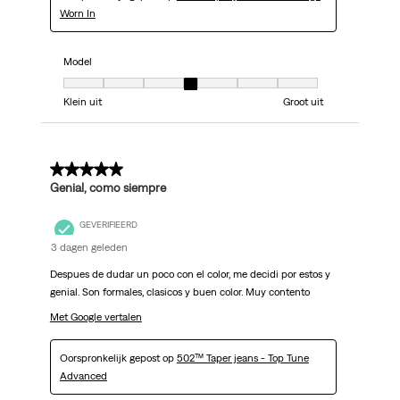
Worn In
Model
Model, 4 van 7, waarbij 1 gelijk is aan Klein uit en 7 gelijk is aan Groot uit
Klein uit
Groot uit
5 van 5 sterren.
Genial, como siempre
GEVERIFIEERD
3 dagen geleden
Despues de dudar un poco con el color, me decidi por estos y
genial. Son formales, clasicos y buen color. Muy contento
Met Google vertalen
Oorspronkelijk gepost op
502™ Taper jeans - Top Tune
Advanced