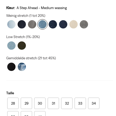
price
is
Kleur:
A Step Ahead - Medium wassing
Weinig stretch (1 tot 20%)
Low Stretch (1%-20%)
Gemiddelde stretch (21 tot 45%)
Taille
28
29
30
31
32
33
34