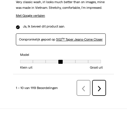
Very classic wash, irl looks much better than on images, mine
was made in Vietnam. Stretchy, comfortable, I'm impressed.
Met Google vertalen
Ja, Ik beveel dit product aan.
Oorspronkelijk gepost op
502™ Taper Jeans-Come Closer
Model
Model, 4 van 7, waarbij 1 gelijk is aan Klein uit en 7 gelijk is aan Groot uit
Klein uit
Groot uit
1 – 10 van 1119 Beoordelingen
VorigeBeoordelingen
Volgende
Beoordelingen