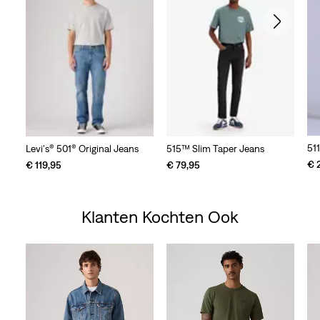
51
Levi's® 501® Original Jeans
515™ Slim Taper Jeans
€ 
€ 119,95
€ 79,95
Klanten Kochten Ook
Skip Carousel