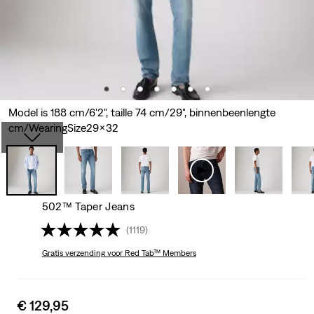
Model is 188 cm/6'2", taille 74 cm/29", binnenbeenlengte
cm/WearingSize29x32
502™ Taper Jeans
(1119)
Gratis verzending
voor Red Tab™ Members
Sale
€ 129,95