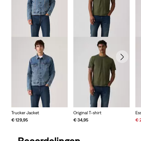
Trucker Jacket
Original T-shirt
Ess
Sal
€ 129,95
€ 34,95
€ 
Pri
is