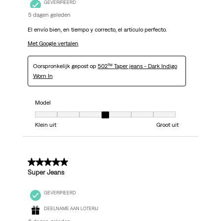
GEVERIFIEERD
5 dagen geleden
El envío bien, en tiempo y correcto, el artículo perfecto.
Met Google vertalen
Oorspronkelijk gepost op
502™ Taper jeans - Dark Indigo
Worn In
Model
Model, 4 van 7, waarbij 1 gelijk is aan Klein uit en 7 gelijk is aan Groot uit
Klein uit
Groot uit
5 van 5 sterren.
Super Jeans
GEVERIFIEERD
DEELNAME AAN LOTERIJ