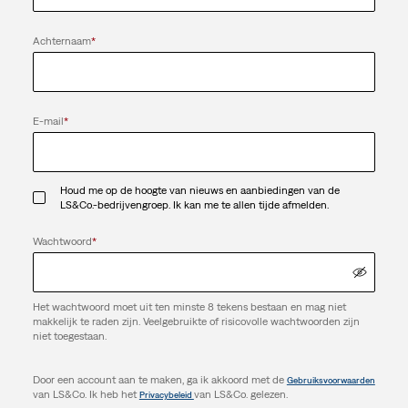
Achternaam
*
E-mail
*
Houd me op de hoogte van nieuws en aanbiedingen van de
LS&Co.-bedrijvengroep. Ik kan me te allen tijde afmelden.
Wachtwoord
*
Het wachtwoord moet uit ten minste 8 tekens bestaan en mag niet
makkelijk te raden zijn. Veelgebruikte of risicovolle wachtwoorden zijn
niet toegestaan.
Door een account aan te maken, ga ik akkoord met de
Gebruiksvoorwaarden
van LS&Co. Ik heb het
van LS&Co. gelezen.
Privacybeleid