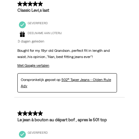
5 van 5 sterren.
Classic Levi,s last
GEVERIFIEERD
DEELNAME AAN LOTERIJ
3 dagen geleden
Bought for my 19yr old Grandson...perfect fit in length and
waist...his opinion..."Nan, best fitting jeans ever"!
Met Google vertalen
Oorspronkelijk gepost op
502® Taper Jeans - Olden Rule
Adv
5 van 5 sterren.
Le jean à bouton au départ bof , apres le 501 top
GEVERIFIEERD