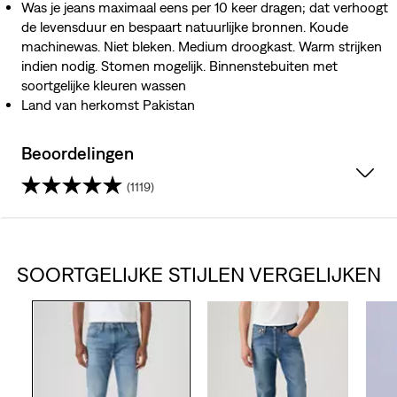
Was je jeans maximaal eens per 10 keer dragen; dat verhoogt
de levensduur en bespaart natuurlijke bronnen. Koude
machinewas. Niet bleken. Medium droogkast. Warm strijken
indien nodig. Stomen mogelijk. Binnenstebuiten met
soortgelijke kleuren wassen
Land van herkomst Pakistan
Beoordelingen
(1119)
4.3
van
SOORTGELIJKE STIJLEN VERGELIJKEN
de
5
sterren.
1119