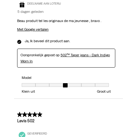
DEELNAME AAN LOTERIJ
5 dagen geleden
Beau produit tel les originaux de ma jeunesse , bravo .
Met Google vertalen
Ja, Ik beveel dit product aan.
Oorspronkelijk gepost op
502™ Taper jeans - Dark Indigo
Worn In
Model
Model, 4 van 7, waarbij 1 gelijk is aan Klein uit en 7 gelijk is aan Groot uit
Klein uit
Groot uit
5 van 5 sterren.
Levis 502
GEVERIFIEERD