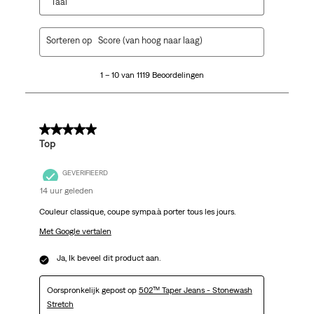
Taal
1
Sorteren op
Score (van hoog naar laag)
tot
10
1 – 10 van 1119 Beoordelingen
van
1119
Beoordelingen.
5 van 5 sterren.
Top
GEVERIFIEERD
14 uur geleden
Couleur classique, coupe sympa.à porter tous les jours.
Met Google vertalen
Ja, Ik beveel dit product aan.
Oorspronkelijk gepost op
502™ Taper Jeans - Stonewash
Stretch