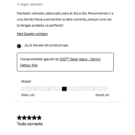
5 dagen geleden
Pantalón cómodo, adecuado para el día a día. Recomiendo ir a
una tiends física a encontrar la talla correcta, porque una vez
la tengas acotada va perfecto!
Met Google vertalen
Ja, Ik beveel dit product aan.
Oorspronkelijk gepost op
502™ Taper jeans - Denim
Detour Adv
Model
Model, 4 van 7, waarbij 1 gelijk is aan Klein uit en 7 gelijk is aan Groot uit
Klein uit
Groot uit
5 van 5 sterren.
Todo correcto