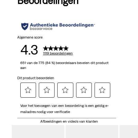
Beoordelingen
Algemene score
4.3
1119 beoordelingen
651 van de 775 (84 %) beoordelaars bevelen dit product
aan
Dit product beoordelen
Selecteer
Selecteer
Selecteer
Selecteer
Selecteer
Voor het toevoegen van een beoordeling is een geldig e-
om
om
om
om
om
mailadres nodig voor verificatie
het
het
het
het
het
artikel
artikel
artikel
artikel
artikel
Afbeeldingen en video's van klanten
te
te
te
te
te
beoordelen
beoordelen
beoordelen
beoordelen
beoordelen