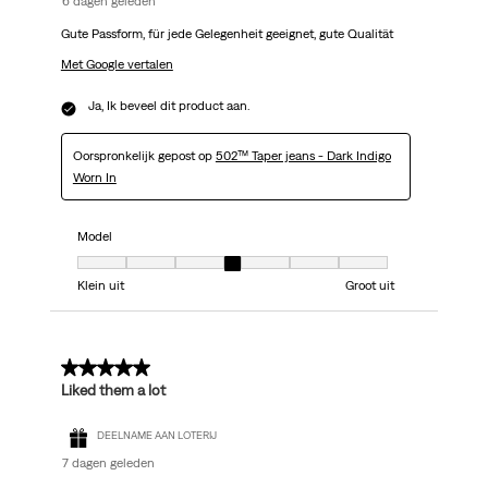
6 dagen geleden
Gute Passform, für jede Gelegenheit geeignet, gute Qualität
Met Google vertalen
Ja, Ik beveel dit product aan.
Oorspronkelijk gepost op
502™ Taper jeans - Dark Indigo
Worn In
Model
Model, 4 van 7, waarbij 1 gelijk is aan Klein uit en 7 gelijk is aan Groot uit
Klein uit
Groot uit
5 van 5 sterren.
Liked them a lot
DEELNAME AAN LOTERIJ
7 dagen geleden