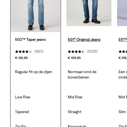
beoordelingen
502™ Taper jeans
501® Original Jeans
511™
(983)
(9228)
€ 129,95
€ 109,95
€ 219
Regular fit op de dijen
Normaal rond de
Een 
bovenbenen
onder
Low Rise
Mid Rise
Mid 
Tapered
Straight
Slim
Zip Fly
Knoopgulp
Zip F