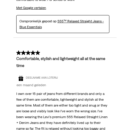
Met Google vertalen
Oorspronkelijk gepost op
555™ Relaxed Straight Jeans -
Blue Essentials
5 van 5 sterren.
Comfortable, stylish and lightweight all at the same
time
DEELNAME AAN LOTERIJ
een maand geleden
I own over 15 pair of jeans from different brands and only a
few of them are comfortable, lightweight and stylish at the
same time. Most of them are either too tight and snug or they
are loose and visibly look like I’ve worn the wrong size. I’ve
been wearing the Levi’s premium 555 Relaxed Straight Linen
+ Denim Jeans and they have definitely lived up to their
name so far. The fit is relaxed without looking too baggy and