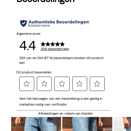
Algemene score
4.4
358 beoordelingen
203 van de 234 (87 %) beoordelaars bevelen dit product
aan
Dit product beoordelen
Selecteer
Selecteer
Selecteer
Selecteer
Selecteer
Voor het toevoegen van een beoordeling is een geldig e-
om
om
om
om
om
mailadres nodig voor verificatie
het
het
het
het
het
artikel
artikel
artikel
artikel
artikel
Afbeeldingen en video's van klanten
te
te
te
te
te
beoordelen
beoordelen
beoordelen
beoordelen
beoordelen