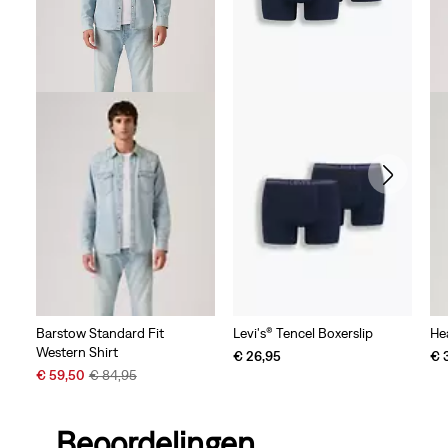
Barstow Standard Fit
Levi's® Tencel Boxerslip
He
Western Shirt
€ 26,95
€ 
Sale
Original
€ 59,50
€ 84,95
Price
Price
is
was
Beoordelingen