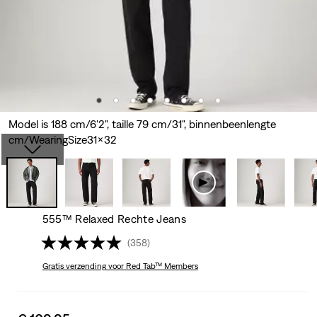
Model is 188 cm/6'2", taille 79 cm/31", binnenbeenlengte
cm/WearingSize31x32
555™ Relaxed Rechte Jeans
(358)
Gratis verzending
voor Red Tab™ Members
Sale