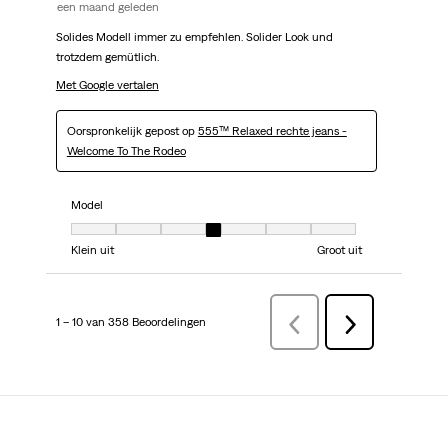
een maand geleden
Solides Modell immer zu empfehlen. Solider Look und
trotzdem gemütlich.
Met Google vertalen
Oorspronkelijk gepost op
555™ Relaxed rechte jeans -
Welcome To The Rodeo
Model
Model, 4 van 7, waarbij 1 gelijk is aan Klein uit en 7 gelijk is aan Groot uit
Klein uit
Groot uit
1 – 10 van 358 Beoordelingen
VorigeBeoordelingen
Volgende
Beoordelingen