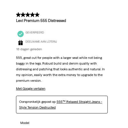
5 van 5 sterren.
Levi Premium 555 Distressed
GEVERIFIEERD
DEELNAME AAN LOTERIJ
18 dagen geleden
555, great cut for people with a larger seat while not being
baggy in the legs. Robust build and denim quality with
distressing and patching that looks authentic and natural. In
my opinion, easily worth the extra money to upgrade to the
premium version.
Met Google vertalen
Oorspronkelijk gepost op
555™ Relaxed Straight Jeans -
Style Tension Destructed
Model