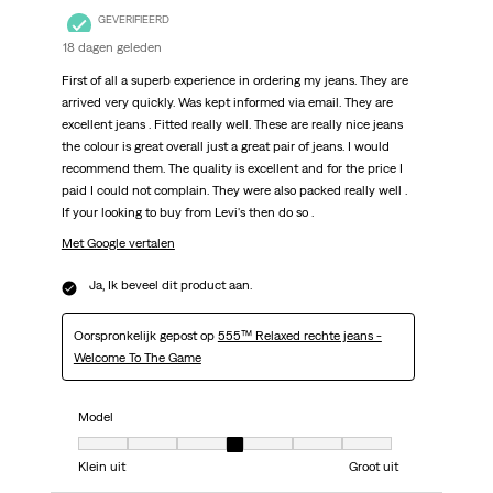
GEVERIFIEERD
18 dagen geleden
First of all a superb experience in ordering my jeans. They are
arrived very quickly. Was kept informed via email. They are
excellent jeans . Fitted really well. These are really nice jeans
the colour is great overall just a great pair of jeans. I would
recommend them. The quality is excellent and for the price I
paid I could not complain. They were also packed really well .
If your looking to buy from Levi's then do so .
Met Google vertalen
Ja, Ik beveel dit product aan.
Oorspronkelijk gepost op
555™ Relaxed rechte jeans -
Welcome To The Game
Model
Model, 4 van 7, waarbij 1 gelijk is aan Klein uit en 7 gelijk is aan Groot uit
Klein uit
Groot uit