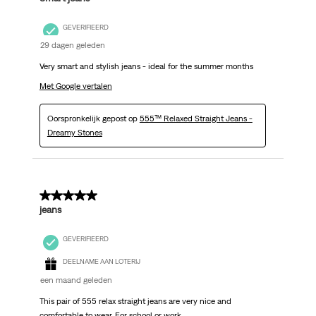
GEVERIFIEERD
29 dagen geleden
Very smart and stylish jeans - ideal for the summer months
Met Google vertalen
Oorspronkelijk gepost op
555™ Relaxed Straight Jeans -
Dreamy Stones
5 van 5 sterren.
jeans
GEVERIFIEERD
DEELNAME AAN LOTERIJ
een maand geleden
This pair of 555 relax straight jeans are very nice and
comfortable to wear. For school or work