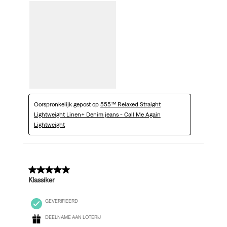
Oorspronkelijk gepost op
555™ Relaxed Straight
Lightweight Linen+ Denim jeans - Call Me Again
Lightweight
5 van 5 sterren.
Klassiker
GEVERIFIEERD
DEELNAME AAN LOTERIJ