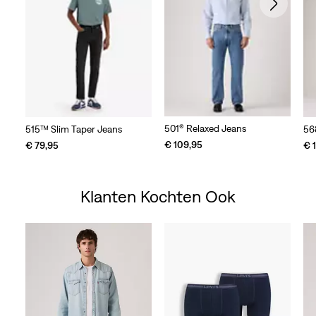
501® Relaxed Jeans
515™ Slim Taper Jeans
56
€ 109,95
€ 79,95
€ 
Klanten Kochten Ook
Skip Carousel