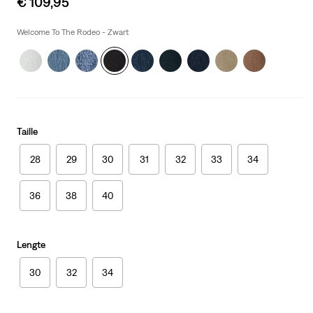
€ 109,95
price
is
Welcome To The Rodeo - Zwart
Taille
28
29
30
31
32
33
34
36
38
40
Lengte
30
32
34