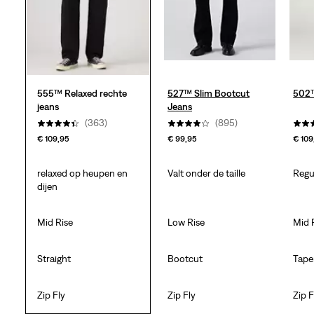
beoordelingen
555™ Relaxed rechte
527™ Slim Bootcut
502™
jeans
Jeans
(363)
(895)
€ 109,95
€ 99,95
€ 109
relaxed op heupen en
Valt onder de taille
Regul
dijen
Mid Rise
Low Rise
Mid R
Straight
Bootcut
Tape
Zip Fly
Zip Fly
Zip F