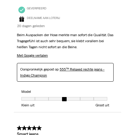
GEVERIFIEERD
DEELNAME AAN LOTERIJ
20 dagen geleden
Beim Auspacken der Hose merkte man sofort die Qualität. Das
Tragegefühl ist auch sehr bequem, sie klebt vorallem bei
heißen Tagen nicht sofort an die Beine.
Met Google vertalen
Oorspronkelijk gepost op
555™ Relaxed rechte jeans -
Indigo Champion
Model
Model, 4 van 7, waarbij 1 gelijk is aan Klein uit en 7 gelijk is aan Groot uit
Klein uit
Groot uit
5 van 5 sterren.
Smart jeans