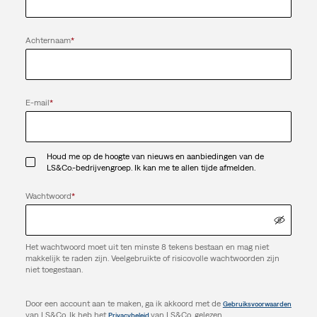
Achternaam
*
E-mail
*
Houd me op de hoogte van nieuws en aanbiedingen van de
LS&Co.-bedrijvengroep. Ik kan me te allen tijde afmelden.
Wachtwoord
*
Het wachtwoord moet uit ten minste 8 tekens bestaan en mag niet
makkelijk te raden zijn. Veelgebruikte of risicovolle wachtwoorden zijn
niet toegestaan.
Door een account aan te maken, ga ik akkoord met de
Gebruiksvoorwaarden
van LS&Co. Ik heb het
van LS&Co. gelezen.
Privacybeleid