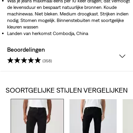
Was je jeans maximaal eens per 10 keer dragen; dat verhoogt
de levensduur en bespaart natuurlijke bronnen. Koude
machinewas. Niet bleken. Medium droogkast. Strijken indien
nodig. Stomen mogelijk. Binnenstebuiten met soortgelijke
kleuren wassen
Landen van herkomst Combodja, China
Beoordelingen
(358)
4.4
van
SOORTGELIJKE STIJLEN VERGELIJKEN
de
5
sterren.
358