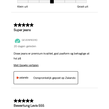
Model, 4 van 7, waarbij 1 gelijk is aan Klein uit en 7 gelijk is aan Groot uit
Klein uit
Groot uit
5 van 5 sterren.
Super jeans
GEVERIFIEERD
20 dagen geleden
Disse jeans er premium kvalitet, god pasform og behaglige at
ha' på
Met Google vertalen
Oorspronkelijk gepost op Zalando
5 van 5 sterren.
Bewertung Levis 555