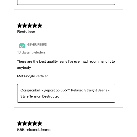
5 van 5 sterren.
Best Jean
GEVERIFIEERD
18 dagen geleden
These are the best quality jeans I've ever had recommend it to
anybody
Met Google vertalen
Oorspronkelijk gepost op
555™ Relaxed Straight Jeans -
Style Tension Destructed
5 van 5 sterren.
555 relaxed Jeans