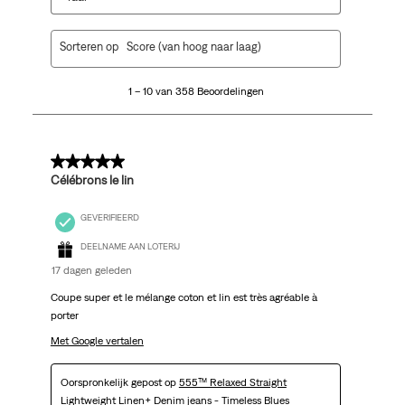
1
Sorteren op
Score (van hoog naar laag)
tot
10
1 – 10 van 358 Beoordelingen
van
358
Beoordelingen.
5 van 5 sterren.
Célébrons le lin
GEVERIFIEERD
DEELNAME AAN LOTERIJ
17 dagen geleden
Coupe super et le mélange coton et lin est très agréable à
porter
Met Google vertalen
Oorspronkelijk gepost op
555™ Relaxed Straight
Lightweight Linen+ Denim jeans - Timeless Blues