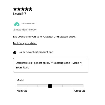
5 van 5 sterren.
Levi’s 517
GEVERIFIEERD
2 maanden geleden
Die Jeans sind von toller Qualität und passen exakt.
Met Google vertalen
Ja, Ik beveel dit product aan.
Oorspronkelijk gepost op
517™ Bootcut jeans - Make It
Yours Rigid
Model
Model, 4 van 7, waarbij 1 gelijk is aan Klein uit en 7 gelijk is aan Groot uit
Klein uit
Groot uit