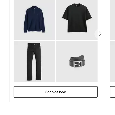
5
sterren.
168
beoordelingen
Shop de look