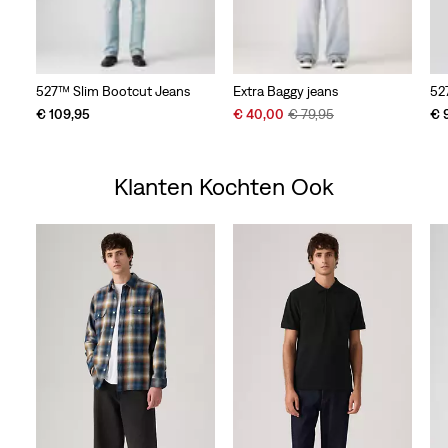
527™ Slim Bootcut Jeans
Extra Baggy jeans
52
Sale
Original
€ 109,95
€ 40,00
€ 79,95
€ 
Price
Price
is
was
Klanten Kochten Ook
Skip Carousel