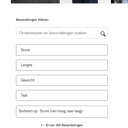
je
je
je
je
je
een
een
een
een
een
vragenformulier.
vragenformulier.
vragenformulier.
vragenformulier.
vragenformulier.
Beoordelingen filteren
Onderwerpen en beoordelingen zoeken per regio
Score
Lengte
Gewicht
Taal
1
Sorteren op
Score (van hoog naar laag)
tot
10
1 – 10 van 168 Beoordelingen
van