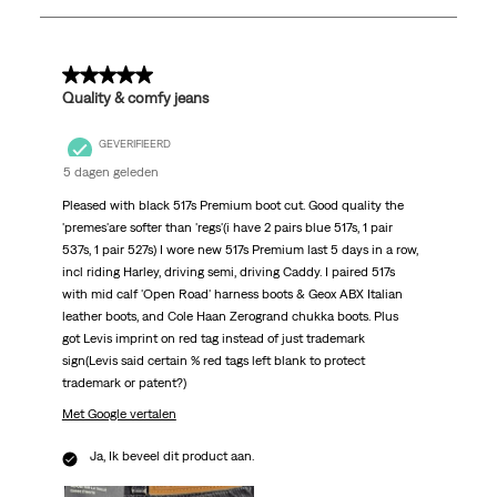
168
Beoordelingen.
5 van 5 sterren.
Quality & comfy jeans
GEVERIFIEERD
5 dagen geleden
Pleased with black 517s Premium boot cut. Good quality the
'premes'are softer than 'regs'(i have 2 pairs blue 517s, 1 pair
537s, 1 pair 527s) I wore new 517s Premium last 5 days in a row,
incl riding Harley, driving semi, driving Caddy. I paired 517s
with mid calf 'Open Road' harness boots & Geox ABX Italian
leather boots, and Cole Haan Zerogrand chukka boots. Plus
got Levis imprint on red tag instead of just trademark
sign(Levis said certain % red tags left blank to protect
trademark or patent?)
Met Google vertalen
Ja, Ik beveel dit product aan.