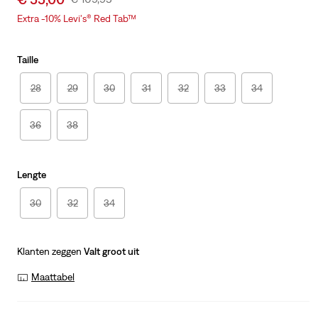
price
Price
Extra -10% Levi's® Red Tab™
is
Was
Taille
28
29
30
31
32
33
34
36
38
Lengte
30
32
34
Klanten zeggen
Valt groot uit
Maattabel