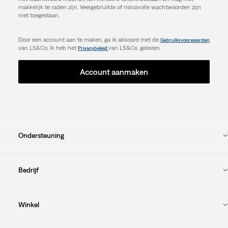
makkelijk te raden zijn. Veelgebruikte of risicovolle wachtwoorden zijn
niet toegestaan.
Door een account aan te maken, ga ik akkoord met de
Gebruiksvoorwaarden
van LS&Co. Ik heb het
van LS&Co. gelezen.
Privacybeleid
Account aanmaken
Ondersteuning
Bedrijf
Winkel