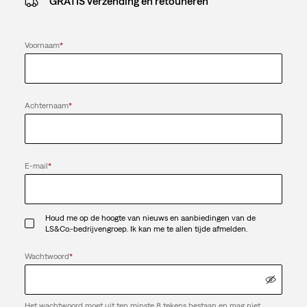
GRATIS verzending en retouneren
Voornaam
*
Achternaam
*
E-mail
*
Houd me op de hoogte van nieuws en aanbiedingen van de
LS&Co.-bedrijvengroep. Ik kan me te allen tijde afmelden.
Wachtwoord
*
Het wachtwoord moet uit ten minste 8 tekens bestaan en mag niet