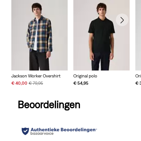
Jackson Worker Overshirt
Original polo
Ori
Sale
Original
€ 40,00
€ 79,95
€ 54,95
€ 
Price
Price
is
was
Beoordelingen