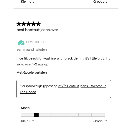
Klein uit
Groot uit
5 van 5 sterren.
best bootcut jeans ever
GEVERIFIEERD
een maand geleden
nice fit. beautiful washing with black denim. it's little bit tight.
so go over 1-2 size up
Met Google vertalen
Oorspronkelijk gepost op
517™ Bootcut jeans - Weome To
The Rodeo
Model
Model, 2 van 7, waarbij 1 gelijk is aan Klein uit en 7 gelijk is aan Groot uit
Klein uit
Groot uit