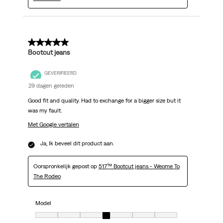
5 van 5 sterren.
Bootcut jeans
GEVERIFIEERD
29 dagen geleden
Good fit and quality. Had to exchange for a bigger size but it
was my fault.
Met Google vertalen
Ja, Ik beveel dit product aan.
Oorspronkelijk gepost op
517™ Bootcut jeans - Weome To
The Rodeo
Model
Model, 4 van 7, waarbij 1 gelijk is aan Klein uit en 7 gelijk is aan Groot uit