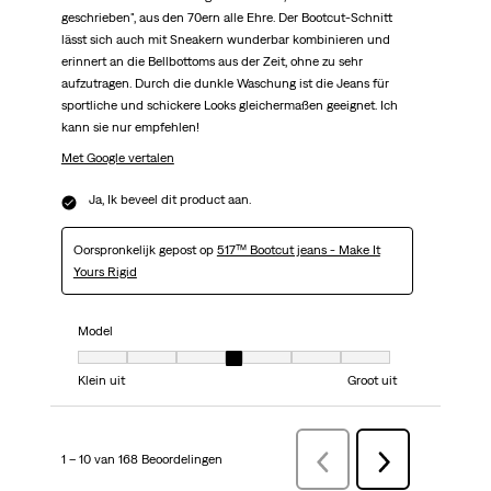
geschrieben", aus den 70ern alle Ehre. Der Bootcut-Schnitt
lässt sich auch mit Sneakern wunderbar kombinieren und
erinnert an die Bellbottoms aus der Zeit, ohne zu sehr
aufzutragen. Durch die dunkle Waschung ist die Jeans für
sportliche und schickere Looks gleichermaßen geeignet. Ich
kann sie nur empfehlen!
Met Google vertalen
Ja, Ik beveel dit product aan.
Oorspronkelijk gepost op
517™ Bootcut jeans - Make It
Yours Rigid
Model
Model, 4 van 7, waarbij 1 gelijk is aan Klein uit en 7 gelijk is aan Groot uit
Klein uit
Groot uit
1 – 10 van 168 Beoordelingen
VorigeBeoordelingen
Volgende
Beoordelingen