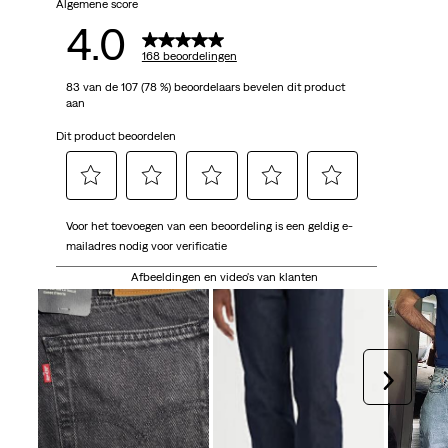
Algemene score
4.0
168 beoordelingen
83 van de 107 (78 %) beoordelaars bevelen dit product
aan
Dit product beoordelen
Selecteer
Selecteer
Selecteer
Selecteer
Selecteer
Voor het toevoegen van een beoordeling is een geldig e-
om
om
om
om
om
mailadres nodig voor verificatie
het
het
het
het
het
artikel
artikel
artikel
artikel
artikel
Afbeeldingen en video's van klanten
te
te
te
te
te
beoordelen
beoordelen
beoordelen
beoordelen
beoordelen
met
met
met
met
met
1
2
3
4
5
Volgen
ster.
sterren.
sterren.
sterren.
sterren.
Hiermee
Hiermee
Hiermee
Hiermee
Hiermee
open
open
open
open
open