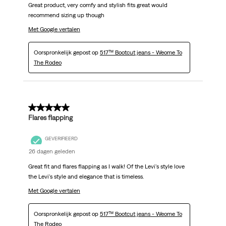
Great product, very comfy and stylish fits great would
recommend sizing up though
Met Google vertalen
Oorspronkelijk gepost op
517™ Bootcut jeans - Weome To
The Rodeo
5 van 5 sterren.
Flares flapping
GEVERIFIEERD
26 dagen geleden
Great fit and flares flapping as I walk! Of the Levi's style love
the Levi's style and elegance that is timeless.
Met Google vertalen
Oorspronkelijk gepost op
517™ Bootcut jeans - Weome To
The Rodeo