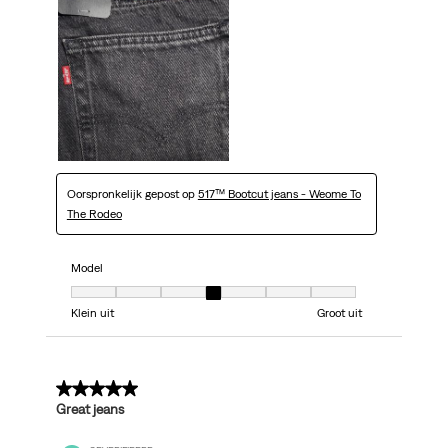
Oorspronkelijk gepost op
517™ Bootcut jeans - Weome To
The Rodeo
Model
Model, 4 van 7, waarbij 1 gelijk is aan Klein uit en 7 gelijk is aan Groot uit
Klein uit
Groot uit
5 van 5 sterren.
Great jeans