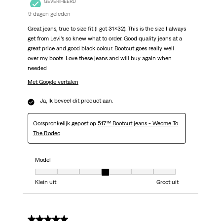
GEVERIFIEERD
9 dagen geleden
Great jeans, true to size fit (I got 31x32). This is the size I always
get from Levi’s so knew what to order. Good quality jeans at a
great price and good black colour. Bootcut goes really well
over my boots. Love these jeans and will buy again when
needed
Met Google vertalen
Ja, Ik beveel dit product aan.
Oorspronkelijk gepost op
517™ Bootcut jeans - Weome To
The Rodeo
Model
Model, 4 van 7, waarbij 1 gelijk is aan Klein uit en 7 gelijk is aan Groot uit
Klein uit
Groot uit
5 van 5 sterren.