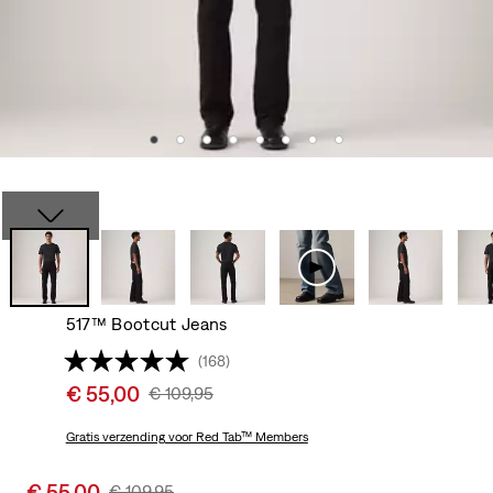
517™ Bootcut Jeans
(168)
Sale
€ 55,00
Original
€ 109,95
price
Price
is
Gratis verzending
voor Red Tab™ Members
Was
Sale
€ 55,00
Original
€ 109,95