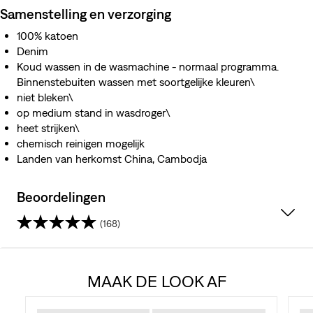
Samenstelling en verzorging
100% katoen
Denim
Koud wassen in de wasmachine - normaal programma.
Binnenstebuiten wassen met soortgelijke kleuren\
niet bleken\
op medium stand in wasdroger\
heet strijken\
chemisch reinigen mogelijk
Landen van herkomst China, Cambodja
Beoordelingen
(168)
4.0
van
MAAK DE LOOK AF
de