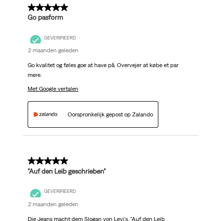
5 van 5 sterren.
Go pasform
GEVERIFIEERD
2 maanden geleden
Go kvalitet og føles goe at have på. Overvejer at købe et par
mere.
Met Google vertalen
Oorspronkelijk gepost op Zalando
5 van 5 sterren.
"Auf den Leib geschrieben"
GEVERIFIEERD
2 maanden geleden
Die Jeans macht dem Slogan von Levi's, "Auf den Leib