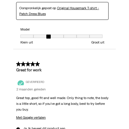
Oorspronkelijk gepost op
Original Housemark T-shirt -
Patch Dress Blues
Model
Model, 3 van 7, waarbij 1 gelijk is aan Klein uit en 7 gelijk is aan Groot uit
Klein uit
Groot uit
5 van 5 sterren.
Great for work
GEVERIFIEERD
2 maanden geleden
Great top, good fit and well made. Only thing to note, the body
is a little short, so if you’ve got a long body, best to try before
you buy.
Met Google vertalen
Ja, Ik beveel dit product aan.