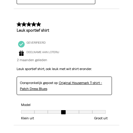
5 van 5 sterren.
Leuk sportief shirt
GEVERIFIEERD
DEELNAME AAN LOTERIJ
2 maanden geleden
Leuk sportief shirt, ook leuk met wit shirt eronder.
Oorspronkelijk gepost op
Original Housemark T-shirt -
Patch Dress Blues
Model
Model, 4 van 7, waarbij 1 gelijk is aan Klein uit en 7 gelijk is aan Groot uit
Klein uit
Groot uit