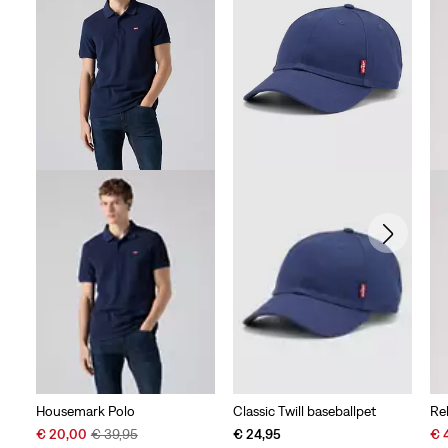
Housemark Polo
Classic Twill baseballpet
Re
Sale
Original
Sal
€ 20,00
€ 39,95
€ 24,95
€ 