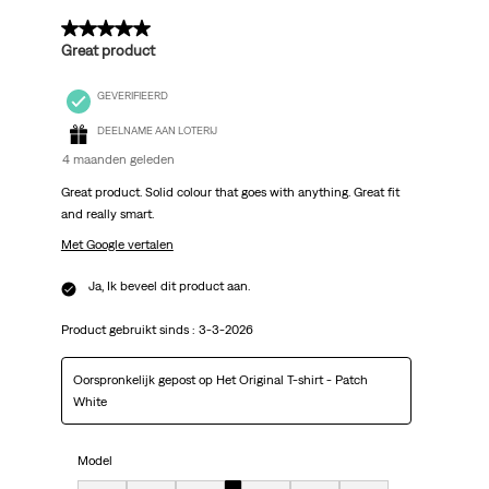
5 van 5 sterren.
Great product
GEVERIFIEERD
DEELNAME AAN LOTERIJ
4 maanden geleden
Great product. Solid colour that goes with anything. Great fit
and really smart.
Met Google vertalen
Ja, Ik beveel dit product aan.
Product gebruikt sinds :
3-3-2026
Oorspronkelijk gepost op Het Original T-shirt - Patch
White
Model