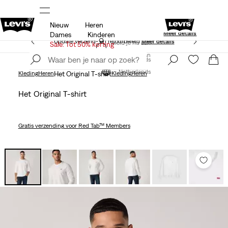
Nieuw
Heren
Gratis verzending voor Levi’s® Red Tab™ l
ing
Meer details
Meer details
Dames
Kinderen
Update verzend- en retourbeleid
Meer details
Meld je nu aan
Sale: Tot 50% korting
Meld je nu aan
Netherlands
Netherlands
Kleding
Heren
Het Original T-shirt
Kleding
Heren
Het Original T-shirt
Gratis verzending
voor Red Tab™ Members