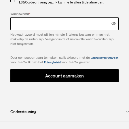
LS&Co.-bedrijvengroep. Ik kan me te allen tijde afmelden.
Wachtwoord
*
Het wachtwoord moet uit ten minste 8 tekens bestaan en mag niet
makkelijk te raden zijn. Veelgebruikte of risicovolle wachtwoorden zijn
niet toegestaan.
Door een account aan te maken, ga ik akkoord met de
Gebruiksvoorwaarden
van LS&Co. Ik heb het
van LS&Co. gelezen.
Privacybeleid
Account aanmaken
Ondersteuning