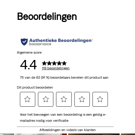
Price
Price
Pri
is
was
is
Beoordelingen
Algemene score
4.4
119 beoordelingen
75 van de 82 (91 %) beoordelaars bevelen dit product aan
Dit product beoordelen
Selecteer
Selecteer
Selecteer
Selecteer
Selecteer
Voor het toevoegen van een beoordeling is een geldig e-
om
om
om
om
om
mailadres nodig voor verificatie
het
het
het
het
het
artikel
artikel
artikel
artikel
artikel
Afbeeldingen en video's van klanten