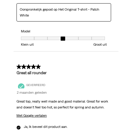
Oorspronkelijk gepost op Het Original T-shirt - Patch
White
Model
Model, 4 van 7, waarbij 1 gelijk is aan Klein uit en 7 gelijk is aan Groot uit
Klein uit
Groot uit
5 van 5 sterren.
Great all rounder
GEVERIFIEERD
2 maanden geleden
Great top, really well made and good material. Great for work
and doesn’t feel too hot, so perfect for spring and autumn.
Met Google vertalen
Ja, Ik beveel dit product aan.