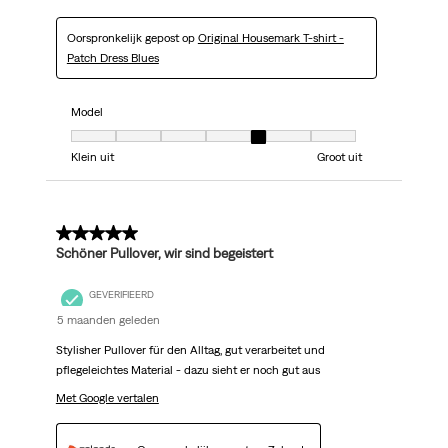
Oorspronkelijk gepost op
Original Housemark T-shirt -
Patch Dress Blues
Model
Model, 5 van 7, waarbij 1 gelijk is aan Klein uit en 7 gelijk is aan Groot uit
Klein uit
Groot uit
5 van 5 sterren.
Schöner Pullover, wir sind begeistert
GEVERIFIEERD
5 maanden geleden
Stylisher Pullover für den Alltag, gut verarbeitet und
pflegeleichtes Material - dazu sieht er noch gut aus
Met Google vertalen