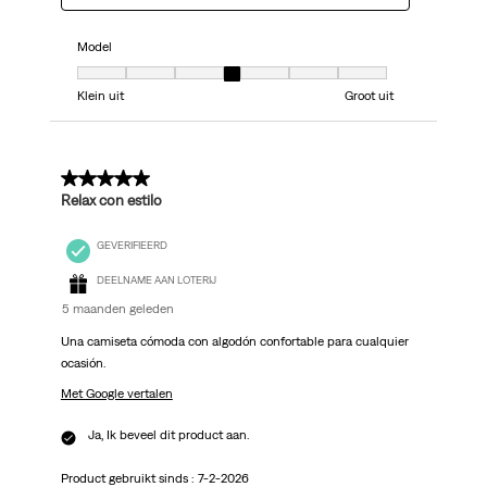
Model
Model, 4 van 7, waarbij 1 gelijk is aan Klein uit en 7 gelijk is aan Groot uit
Klein uit
Groot uit
5 van 5 sterren.
Relax con estilo
GEVERIFIEERD
DEELNAME AAN LOTERIJ
5 maanden geleden
Una camiseta cómoda con algodón confortable para cualquier
ocasión.
Met Google vertalen
Ja, Ik beveel dit product aan.
Product gebruikt sinds :
7-2-2026