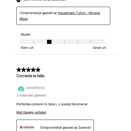
Oorspronkelijk gepost op
Housemark T-shirt - Mineral
Black
Model
Model, 3 van 7, waarbij 1 gelijk is aan Klein uit en 7 gelijk is aan Groot uit
Klein uit
Groot uit
5 van 5 sterren.
Correcta la talla
GEVERIFIEERD
2 maanden geleden
Perfectas compré mi talla L y queda fenomenal
Met Google vertalen
Oorspronkelijk gepost op Zalando