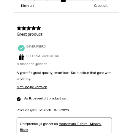
Model, 4 van 7, waarbij 1 gelijk is aan Klein uit en 7 gelijk is aan Groot uit
Klein uit
Groot uit
5 van 5 sterren.
Great product
GEVERIFIEERD
DEELNAME AAN LOTERIJ
4 maanden geleden
A great fit, great quality, smart look. Solid colour that goes with
anything.
Met Google vertalen
Ja, Ik beveel dit product aan.
Product gebruikt sinds :
3-3-2026
Oorspronkelijk gepost op
Housemark T-shirt - Mineral
Black