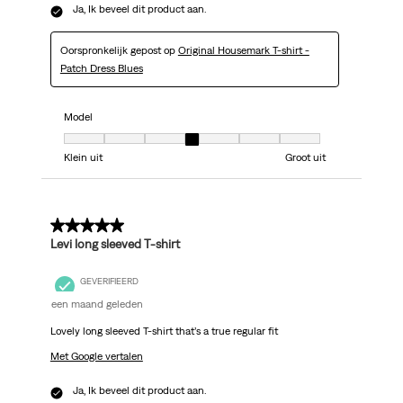
Ja, Ik beveel dit product aan.
Oorspronkelijk gepost op
Original Housemark T-shirt -
Patch Dress Blues
Model
Model, 4 van 7, waarbij 1 gelijk is aan Klein uit en 7 gelijk is aan Groot uit
Klein uit
Groot uit
5 van 5 sterren.
Levi long sleeved T-shirt
GEVERIFIEERD
een maand geleden
Lovely long sleeved T-shirt that’s a true regular fit
Met Google vertalen
Ja, Ik beveel dit product aan.