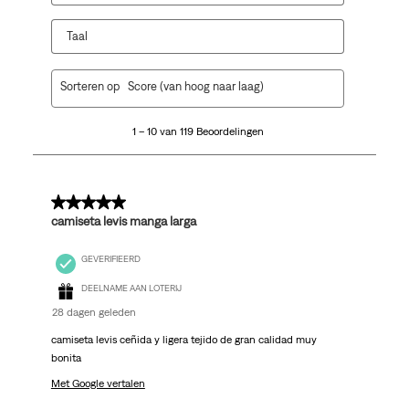
Taal
1
Sorteren op
Score (van hoog naar laag)
tot
10
1 – 10 van 119 Beoordelingen
van
119
Beoordelingen.
5 van 5 sterren.
camiseta levis manga larga
GEVERIFIEERD
DEELNAME AAN LOTERIJ
28 dagen geleden
camiseta levis ceñida y ligera tejido de gran calidad muy
bonita
Met Google vertalen