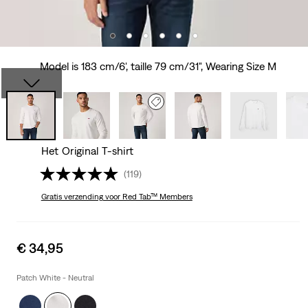
Model is 183 cm/6', taille 79 cm/31", Wearing Size M
Het Original T-shirt
(119)
Gratis verzending
voor Red Tab™ Members
Sale
€ 34,95
price
is
Patch White - Neutral