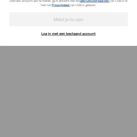
Door een account aan te maken, ga ik akkoord met de
Gebruiksvoorwaarden
van LS&Co. Ik
heb het
Privacybeleid
van LS&Co. gelezen.
Meld je nu aan
Log in met een bestaand account