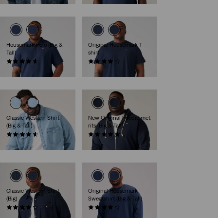
Housemark Polo (Big &
Original Housemark T-
Tall)
shirt
(37)
(53)
€ 44,95
€ 24,95
Classic Western Shirt
New Original hoodie met
(Big & Tall)
rits (Big & Tall)
(28)
(8)
€ 84,95
€ 69,95
Classic Western Shirt
Original Housemark
(Big)
Sweatshirt (Big & Tall)
(42)
(19)
€ 84,95
€ 59,95