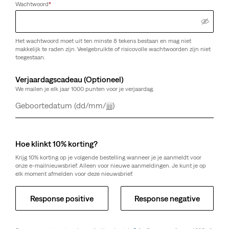
Wachtwoord
*
Het wachtwoord moet uit ten minste 8 tekens bestaan en mag niet
makkelijk te raden zijn. Veelgebruikte of risicovolle wachtwoorden zijn niet
toegestaan.
Verjaardagscadeau (Optioneel)
We mailen je elk jaar 1000 punten voor je verjaardag.
Dag
Maand
Jaar
Hoe klinkt 10% korting?
Krijg 10% korting op je volgende bestelling wanneer je je aanmeldt voor
onze e-mailnieuwsbrief. Alleen voor nieuwe aanmeldingen. Je kunt je op
elk moment afmelden voor deze nieuwsbrief.
Response positive
Response negative