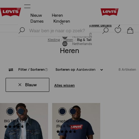
Nieuw
Heren
Unidays: Studenten krijgen 20% korting
Meer details
Dames
Kinderen
Unidays: Studenten krijgen 20% korting
Meer details
Meld je nu aan
Meld je nu aan
Netherlands
Kleding
Heren
Big & Tall
Netherlands
Heren
Filter
/ Sorteren
(1)
Sorteren op
Aanbevolen
8 Artikelen
Blauw
Alles wissen
BIG TRUCKER
Graphic T-shirt
(Big & Tall)
(179)
€ 129,95
(48)
€ 29,95