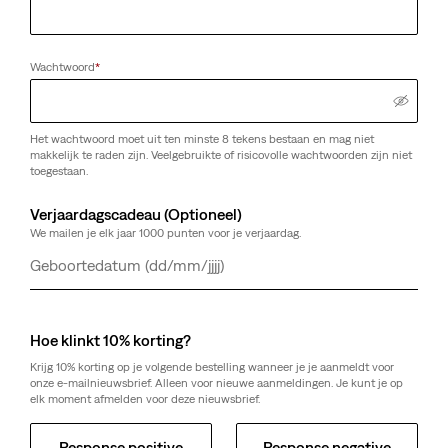
Wachtwoord
*
Het wachtwoord moet uit ten minste 8 tekens bestaan en mag niet
makkelijk te raden zijn. Veelgebruikte of risicovolle wachtwoorden zijn niet
toegestaan.
Verjaardagscadeau (Optioneel)
We mailen je elk jaar 1000 punten voor je verjaardag.
Dag
Maand
Jaar
Hoe klinkt 10% korting?
Krijg 10% korting op je volgende bestelling wanneer je je aanmeldt voor
onze e-mailnieuwsbrief. Alleen voor nieuwe aanmeldingen. Je kunt je op
elk moment afmelden voor deze nieuwsbrief.
Response positive
Response negative