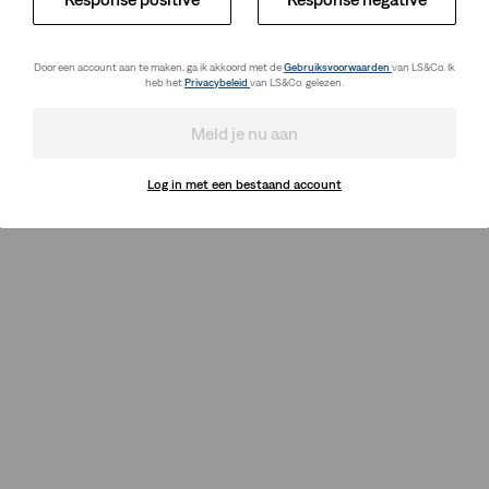
Door een account aan te maken, ga ik akkoord met de
Gebruiksvoorwaarden
van LS&Co. Ik
heb het
Privacybeleid
van LS&Co. gelezen.
Meld je nu aan
Log in met een bestaand account