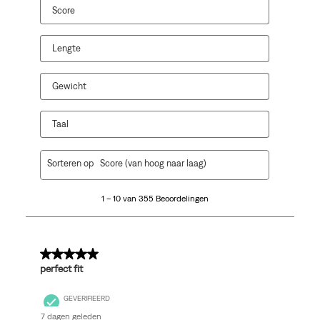
Score
Lengte
Gewicht
Taal
1
Sorteren op
Score (van hoog naar laag)
tot
10
1 – 10 van 355 Beoordelingen
van
355
Beoordelingen.
5 van 5 sterren.
perfect fit
GEVERIFIEERD
7 dagen geleden