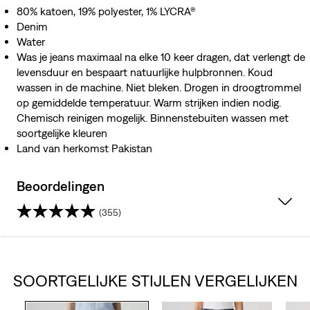
80% katoen, 19% polyester, 1% LYCRA®
Denim
Water
Was je jeans maximaal na elke 10 keer dragen, dat verlengt de
levensduur en bespaart natuurlijke hulpbronnen. Koud
wassen in de machine. Niet bleken. Drogen in droogtrommel
op gemiddelde temperatuur. Warm strijken indien nodig.
Chemisch reinigen mogelijk. Binnenstebuiten wassen met
soortgelijke kleuren
Land van herkomst Pakistan
Beoordelingen
(355)
4.5
van
SOORTGELIJKE STIJLEN VERGELIJKEN
de
5