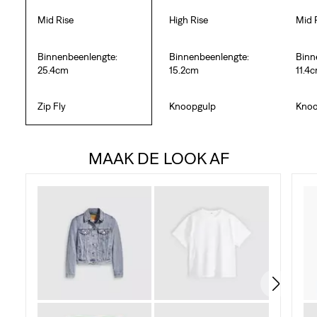
Mid Rise
High Rise
Mid 
Binnenbeenlengte:
Binnenbeenlengte:
Binn
25.4cm
15.2cm
11.4
Zip Fly
Knoopgulp
Knoo
MAAK DE LOOK AF