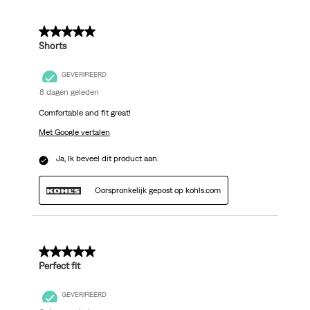
5 van 5 sterren.
Shorts
GEVERIFIEERD
8 dagen geleden
Comfortable and fit great!
Met Google vertalen
Ja, Ik beveel dit product aan.
Oorspronkelijk gepost op kohls.com
5 van 5 sterren.
Perfect fit
GEVERIFIEERD