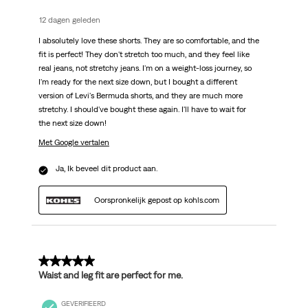
12 dagen geleden
I absolutely love these shorts. They are so comfortable, and the
fit is perfect! They don't stretch too much, and they feel like
real jeans, not stretchy jeans. I'm on a weight-loss journey, so
I'm ready for the next size down, but I bought a different
version of Levi's Bermuda shorts, and they are much more
stretchy. I should've bought these again. I'll have to wait for
the next size down!
Met Google vertalen
Ja, Ik beveel dit product aan.
Oorspronkelijk gepost op kohls.com
5 van 5 sterren.
Waist and leg fit are perfect for me.
GEVERIFIEERD