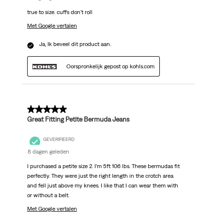
true to size. cuffs don't roll
Met Google vertalen
Ja, Ik beveel dit product aan.
Oorspronkelijk gepost op kohls.com
5 van 5 sterren.
Great Fitting Petite Bermuda Jeans
GEVERIFIEERD
8 dagen geleden
I purchased a petite size 2. I’m 5ft 106 lbs. These bermudas fit
perfectly. They were just the right length in the crotch area
and fell just above my knees. I like that I can wear them with
or without a belt.
Met Google vertalen