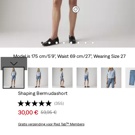
Model is 175 cm/5'9", Waist 69 cm/27", Wearing Size 27
Shaping Bermudashort
(355)
Sale
30,00 €
Original
59,95 €
price
Price
is
Gratis verzending
voor Red Tab™ Members
Was