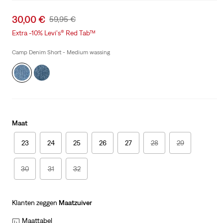
Sale
30,00 €
Original
59,95 €
price
Price
Extra -10% Levi's® Red Tab™
is
Was
Camp Denim Short - Medium wassing
Maat
23
24
25
26
27
28
29
30
31
32
Klanten zeggen
Maatzuiver
Maattabel