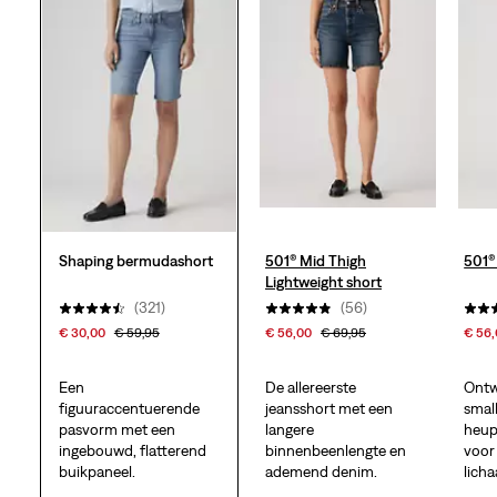
sterren.
355
beoordelingen
Shaping bermudashort
501® Mid Thigh
501®
Lightweight short
(321)
(56)
€ 30,00
€ 59,95
€ 56,00
€ 69,95
€ 56
Een
De allereerste
Ontw
figuuraccentuerende
jeansshort met een
small
pasvorm met een
langere
heup
ingebouwd, flatterend
binnenbeenlengte en
voor
buikpaneel.
ademend denim.
lich