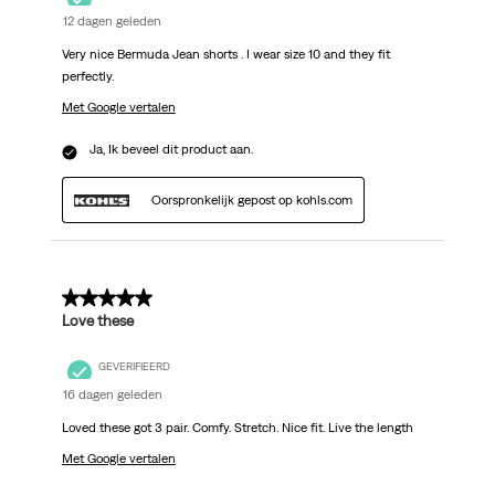
12 dagen geleden
Very nice Bermuda Jean shorts . I wear size 10 and they fit
perfectly.
Met Google vertalen
Ja, Ik beveel dit product aan.
Oorspronkelijk gepost op kohls.com
5 van 5 sterren.
Love these
GEVERIFIEERD
16 dagen geleden
Loved these got 3 pair. Comfy. Stretch. Nice fit. Live the length
Met Google vertalen