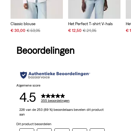
Classic blouse
Het Perfect T-shirt V-hals
Het
Sale
Original
Sale
Original
Sal
€ 30,00
€ 59,95
€ 12,50
€ 24,95
€ 
Price
Price
Price
Price
Pri
is
was
is
was
is
Beoordelingen
Algemene score
4.5
355 beoordelingen
226 van de 253 (89 %) beoordelaars bevelen dit product
aan
Dit product beoordelen