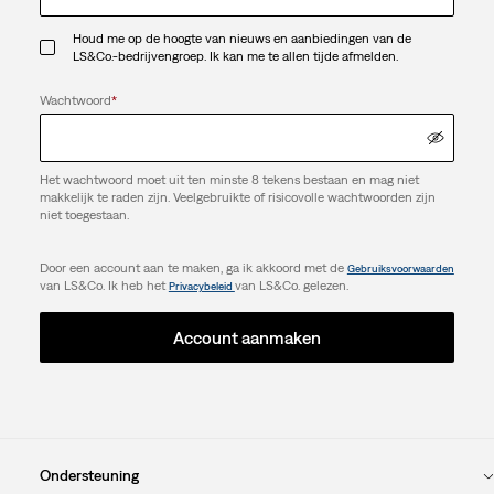
Houd me op de hoogte van nieuws en aanbiedingen van de
LS&Co.-bedrijvengroep. Ik kan me te allen tijde afmelden.
Wachtwoord
*
Het wachtwoord moet uit ten minste 8 tekens bestaan en mag niet
makkelijk te raden zijn. Veelgebruikte of risicovolle wachtwoorden zijn
niet toegestaan.
Door een account aan te maken, ga ik akkoord met de
Gebruiksvoorwaarden
van LS&Co. Ik heb het
van LS&Co. gelezen.
Privacybeleid
Account aanmaken
Ondersteuning