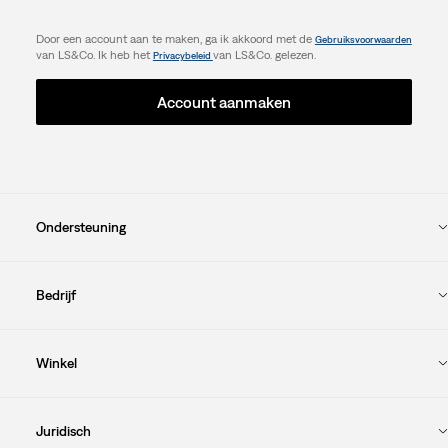
Door een account aan te maken, ga ik akkoord met de
Gebruiksvoorwaarden
van LS&Co. Ik heb het
van LS&Co. gelezen.
Privacybeleid
Account aanmaken
Ondersteuning
Bedrijf
Winkel
Juridisch