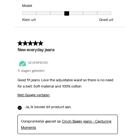
Model
Model, 4 van 7, waarbij 1 gelijk is aan Klein uit en 7 gelijk is aan Groot uit
Klein uit
Groot uit
5 van 5 sterren.
New everyday jeans
GEVERIFIEERD
5 dagen geleden
Good fit jeans. Love the adjustable waist so there is no need
for a belt. Soft material and 100% cotton
Met Google vertalen
Ja, Ik beveel dit product aan.
Oorspronkelijk gepost op
Cinch Baggy jeans - Capturing
Moments