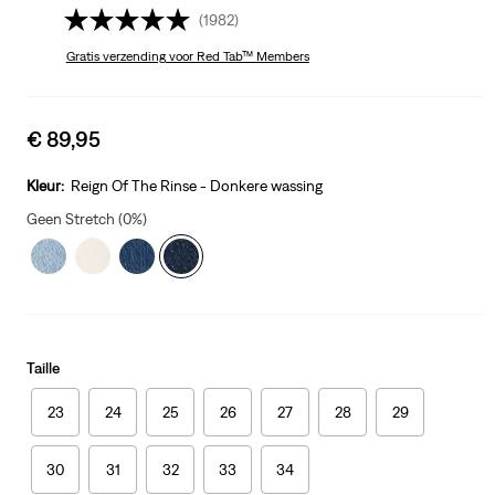
(1982)
Gratis verzending
voor Red Tab™ Members
Sale
€ 89,95
price
is
Kleur:
Reign Of The Rinse - Donkere wassing
Geen Stretch (0%)
Taille
23
24
25
26
27
28
29
30
31
32
33
34