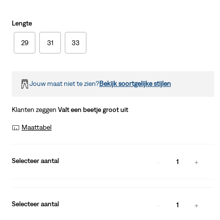
Lengte
29
31
33
Jouw maat niet te zien?
Bekijk soortgelijke stijlen
Klanten zeggen
Valt een beetje groot uit
Maattabel
Selecteer aantal
1
Selecteer aantal
1