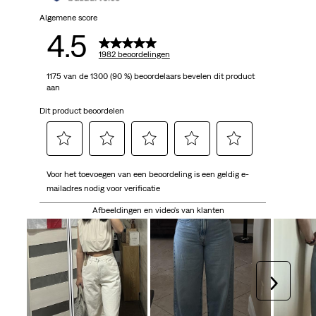
Algemene score
4.5
1982 beoordelingen
1175 van de 1300 (90 %) beoordelaars bevelen dit product
aan
Dit product beoordelen
Selecteer
Selecteer
Selecteer
Selecteer
Selecteer
Voor het toevoegen van een beoordeling is een geldig e-
om
om
om
om
om
mailadres nodig voor verificatie
het
het
het
het
het
artikel
artikel
artikel
artikel
artikel
Afbeeldingen en video's van klanten
te
te
te
te
te
beoordelen
beoordelen
beoordelen
beoordelen
beoordelen
met
met
met
met
met
1
2
3
4
5
Volgen
ster.
sterren.
sterren.
sterren.
sterren.
Hiermee
Hiermee
Hiermee
Hiermee
Hiermee