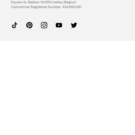
Square du Bastion 1A,1050 Ixelles, Belgium
Commercial Registered Number: 424.656.991