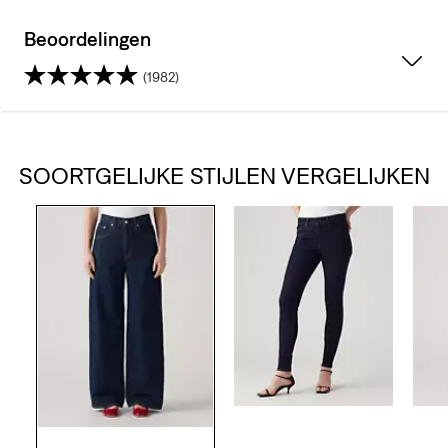
Beoordelingen
(1982)
4.5
van
SOORTGELIJKE STIJLEN VERGELIJKEN
de
5
sterren.
1982
beoordelingen