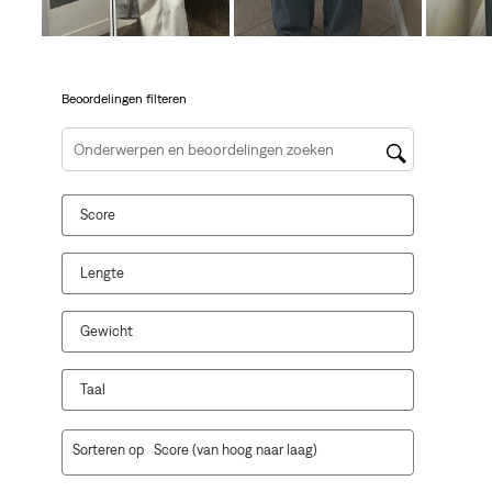
open
open
open
open
open
je
je
je
je
je
een
een
een
een
een
vragenformulier.
vragenformulier.
vragenformulier.
vragenformulier.
vragenformulier.
Beoordelingen filteren
Onderwerpen en beoordelingen zoeken per regio
Score
Lengte
Gewicht
Taal
1
Sorteren op
Score (van hoog naar laag)
tot
10