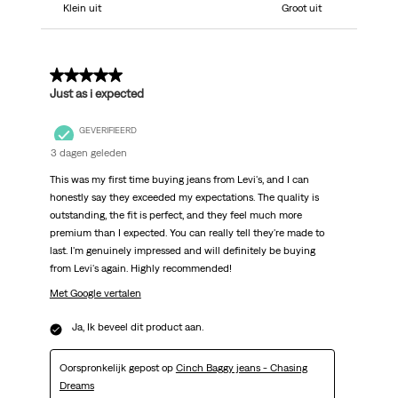
Klein uit
Groot uit
5 van 5 sterren.
Just as i expected
GEVERIFIEERD
3 dagen geleden
This was my first time buying jeans from Levi's, and I can
honestly say they exceeded my expectations. The quality is
outstanding, the fit is perfect, and they feel much more
premium than I expected. You can really tell they're made to
last. I'm genuinely impressed and will definitely be buying
from Levi's again. Highly recommended!
Met Google vertalen
Ja, Ik beveel dit product aan.
Oorspronkelijk gepost op
Cinch Baggy jeans - Chasing
Dreams