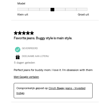
Model
Model, 4 van 7, waarbij 1 gelijk is aan Klein uit en 7 gelijk is aan Groot uit
Klein uit
Groot uit
5 van 5 sterren.
Favorite jeans. Buggy style is main style.
GEVERIFIEERD
DEELNAME AAN LOTERIJ
5 dagen geleden
Perfect jeans for buddy mom. I love it. I'm obsession with them
Met Google vertalen
Oorspronkelijk gepost op
Cinch Baggy jeans - Invested
Indigo