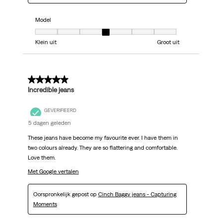
Model
Model, 4 van 7, waarbij 1 gelijk is aan Klein uit en 7 gelijk is aan Groot uit
Klein uit
Groot uit
5 van 5 sterren.
Incredible jeans
GEVERIFIEERD
5 dagen geleden
These jeans have become my favourite ever. I have them in
two colours already. They are so flattering and comfortable.
Love them.
Met Google vertalen
Oorspronkelijk gepost op
Cinch Baggy jeans - Capturing
Moments