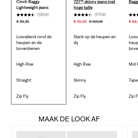
Cinch Baggy
721™ skinny jeans met
Bagg
Lightweight jeans
hoge taille
(1934)
(1759)
€ 89,95
€ 55,00
€ 109,95
€ 84
Losvallend rond de
Slank op de heupen en
Losv
heupen en de
dij
heup
bovenbenen
bov
High Rise
High Rise
Mid 
Straight
Skinny
Tape
Zip Fly
Zip Fly
Zip F
MAAK DE LOOK AF