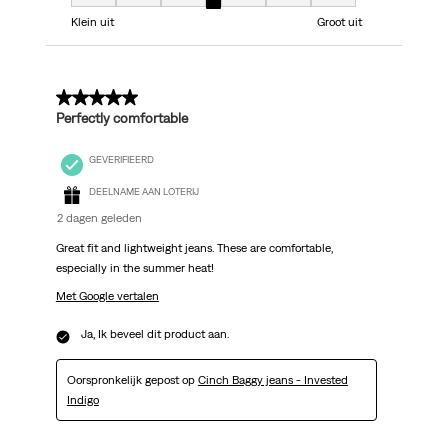
Model, 4 van 7, waarbij 1 gelijk is aan Klein uit en 7 gelijk is aan Groot uit
Klein uit
Groot uit
5 van 5 sterren.
Perfectly comfortable
GEVERIFIEERD
DEELNAME AAN LOTERIJ
2 dagen geleden
Great fit and lightweight jeans. These are comfortable,
especially in the summer heat!
Met Google vertalen
Ja, Ik beveel dit product aan.
Oorspronkelijk gepost op
Cinch Baggy jeans - Invested
Indigo