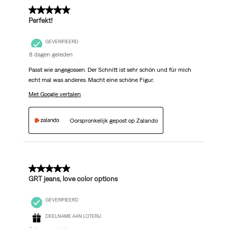
5 van 5 sterren.
Perfekt!
GEVERIFIEERD
8 dagen geleden
Passt wie angegossen. Der Schnitt ist sehr schön und für mich
echt mal was anderes. Macht eine schöne Figur.
Met Google vertalen
Oorspronkelijk gepost op Zalando
5 van 5 sterren.
GRT jeans, love color options
GEVERIFIEERD
DEELNAME AAN LOTERIJ