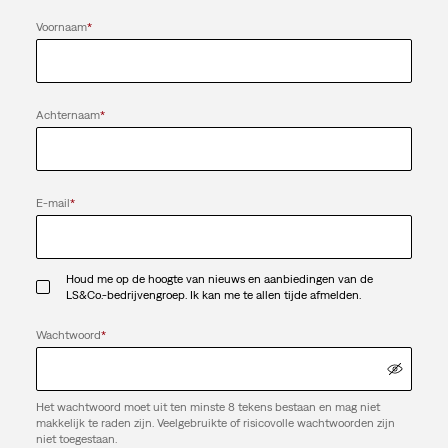
Voornaam
*
Achternaam
*
E-mail
*
Houd me op de hoogte van nieuws en aanbiedingen van de
LS&Co.-bedrijvengroep. Ik kan me te allen tijde afmelden.
Wachtwoord
*
Het wachtwoord moet uit ten minste 8 tekens bestaan en mag niet
makkelijk te raden zijn. Veelgebruikte of risicovolle wachtwoorden zijn
niet toegestaan.