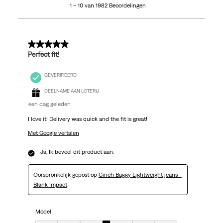
1 – 10 van 1982 Beoordelingen
van
1982
Beoordelingen.
5 van 5 sterren.
Perfect fit!
GEVERIFIEERD
DEELNAME AAN LOTERIJ
een dag geleden
I love it! Delivery was quick and the fit is great!
Met Google vertalen
Ja, Ik beveel dit product aan.
Oorspronkelijk gepost op
Cinch Baggy Lightweight jeans -
Blank Impact
Model