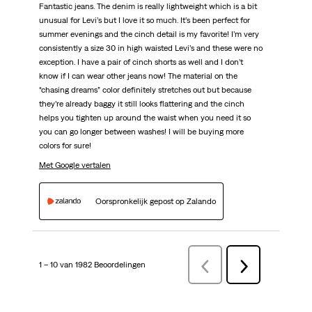
Fantastic jeans. The denim is really lightweight which is a bit
unusual for Levi’s but I love it so much. It’s been perfect for
summer evenings and the cinch detail is my favorite! I’m very
consistently a size 30 in high waisted Levi’s and these were no
exception. I have a pair of cinch shorts as well and I don’t
know if I can wear other jeans now! The material on the
“chasing dreams” color definitely stretches out but because
they’re already baggy it still looks flattering and the cinch
helps you tighten up around the waist when you need it so
you can go longer between washes! I will be buying more
colors for sure!
Met Google vertalen
Oorspronkelijk gepost op Zalando
1 – 10 van 1982 Beoordelingen
VorigeBeoordelingen
Volgende
Beoordelingen