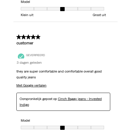
Model
Model, 4 van 7, waarbij 1 gelijk is aan Klein uit en 7 gelijk is aan Groot uit
Klein uit
Groot uit
5 van 5 sterren.
customer
GEVERIFIEERD
3 dagen geleden
they are super comfortable and comfortable overall good
quality jeans
Met Google vertalen
Oorspronkelijk gepost op
Cinch Baggy jeans - Invested
Indigo
Model
Model, 4 van 7, waarbij 1 gelijk is aan Klein uit en 7 gelijk is aan Groot uit