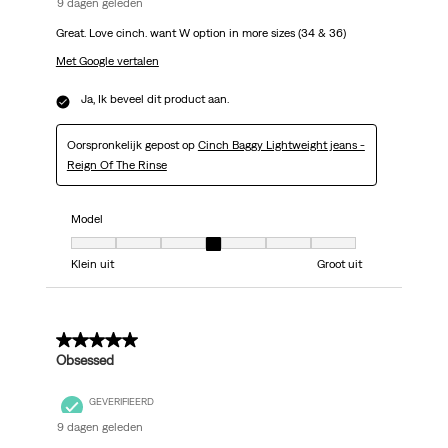
9 dagen geleden
Great. Love cinch. want W option in more sizes (34 & 36)
Met Google vertalen
Ja, Ik beveel dit product aan.
Oorspronkelijk gepost op
Cinch Baggy Lightweight jeans -
Reign Of The Rinse
Model
Model, 4 van 7, waarbij 1 gelijk is aan Klein uit en 7 gelijk is aan Groot uit
Klein uit
Groot uit
5 van 5 sterren.
Obsessed
GEVERIFIEERD
9 dagen geleden