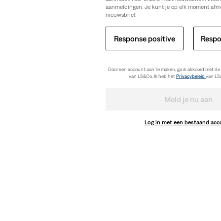
aanmeldingen. Je kunt je op elk moment afm
nieuwsbrief.
Response positive
Respo
Door een account aan te maken, ga ik akkoord met de
van LS&Co. Ik heb het
Privacybeleid
van LS
Meld je nu aan
Log in met een bestaand ac