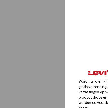
18L
20S
20M
20L
22S
22M
14S
14M
14L
16S
16M
16L
18S
18M
18L
20S
20M
20L
22S
22M
Word nu lid en kri
gratis verzending 
Stretch
verrassingen op v
product drops en 
worden de voordel
Gemiddelde stretch
(12)
beter.