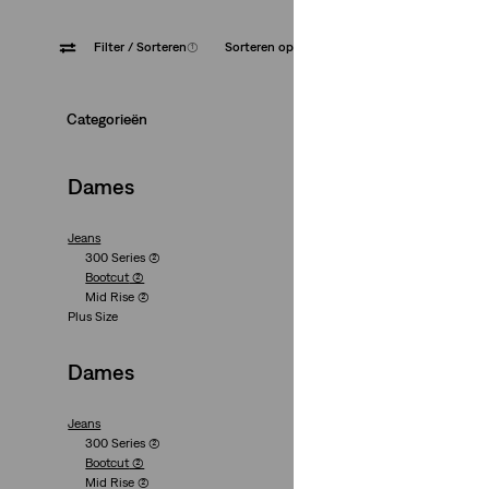
Filter
/ Sorteren
(1)
Sorteren op
Aanbevolen
Veel str
Categorieën
Dames
Jeans
300 Series
(2)
315 Shaping Bootc
Bootcut
(2)
Mid Rise
(2)
(1207)
Plus Size
€ 89,95
Dames
Jeans
300 Series
(2)
Bootcut
(2)
Mid Rise
(2)