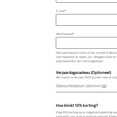
E-mail
*
etch
Alles wissen
Wachtwoord
*
Het wachtwoord moet uit ten minste 8 teken
niet makkelijk te raden zijn. Veelgebruikte of r
wachtwoorden zijn niet toegestaan.
ut Jeans
315™ Shaping Bootcut jeans
(63)
Verjaardagscadeau (Optioneel)
We mailen je elk jaar 1000 punten voor je ver
€ 89,95
Dag
Maand
Jaar
Hoe klinkt 10% korting?
Krijg 10% korting op je volgende bestelling wa
aanmeldt voor onze e-mailnieuwsbrief. Allee