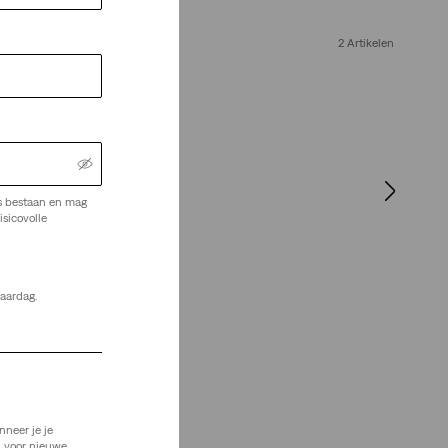
2 Artikelen
s bestaan en mag
isicovolle
jaardag.
nneer je je
n voor nieuwe