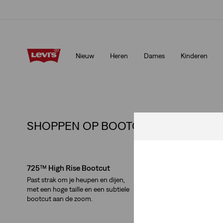
Klarna: KOOP NU & BETAAL LATER!
Meer details
Nieuw
Heren
Dames
Kinderen
Klarna: KOOP NU & BETAAL LATER!
Meer details
SHOPPEN OP BOOTCUT FIT:
Skip Carousel
725™ High Rise Bootcut
Superlow Bootcut
Past strak om je heupen en dijen,
Een superlage taille, on
met een hoge taille en een subtiele
een bootcut-pijp die stra
bootcut aan de zoom.
je heupen en dijen.