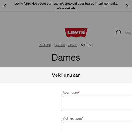
Levi's App. Het beste van Levi’s®, speciaal voor jou op maat gemaakt.
Meer details
Levi's App. Het beste van Levi’s®, speciaal voor jou op maat gemaakt.
Meer details
Kleding
Dames
Jeans
Bootcut
Dames
Meld je nu aan
Voornaam
*
315™ Shaping Bootcut
Ribcage Bell J
tworpen met
Een supercomfortabele vormende
Een superhoge tail
k zit rond
jeans met een mid-rise, een skinny
heupen en dijen, 
pijp en een ingebouwd buikpaneel
achtige uitlopende
Achternaam
*
dat je lichaam er strakker doet
uitzien.