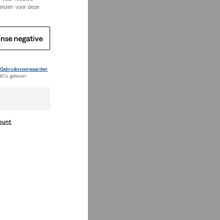
elden voor deze
nse negative
Gebruiksvoorwaarden
&Co. gelezen.
count