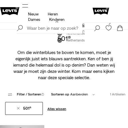
Nieuw
Heren
 op
Update verzend- en retourbeleid
Meer details
Dames
Kinderen
Levi's App. Het beste van Levi’s®, speciaal voor jou op
Meld je nu aan
maat gemaakt.
Meer details
Meld je nu aan
Netherlands
501®
Netherlands
Om die winterblues te boven te komen, moet je
eigenlijk juist iets blauws aantrekken. Ken of ben jij
iemand die helemaal dol is op denim? Dan weten wij
waar je moet zijn deze winter. Kom maar eens kijken
naar deze speciale selectie.
Filter
/ Sorteren
(1)
Sorteren op
Aanbevolen
1 Artikelen
501®
Alles wissen