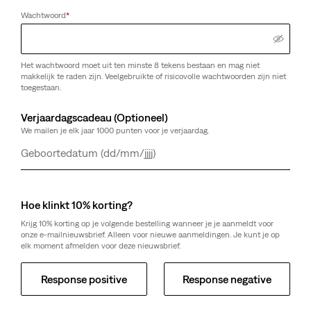
Wachtwoord
*
Het wachtwoord moet uit ten minste 8 tekens bestaan en mag niet
makkelijk te raden zijn. Veelgebruikte of risicovolle wachtwoorden zijn niet
toegestaan.
Verjaardagscadeau (Optioneel)
We mailen je elk jaar 1000 punten voor je verjaardag.
Dag
Maand
Jaar
Hoe klinkt 10% korting?
Krijg 10% korting op je volgende bestelling wanneer je je aanmeldt voor
onze e-mailnieuwsbrief. Alleen voor nieuwe aanmeldingen. Je kunt je op
elk moment afmelden voor deze nieuwsbrief.
Response positive
Response negative