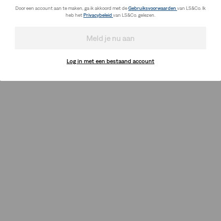
Door een account aan te maken, ga ik akkoord met de
Gebruiksvoorwaarden
van LS&Co. Ik
heb het
Privacybeleid
van LS&Co. gelezen.
Meld je nu aan
Log in met een bestaand account