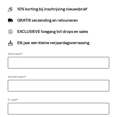
Sale
Original
€ 15,00
€ 29,95
Price
Price
10% korting bij inschrijving nieuwsbrief
38%
korting
op
is
was
laagste 30-dagenprijs
(€ 24,00)
GRATIS verzending en retouneren
EXCLUSIEVE toegang tot drops en sales
Elk jaar een kleine verjaardagsverrassing
Voornaam
*
Achternaam
*
E-mail
*