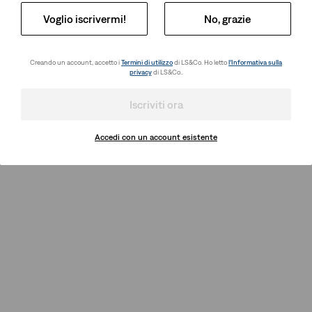
Voglio iscrivermi!
No, grazie
Creando un account, accetto i
Termini di utilizzo
di LS&Co. Ho letto
l’Informativa sulla
privacy
di LS&Co..
Iscriviti ora
Accedi con un account esistente