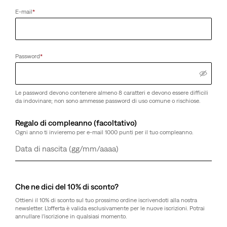
E-mail
*
Password
*
Le password devono contenere almeno 8 caratteri e devono essere difficili
da indovinare; non sono ammesse password di uso comune o rischiose.
Regalo di compleanno (facoltativo)
Ogni anno ti invieremo per e-mail 1000 punti per il tuo compleanno.
Giorno
Mese
Anno
Che ne dici del 10% di sconto?
Ottieni il 10% di sconto sul tuo prossimo ordine iscrivendoti alla nostra
newsletter. L’offerta è valida esclusivamente per le nuove iscrizioni. Potrai
annullare l’iscrizione in qualsiasi momento.