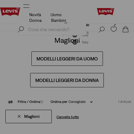
Novità
Uomo
Unidays: Gli studenti ottengono il 20% di sconto
Dettagli
Donna
Bambini
Unidays: Gli studenti ottengono il 20% di sconto
Iscriviti ora
Dettagli
Iscriviti ora
Italy
Maglioni
Italy
MODELLI LEGGERI DA UOMO
MODELLI LEGGERI DA DONNA
Filtra
/ Ordina
(1)
Ordina per
Consigliato
1 Articoli
Maglioni
Cancella tutto