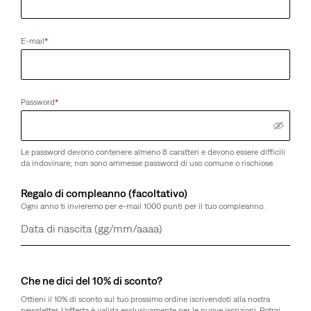
E-mail
*
Password
*
Le password devono contenere almeno 8 caratteri e devono essere difficili
da indovinare; non sono ammesse password di uso comune o rischiose.
Regalo di compleanno (facoltativo)
Ogni anno ti invieremo per e-mail 1000 punti per il tuo compleanno.
Giorno
Mese
Anno
Che ne dici del 10% di sconto?
Ottieni il 10% di sconto sul tuo prossimo ordine iscrivendoti alla nostra
newsletter. L’offerta è valida esclusivamente per le nuove iscrizioni. Potrai