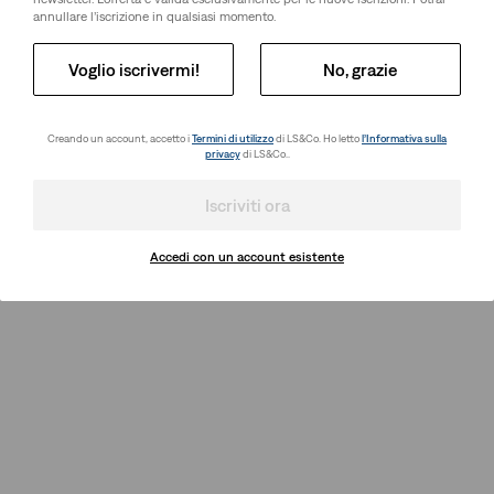
annullare l’iscrizione in qualsiasi momento.
Voglio iscrivermi!
No, grazie
Creando un account, accetto i
Termini di utilizzo
di LS&Co. Ho letto
l’Informativa sulla
privacy
di LS&Co..
Iscriviti ora
Accedi con un account esistente