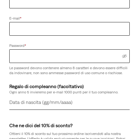
E-mail
*
Password
*
Le password devono contenere almeno 8 caratteri e devono essere difficili
da indovinare; non sono ammesse password di uso comune o rischiose.
Regalo di compleanno (facoltativo)
Ogni anno ti invieremo per e-mail 1000 punti per il tuo compleanno.
Giorno
Mese
Anno
Che ne dici del 10% di sconto?
Ottieni il 10% di sconto sul tuo prossimo ordine iscrivendoti alla nostra
newsletter. L’offerta è valida esclusivamente per le nuove iscrizioni. Potrai