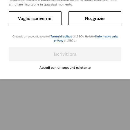
annullare l’iscrizione in qualsiasi momento.
Voglio iscrivermi!
No, grazie
Creando un account, accetto i
Termini di utilizzo
di LS&Co. Ho letto
l’Informativa sulla
privacy
di LS&Co..
Iscriviti ora
Accedi con un account esistente