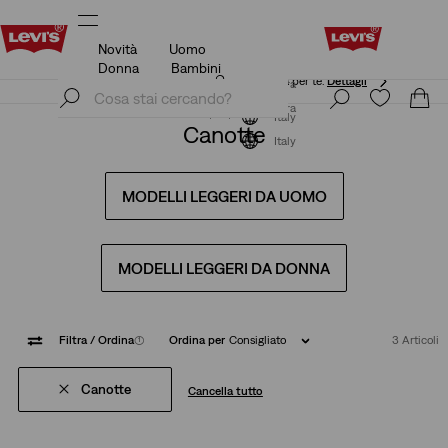
Novità
Uomo
App Levi's. Il meglio di Levi's ®, su misura per te.
Dettagli
Donna
Bambini
App Levi's. Il meglio di Levi's ®, su misura per te.
Dettagli
Iscriviti ora
Iscriviti ora
Italy
Canotte
Italy
MODELLI LEGGERI DA UOMO
MODELLI LEGGERI DA DONNA
Filtra
/ Ordina
(1)
Ordina per
Consigliato
3 Articoli
Canotte
Cancella tutto