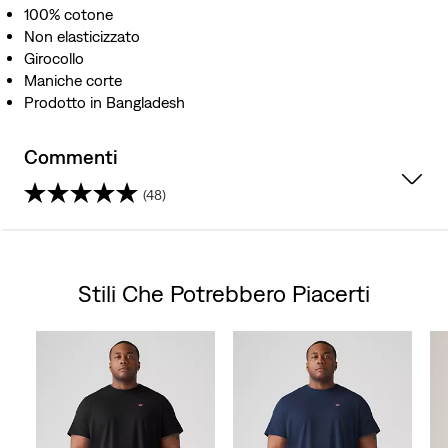
100% cotone
Non elasticizzato
Girocollo
Maniche corte
Prodotto in Bangladesh
Commenti
(48)
4.7
su
Stili Che Potrebbero Piacerti
5
Skip Carousel
stelle.
48
recensioni