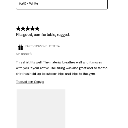
forti) - White
5 su 5 stelle.
Fits good, comfortable, rugged.
PARTECIPAZIONE LOTTERIA
un anno fa
This shirt fits well. The material breathes well and it moves
with you if your active. The sizing was also great and so far the
shirt has held up to outdoor trips and trips to the gym.
Traduci con Google