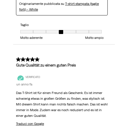
Originariamente pubblicata su
T-shirt stampata (taglie
forti) - White
Taglio
Taglio, 4 su 7, dove 1 è uguale a Molto aderente e 7 è uguale a Molto ampi
Molto aderente
Molto ampio
5 su 5 stelle.
Gute Qualität zu einem guten Preis
VERIFICATO
un anno fa
Das T-Shirt ist für einen Freund als Geschenk. Es ist immer
schwierig etwas in großen Größen zu finden, was stylisch ist.
Mit diesem Shirt kann man nichts falsch machen. Das ist wohl
immer in Mode. Zudem war es noch reduziert und es ist in
einer guten Qualität.
Traduci con Google