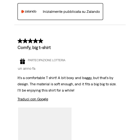
Inizialmente pubblicata su Zalando
5 su 5 stelle.
Comfy, big t-shirt
PARTECIPAZIONE LOTTERIA
un anno fa
It's a comfortable T shirt! A bit boxy and baggy, but that's by
design. The material is soft enough, and it fits a big big to size.
I'll be enjoying this shirt for a while!
Traduci con Google