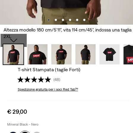
Altezza modello 180 cm/5'11", vita 114 cm/45", indossa una taglia
2XL
T-shirt Stampata (taglie Forti)
(48)
Spedizione gratuita
per i soci Red Tab™
Sale
€ 29,00
price
is
Mineral Black - Nero