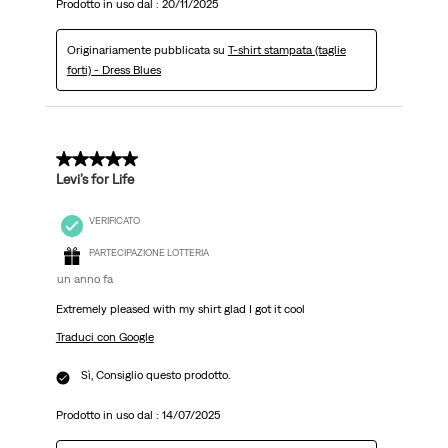
Prodotto in uso dal :
20/11/2025
Originariamente pubblicata su
T-shirt stampata (taglie
forti) - Dress Blues
5 su 5 stelle.
Levi’s for Life
VERIFICATO
PARTECIPAZIONE LOTTERIA
un anno fa
Extremely pleased with my shirt glad I got it cool
Traduci con Google
Sì, Consiglio questo prodotto.
Prodotto in uso dal :
14/07/2025