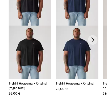
T-shirt Housemark Original
T-shirt Housemark Original
T-s
(taglie forti)
da 
25,00 €
25,00 €
39