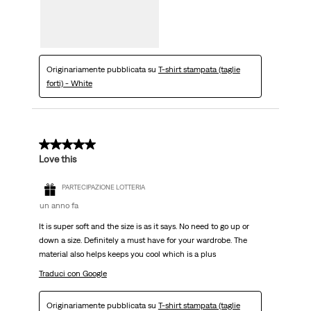
Originariamente pubblicata su
T-shirt stampata (taglie
forti) - White
5 su 5 stelle.
Love this
PARTECIPAZIONE LOTTERIA
un anno fa
It is super soft and the size is as it says. No need to go up or
down a size. Definitely a must have for your wardrobe. The
material also helps keeps you cool which is a plus
Traduci con Google
Originariamente pubblicata su
T-shirt stampata (taglie