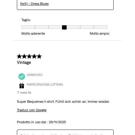
forti) - Dress Blues
Taglio
Taglio, 4 su 7, dove 1 è uguale a Molto aderente e 7 è uguale a Molto ampi
Molto aderente
Molto ampio
5 su 5 stelle.
Vintage
VERIFICATO
PARTECIPAZIONE LOTTERIA
7 mesi fa
Super Bequemes t-shirt. Fühlt sich schön an. Immer wieder.
Traduci con Google
Prodotto in uso dal :
29/11/2025