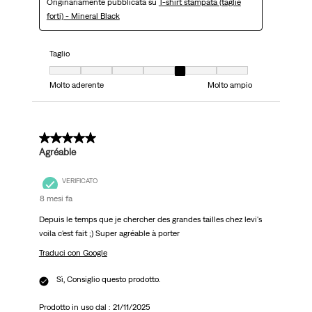
Originariamente pubblicata su
T-shirt stampata (taglie
forti) - Mineral Black
Taglio
Taglio, 5 su 7, dove 1 è uguale a Molto aderente e 7 è uguale a Molto ampi
Molto aderente
Molto ampio
5 su 5 stelle.
Agréable
VERIFICATO
8 mesi fa
Depuis le temps que je chercher des grandes tailles chez levi's
voila c'est fait ;) Super agréable à porter
Traduci con Google
Sì, Consiglio questo prodotto.
Prodotto in uso dal :
21/11/2025