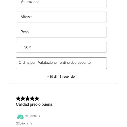
Valutazione
Altezza
Peso
Lingua
1
Ordina per
Valutazione - ordine decrescente
a
10
1 – 10 di 48 recensioni
di
48
recensioni.
5 su 5 stelle.
Calidad precio buena
VERIFICATO
22 giorni fa