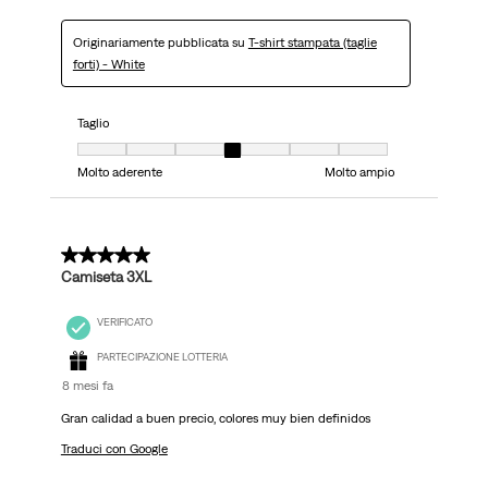
Originariamente pubblicata su
T-shirt stampata (taglie
forti) - White
Taglio
Taglio, 4 su 7, dove 1 è uguale a Molto aderente e 7 è uguale a Molto ampi
Molto aderente
Molto ampio
5 su 5 stelle.
Camiseta 3XL
VERIFICATO
PARTECIPAZIONE LOTTERIA
8 mesi fa
Gran calidad a buen precio, colores muy bien definidos
Traduci con Google