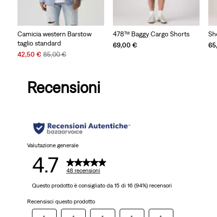
Camicia western Barstow
478™ Baggy Cargo Shorts
Sh
taglio standard
69,00 €
65
Sale
Original
42,50 €
85,00 €
Price
Price
is
was
Recensioni
Valutazione generale
4.7
48 recensioni
Questo prodotto è consigliato da 15 di 16 (94%) recensori
Recensisci questo prodotto