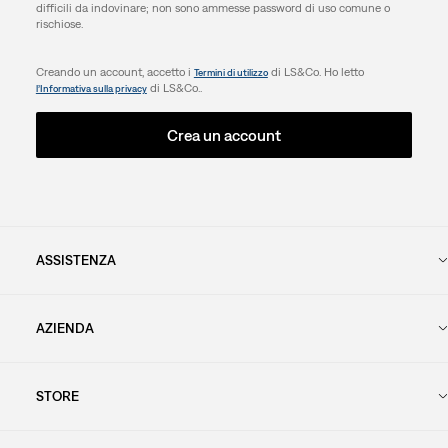
difficili da indovinare; non sono ammesse password di uso comune o
rischiose.
Creando un account, accetto i
di LS&Co. Ho letto
Termini di utilizzo
di LS&Co..
l’Informativa sulla privacy
Crea un account
ASSISTENZA
AZIENDA
STORE