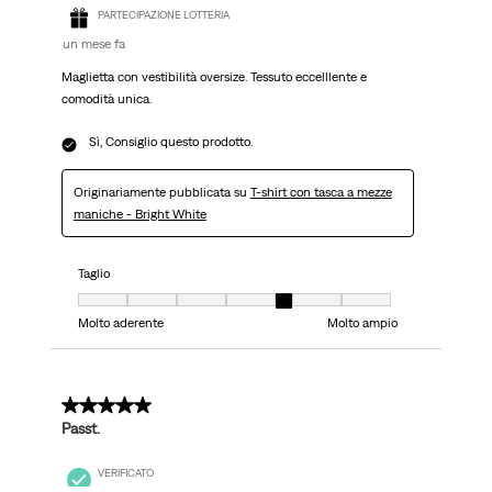
PARTECIPAZIONE LOTTERIA
un mese fa
Maglietta con vestibilità oversize. Tessuto eccelllente e
comodità unica.
Sì, Consiglio questo prodotto.
Originariamente pubblicata su
T-shirt con tasca a mezze
maniche - Bright White
Taglio
Taglio, 5 su 7, dove 1 è uguale a Molto aderente e 7 è uguale a Molto ampi
Molto aderente
Molto ampio
5 su 5 stelle.
Passt.
VERIFICATO