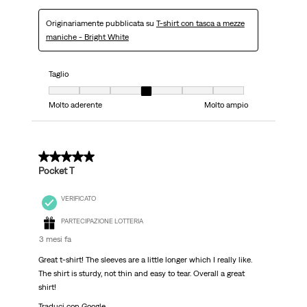
Originariamente pubblicata su
T-shirt con tasca a mezze
maniche - Bright White
Taglio
Taglio, 4 su 7, dove 1 è uguale a Molto aderente e 7 è uguale a Molto ampi
Molto aderente
Molto ampio
5 su 5 stelle.
Pocket T
VERIFICATO
PARTECIPAZIONE LOTTERIA
3 mesi fa
Great t-shirt! The sleeves are a little longer which I really like.
The shirt is sturdy, not thin and easy to tear. Overall a great
shirt!
Traduci con Google