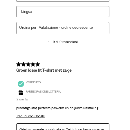
Lingua
1
Ordina per
Valutazione - ordine decrescente
a
9
1 – 9 di 9 recensioni
di
9
recensioni.
5 su 5 stelle.
Groen losse fit T-shirt met zakje
VERIFICATO
PARTECIPAZIONE LOTTERIA
2 ore fa
prachtige stof, perfecte pasvorm en de juiste uitstraling
Traduci con Google
Originariamente pubblicata su
T-shirt con tasca a mezze