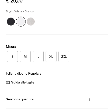
€ 29,00
price
is
Bright White - Bianco
Misura
S
M
L
XL
2XL
I clienti dicono
Regolare
Guida alle taglie
Seleziona quantità
1