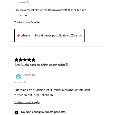
un mese fa
Ein dickerer, blickdichter Baumwollstoff. Bisher bin ich
zufrieden.
Traduci con Google
Inizialmente pubblicata su Zalando
5 su 5 stelle.
Am Skala eins zu zehn es ist zehn🥂
VERIFICATO
2 mesi fa
Für mich Levis Fashion ist Nummer eins und ich bin sehr
zufrieden mit ihrer Kollektion
Traduci con Google
No, Non consiglio questo prodotto.