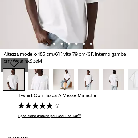
Altezza modello 185 cm/6'1", vita 79 cm/31", interno gamba
cm/WearingSizeM
T-shirt Con Tasca A Mezze Maniche
(9)
Spedizione gratuita
per i soci Red Tab™
Sale