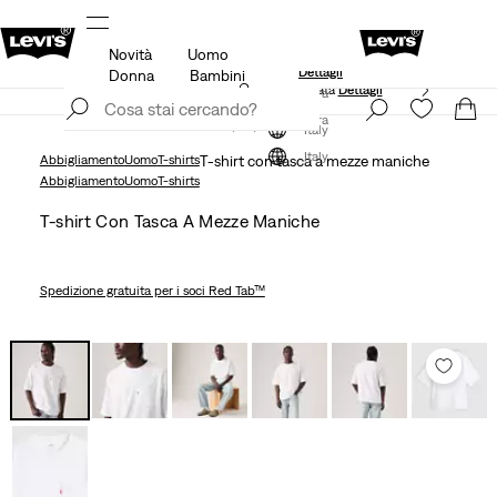
Novità
Uomo
Unidays: Gli studenti ottengono il 20% di sconto
Dettagli
Donna
Bambini
Politica di spedizione e resi Aggiornata
Dettagli
Iscriviti ora
Iscriviti ora
Italy
Italy
Abbigliamento
Uomo
T-shirts
T-shirt con tasca a mezze maniche
Abbigliamento
Uomo
T-shirts
T-shirt Con Tasca A Mezze Maniche
Spedizione gratuita
per i soci Red Tab™