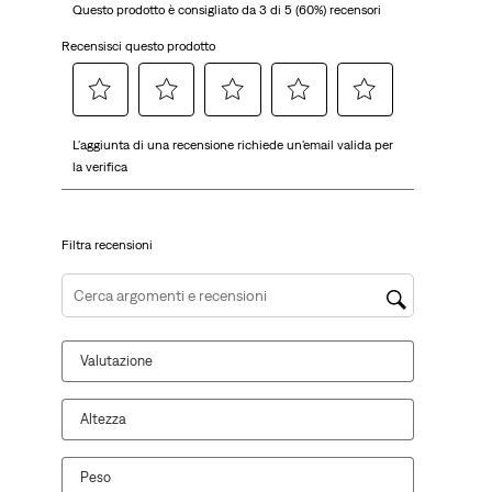
Questo prodotto è consigliato da 3 di 5 (60%) recensori
Recensisci questo prodotto
Selezionare
Selezionare
Selezionare
Selezionare
Selezionare
L'aggiunta di una recensione richiede un'email valida per
per
per
per
per
per
la verifica
valutare
valutare
valutare
valutare
valutare
l'articolo
l'articolo
l'articolo
l'articolo
l'articolo
con
con
con
con
con
Filtra recensioni
una
2
3
4
5
1
stelle.
stelle.
stelle.
stelle.
stella.
Questa
Questa
Questa
Questa
Cerca argomenti e ricerca delle recensioni
Questa
azione
azione
azione
azione
azione
aprirà
aprirà
aprirà
aprirà
Valutazione
aprirà
il
il
il
il
il
modulo
modulo
modulo
modulo
modulo
di
di
di
di
Altezza
di
invio.
invio.
invio.
invio.
invio.
Peso