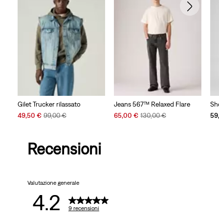
Gilet Trucker rilassato
Jeans 567™ Relaxed Flare
Sh
Sale
Original
Sale
Original
49,50 €
99,00 €
65,00 €
130,00 €
59
Price
Price
Price
Price
is
was
is
was
Recensioni
Valutazione generale
4.2
9 recensioni