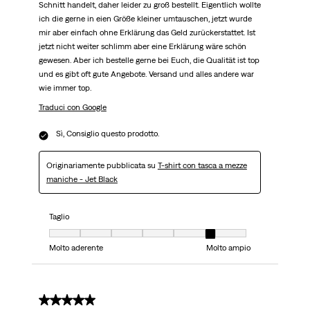
Schnitt handelt, daher leider zu groß bestellt. Eigentlich wollte
ich die gerne in eien Größe kleiner umtauschen, jetzt wurde
mir aber einfach ohne Erklärung das Geld zurückerstattet. Ist
jetzt nicht weiter schlimm aber eine Erklärung wäre schön
gewesen. Aber ich bestelle gerne bei Euch, die Qualität ist top
und es gibt oft gute Angebote. Versand und alles andere war
wie immer top.
Traduci con Google
Sì, Consiglio questo prodotto.
Originariamente pubblicata su
T-shirt con tasca a mezze
maniche - Jet Black
Taglio
Taglio, 6 su 7, dove 1 è uguale a Molto aderente e 7 è uguale a Molto ampi
Molto aderente
Molto ampio
1 su 5 stelle.