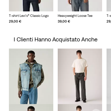
T-shirt Levi's® Classic Logo
Heavyweight Loose Tee
T-s
29,00 €
39,00 €
29
I Clienti Hanno Acquistato Anche
Skip Carousel