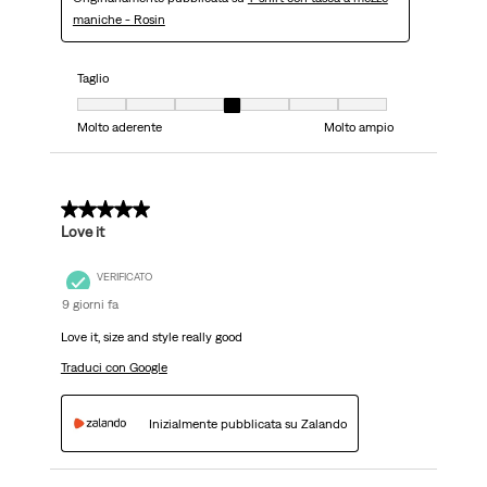
maniche - Rosin
Taglio
Taglio, 4 su 7, dove 1 è uguale a Molto aderente e 7 è uguale a Molto ampi
Molto aderente
Molto ampio
5 su 5 stelle.
Love it
VERIFICATO
9 giorni fa
Love it, size and style really good
Traduci con Google
Inizialmente pubblicata su Zalando