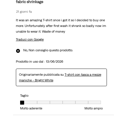
fabric shrinkage
21 giorni fa
It was an amazing T-shirt once i got it so I decided to buy one
more. Unfortunately after first wash it shrank so badly now im
unable to wear it. Waste of money
Traduci con Google
No, Non consiglio questo prodotto.
Prodotto in uso dal :
13/06/2026
Originariamente pubblicata su
T-shirt con tasca a mezze
maniche - Bright White
Taglio
Taglio, 1 su 7, dove 1 è uguale a Molto aderente e 7 è uguale a Molto ampio
Molto aderente
Molto ampio