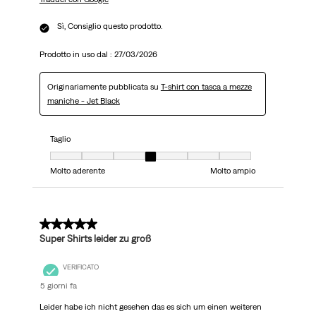
Sì, Consiglio questo prodotto.
Prodotto in uso dal :
27/03/2026
Originariamente pubblicata su
T-shirt con tasca a mezze
maniche - Jet Black
Taglio
Taglio, 4 su 7, dove 1 è uguale a Molto aderente e 7 è uguale a Molto ampi
Molto aderente
Molto ampio
2 su 5 stelle.
Super Shirts leider zu groß
VERIFICATO
5 giorni fa
Leider habe ich nicht gesehen das es sich um einen weiteren