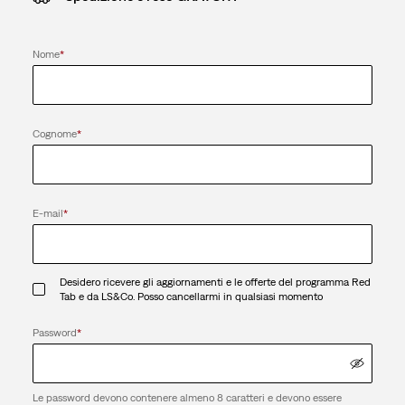
Nome
*
Cognome
*
E-mail
*
Desidero ricevere gli aggiornamenti e le offerte del programma Red
Tab e da LS&Co. Posso cancellarmi in qualsiasi momento
Password
*
Le password devono contenere almeno 8 caratteri e devono essere