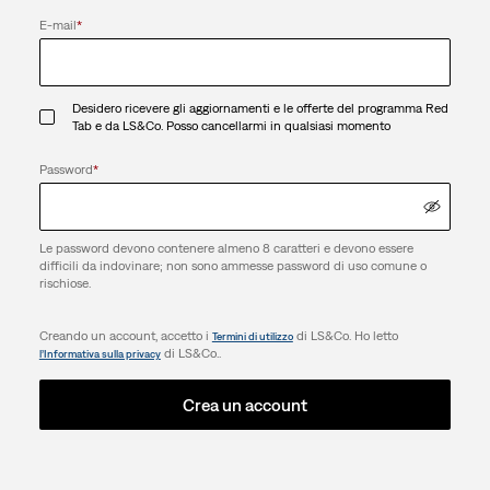
E-mail
*
Desidero ricevere gli aggiornamenti e le offerte del programma Red
Tab e da LS&Co. Posso cancellarmi in qualsiasi momento
Password
*
Le password devono contenere almeno 8 caratteri e devono essere
difficili da indovinare; non sono ammesse password di uso comune o
rischiose.
Creando un account, accetto i
di LS&Co. Ho letto
Termini di utilizzo
di LS&Co..
l’Informativa sulla privacy
Crea un account