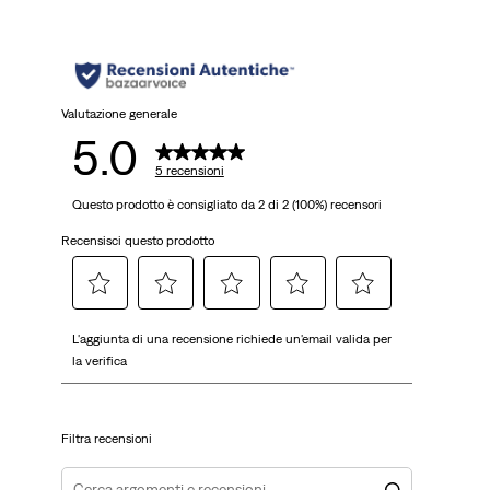
Valutazione generale
5.0
5 recensioni
Questo prodotto è consigliato da 2 di 2 (100%) recensori
Recensisci questo prodotto
Selezionare
Selezionare
Selezionare
Selezionare
Selezionare
L'aggiunta di una recensione richiede un'email valida per
per
per
per
per
per
la verifica
valutare
valutare
valutare
valutare
valutare
l'articolo
l'articolo
l'articolo
l'articolo
l'articolo
con
con
con
con
con
Filtra recensioni
una
2
3
4
5
1
stelle.
stelle.
stelle.
stelle.