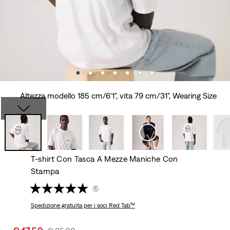
Altezza modello 185 cm/6'1", vita 79 cm/31", Wearing Size
T-shirt Con Tasca A Mezze Maniche Con
Stampa
(5)
Spedizione gratuita
per i soci Red Tab™
Sale