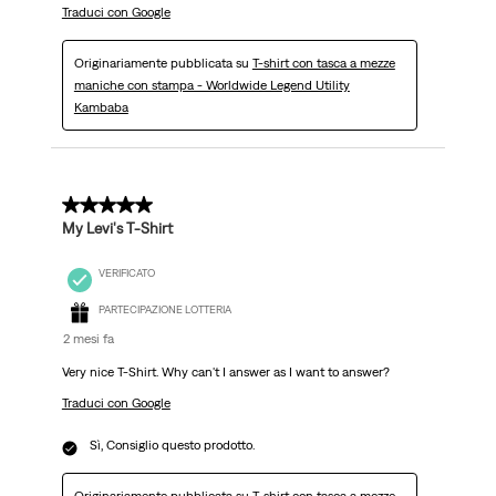
Traduci con Google
Originariamente pubblicata su
T-shirt con tasca a mezze
maniche con stampa - Worldwide Legend Utility
Kambaba
5 su 5 stelle.
My Levi's T-Shirt
VERIFICATO
PARTECIPAZIONE LOTTERIA
2 mesi fa
Very nice T-Shirt. Why can't I answer as I want to answer?
Traduci con Google
Sì, Consiglio questo prodotto.
Originariamente pubblicata su
T-shirt con tasca a mezze