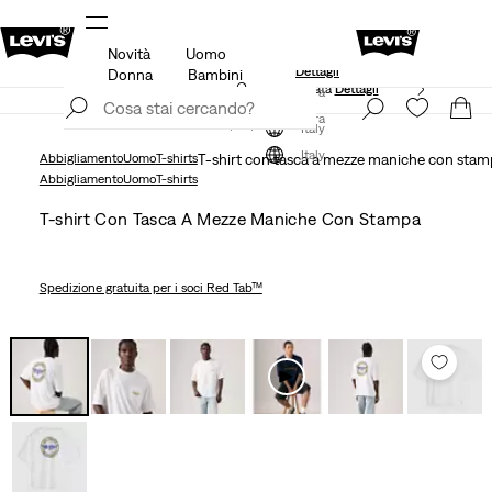
Novità
Uomo
Unidays: Gli studenti ottengono il 20% di sconto
Dettagli
Donna
Bambini
Politica di spedizione e resi Aggiornata
Dettagli
Iscriviti ora
Iscriviti ora
Italy
Italy
Abbigliamento
Uomo
T-shirts
T-shirt con tasca a mezze maniche con sta
Abbigliamento
Uomo
T-shirts
T-shirt Con Tasca A Mezze Maniche Con Stampa
Spedizione gratuita
per i soci Red Tab™