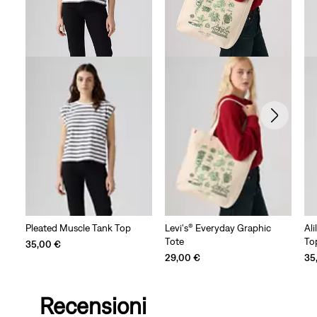
Pleated Muscle Tank Top
Levi's® Everyday Graphic
Al
Tote
To
35,00 €
29,00 €
35
Recensioni