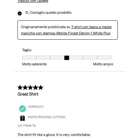
Traduci con Google
Sì, Consiglio questo prodotto.
Originariamente pubblicata su
T-shirt con tasca a mezze
maniche con stampa-Worlds Finest Denim 1 White Plus
Taglio
Taglio, 4 su 7, dove 1 è uguale a Molto aderente e 7 è uguale a Molto ampi
Molto aderente
Molto ampio
5 su 5 stelle.
Great Shirt
VERIFICATO
PARTECIPAZIONE LOTTERIA
un mese fa
The shirt fit like a glove. It is very comfortable.