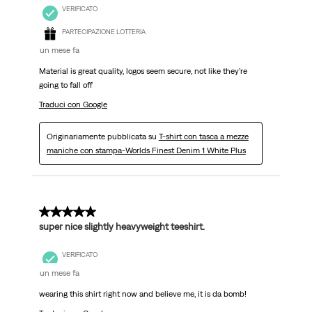
VERIFICATO
PARTECIPAZIONE LOTTERIA
un mese fa
Material is great quality, logos seem secure, not like they’re
going to fall off
Traduci con Google
Originariamente pubblicata su
T-shirt con tasca a mezze
maniche con stampa-Worlds Finest Denim 1 White Plus
5 su 5 stelle.
super nice slightly heavyweight teeshirt.
VERIFICATO
un mese fa
wearing this shirt right now and believe me, it is da bomb!