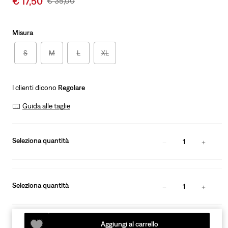
€ 17,50
Original
€ 35,00
price
Price
is
Was
Misura
S
M
L
XL
I clienti dicono
Regolare
Guida alle taglie
Seleziona quantità
1
Seleziona quantità
1
Aggiungi al carrello