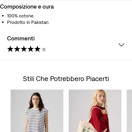
Composizione e cura
100% cotone
Prodotto in Pakistan
Commenti
(5)
5.0
su
Stili Che Potrebbero Piacerti
5
Skip Carousel
stelle.
5
recensioni