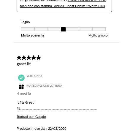
maniche con stampa-Worlds Finest Denim 1 White Plus
Taglio
Taglio, 4 su 7, dove 1 è uguale a Molto aderente e 7 è uguale a Molto ampi
Molto aderente
Molto ampio
5 su 5 stelle.
great fit
VERIFICATO
PARTECIPAZIONE LOTTERIA
4 mesi fa
It fits Great
fit…………………………………………………………………………………….
Traduci con Google
Prodotto in uso dal :
22/03/2026