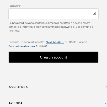
Password
*
Le password devono contenere almeno 8 caratteri e devono essere
difficili da indovinare; non sono ammesse password di uso comune o
rischiose.
Creando un account, accetto i
di LS&Co. Ho letto
Termini di utilizzo
di LS&Co..
l’Informativa sulla privacy
Crea un account
ASSISTENZA
AZIENDA