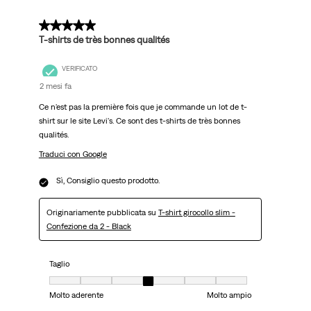
5 su 5 stelle.
T-shirts de très bonnes qualités
VERIFICATO
2 mesi fa
Ce n'est pas la première fois que je commande un lot de t-
shirt sur le site Levi's. Ce sont des t-shirts de très bonnes
qualités.
Traduci con Google
Sì, Consiglio questo prodotto.
Originariamente pubblicata su
T-shirt girocollo slim -
Confezione da 2 - Black
Taglio
Taglio, 4 su 7, dove 1 è uguale a Molto aderente e 7 è uguale a Molto ampi
Molto aderente
Molto ampio