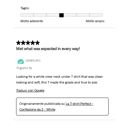
Taglio
Taglio, 4 su 7, dove 1 è uguale a Molto aderente e 7 è uguale a Molto ampi
Molto aderente
Molto ampio
5 su 5 stelle.
Met what was expected in every way!
VERIFICATO
11 giorni fa
Looking for a white crew neck under T shirt that was clean
looking and soft, this T made the grade and true to size.
Traduci con Google
Originariamente pubblicata su
La T-shirt Perfect -
Confezione da 2 - White