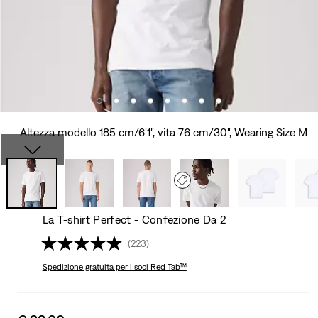
Altezza modello 185 cm/6'1", vita 76 cm/30", Wearing Size M
La T-shirt Perfect - Confezione Da 2
(223)
Spedizione gratuita
per i soci Red Tab™
Sale