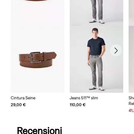
Cintura Seine
Jeans 511™ slim
Sh
Re
29,00 €
110,00 €
Sal
41
Pri
is
Recensioni