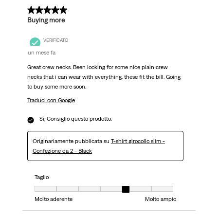
5 su 5 stelle.
Buying more
VERIFICATO
un mese fa
Great crew necks. Been looking for some nice plain crew
necks that i can wear with everything. these fit the bill. Going
to buy some more soon.
Traduci con Google
Sì, Consiglio questo prodotto.
Originariamente pubblicata su
T-shirt girocollo slim -
Confezione da 2 - Black
Taglio
Taglio, 5 su 7, dove 1 è uguale a Molto aderente e 7 è uguale a Molto ampi
Molto aderente
Molto ampio