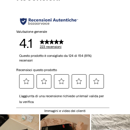
Valutazione generale
4.1
223 recensioni
Questo prodotto è consigliato da 124 di 154 (81%)
recensori
Recensisci questo prodotto
Selezionare
Selezionare
Selezionare
Selezionare
Selezionare
L'aggiunta di una recensione richiede un'email valida per
per
per
per
per
per
la verifica
valutare
valutare
valutare
valutare
valutare
l'articolo
l'articolo
l'articolo
l'articolo
l'articolo
Immagini e video dei clienti
con
con
con
con
con
una
2
3
4
5
1
stelle.
stelle.
stelle.
stelle.