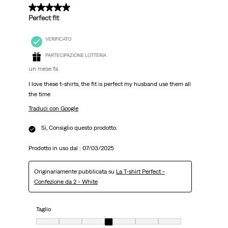
5 su 5 stelle.
Perfect fit
VERIFICATO
PARTECIPAZIONE LOTTERIA
un mese fa
I love these t-shirts, the fit is perfect my husband use them all
the time
Traduci con Google
Sì, Consiglio questo prodotto.
Prodotto in uso dal :
07/03/2025
Originariamente pubblicata su
La T-shirt Perfect -
Confezione da 2 - White
Taglio
Taglio, 4 su 7, dove 1 è uguale a Molto aderente e 7 è uguale a Molto ampi