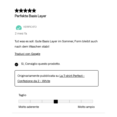
5 su 5 stelle.
Perfekte Basis Layer
VERIFICATO
2 mesi fa
Tut was es soll. Gute Basis Layer im Sommer, Form bleibt auch
nach dem Waschen stabil
Traduci con Google
Sì, Consiglio questo prodotto.
Originariamente pubblicata su
La T-shirt Perfect -
Confezione da 2 - White
Taglio
Taglio, 4 su 7, dove 1 è uguale a Molto aderente e 7 è uguale a Molto ampi
Molto aderente
Molto ampio