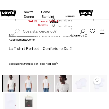
Novità
Uomo
Spedizione gratuita per i membri di Levi’s® Red Tab™
Dettagli
Donna
Bambini
Unidays: Gli studenti ottengono il 20% di sconto
Iscriviti ora
SALDI: Fino al 50% di
Dettagli
sconto
Iscriviti ora
Italy
Italy
Abbigliamento
Uomo
La T-shirt Perfect - Confezione da 2
Abbigliamento
Uomo
La T-shirt Perfect - Confezione Da 2
Spedizione gratuita
per i soci Red Tab™