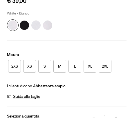
€ 39,00
price
is
White - Bianco
Misura
2XS
XS
S
M
L
XL
2XL
I clienti dicono
Abbastanza ampio
Guida alle taglie
Seleziona quantità
1