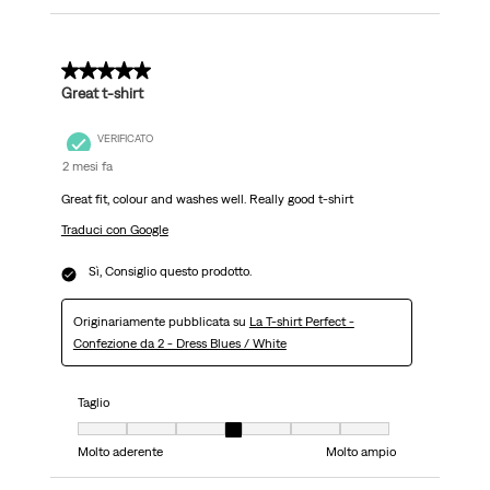
5 su 5 stelle.
Great t-shirt
VERIFICATO
2 mesi fa
Great fit, colour and washes well. Really good t-shirt
Traduci con Google
Sì, Consiglio questo prodotto.
Originariamente pubblicata su
La T-shirt Perfect -
Confezione da 2 - Dress Blues / White
Taglio
Taglio, 4 su 7, dove 1 è uguale a Molto aderente e 7 è uguale a Molto ampi
Molto aderente
Molto ampio