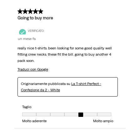
5 su 5 stelle.
Going to buy more
VERIFICATO
un mese fa
really nice t-shirts. been looking for some good quality well
fitting crew necks. these fit the bill. going to buy another 4
pack soon.
Traduci con Google
Originariamente pubblicata su
La T-shirt Perfect -
Confezione da 2 - White
Taglio
Taglio, 5 su 7, dove 1 è uguale a Molto aderente e 7 è uguale a Molto ampi
Molto aderente
Molto ampio