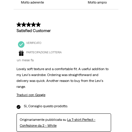
Molto aderente
Molto ampio
5 su 5 stelle.
Satisfied Customer
VERIFICATO
PARTECIPAZIONE LOTTERIA
un mese fa
Lovely soft texture and a comfortable fit. A useful addition to
my Levi's wardrobe. Ordering was straightforward and
delivery was quick. Another reason to buy from the Levi's
range.
Traduci con Google
Sì, Consiglio questo prodotto.
Originariamente pubblicata su
La T-shirt Perfect -
Confezione da 2 - White