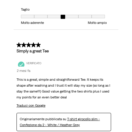
Taglio
Taglio, 4 su 7, dove 1 è uguale a Molto aderente e 7 è uguale a Molto ampi
Molto aderente
Molto ampio
5 su 5 stelle.
Simply a great Tee
VERIFICATO
2 mesi fa
This is a great, simple and straightforward Tee. It keeps its
shape after washing and I trust it will stay my size (so long as I
stay the same!!!) Good value getting the two shirts plus I used
my points for an even better deal
Traduci con Google
Originariamente pubblicata su
T-shirt girocollo slim -
Confezione da 2 - White / Heather Grey