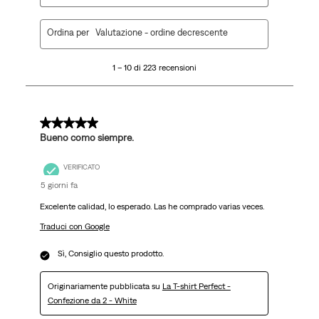
1
Ordina per
Valutazione - ordine decrescente
a
10
1 – 10 di 223 recensioni
di
223
recensioni.
5 su 5 stelle.
Bueno como siempre.
VERIFICATO
5 giorni fa
Excelente calidad, lo esperado. Las he comprado varias veces.
Traduci con Google
Sì, Consiglio questo prodotto.
Originariamente pubblicata su
La T-shirt Perfect -
Confezione da 2 - White