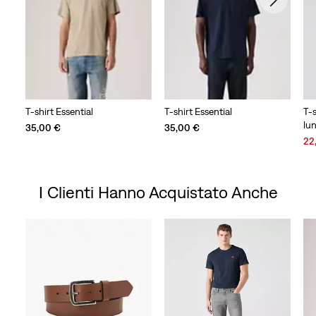
T-shirt Essential
T-shirt Essential
T-
lu
35,00 €
35,00 €
Sal
22
Pri
is
I Clienti Hanno Acquistato Anche
Skip Carousel