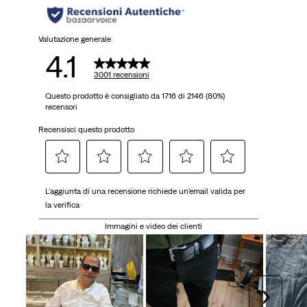
Valutazione generale
4.1
3001 recensioni
Questo prodotto è consigliato da 1716 di 2146 (80%)
recensori
Recensisci questo prodotto
Selezionare
Selezionare
Selezionare
Selezionare
Selezionare
L'aggiunta di una recensione richiede un'email valida per
per
per
per
per
per
la verifica
valutare
valutare
valutare
valutare
valutare
l'articolo
l'articolo
l'articolo
l'articolo
l'articolo
Immagini e video dei clienti
con
con
con
con
con
una
2
3
4
5
1
stelle.
stelle.
stelle.
stelle.
stella.
Questa
Questa
Questa
Questa
Avanti
Questa
azione
azione
azione
azione