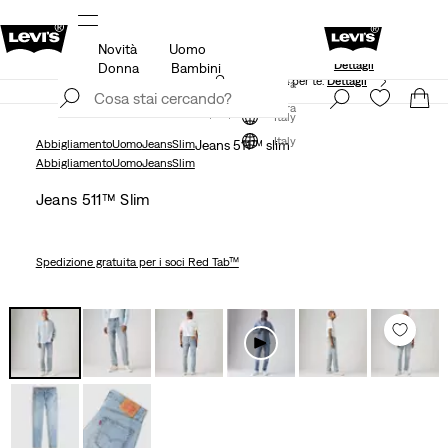
Novità
Uomo
Unidays: Gli studenti ottengono il 20% di 
rnata
Dettagli
Dettagli
Donna
Bambini
App Levi's. Il meglio di Levi's ®, su misura per te.
Dettagli
Iscriviti ora
Iscriviti ora
Italy
Italy
Abbigliamento
Uomo
Jeans
Slim
Jeans 511™ slim
Abbigliamento
Uomo
Jeans
Slim
Jeans 511™ Slim
Spedizione gratuita
per i soci Red Tab™