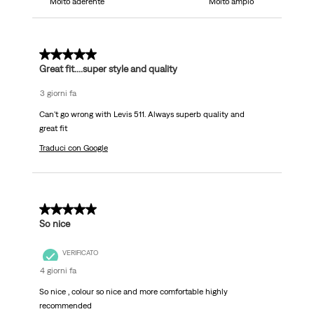
Molto aderente
Molto ampio
5 su 5 stelle.
Great fit....super style and quality
3 giorni fa
Can't go wrong with Levis 511. Always superb quality and
great fit
Traduci con Google
5 su 5 stelle.
So nice
VERIFICATO
4 giorni fa
So nice , colour so nice and more comfortable highly
recommended