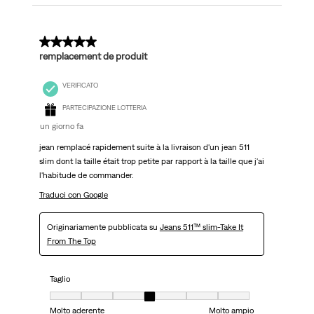
5 su 5 stelle.
remplacement de produit
VERIFICATO
PARTECIPAZIONE LOTTERIA
un giorno fa
jean remplacé rapidement suite à la livraison d'un jean 511
slim dont la taille était trop petite par rapport à la taille que j'ai
l'habitude de commander.
Traduci con Google
Originariamente pubblicata su
Jeans 511™ slim-Take It
From The Top
Taglio
Taglio, 4 su 7, dove 1 è uguale a Molto aderente e 7 è uguale a Molto ampi
Molto aderente
Molto ampio