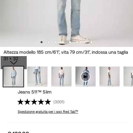
Altezza modello 185 cm/6'1", vita 79 cm/31", indossa una taglia
31 x 32
Jeans 511™ Slim
(3001)
Spedizione gratuita
per i soci Red Tab™
Sale