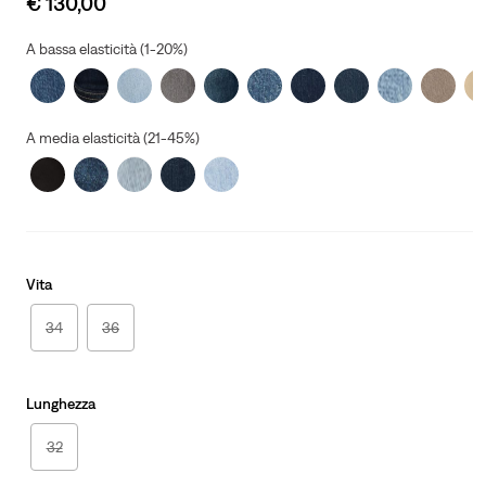
€ 130,00
price
is
A bassa elasticità (1-20%)
A media elasticità (21-45%)
Vita
34
36
Lunghezza
32