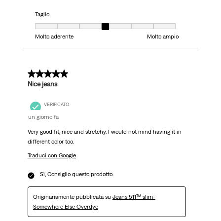
Taglio
Taglio, 4 su 7, dove 1 è uguale a Molto aderente e 7 è uguale a Molto ampi
Molto aderente
Molto ampio
5 su 5 stelle.
Nice jeans
VERIFICATO
un giorno fa
Very good fit, nice and stretchy. I would not mind having it in
different color too.
Traduci con Google
Sì, Consiglio questo prodotto.
Originariamente pubblicata su
Jeans 511™ slim-
Somewhere Else Overdye