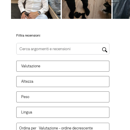
azione
aprirà
aprirà
aprirà
aprirà
aprirà
il
il
il
il
il
modulo
modulo
modulo
modulo
modulo
di
di
di
di
di
invio.
invio.
invio.
invio.
invio.
Filtra recensioni
Cerca argomenti e ricerca delle recensioni
Valutazione
Altezza
Peso
Lingua
1
Ordina per
Valutazione - ordine decrescente