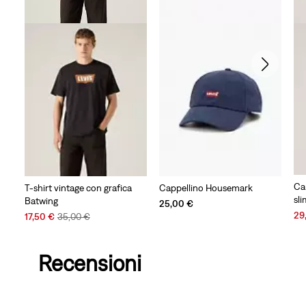
Ca
T-shirt vintage con grafica
Cappellino Housemark
sl
Batwing
25,00 €
Sal
29
Sale
Original
17,50 €
35,00 €
Pri
Price
Price
is
is
was
Recensioni