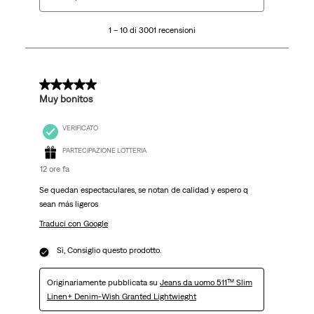
a
10
1 – 10 di 3001 recensioni
di
3001
recensioni.
5 su 5 stelle.
Muy bonitos
VERIFICATO
PARTECIPAZIONE LOTTERIA
12 ore fa
Se quedan espectaculares, se notan de calidad y espero q
sean más ligeros
Traduci con Google
Sì, Consiglio questo prodotto.
Originariamente pubblicata su
Jeans da uomo 511™ Slim
Linen+ Denim-Wish Granted Lightwieght