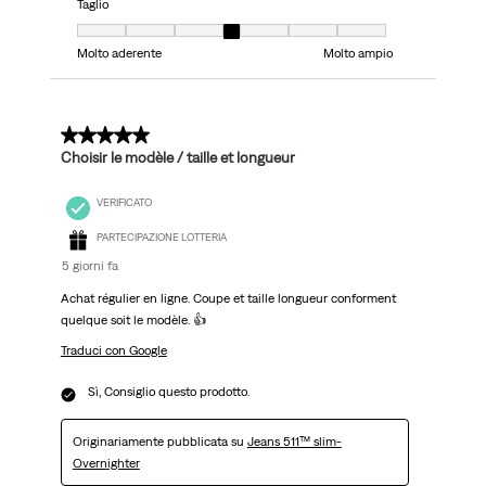
Taglio
Taglio, 4 su 7, dove 1 è uguale a Molto aderente e 7 è uguale a Molto ampi
Molto aderente
Molto ampio
5 su 5 stelle.
Choisir le modèle / taille et longueur
VERIFICATO
PARTECIPAZIONE LOTTERIA
5 giorni fa
Achat régulier en ligne. Coupe et taille longueur conforment
quelque soit le modèle. 👍
Traduci con Google
Sì, Consiglio questo prodotto.
Originariamente pubblicata su
Jeans 511™ slim-
Overnighter