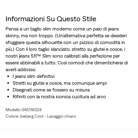
Informazioni Su Questo Stile
Pensa a un taglio slim moderno come un paio di jeans
skinny, ma non troppo. (Un’alternativa perfetta se desideri
sfoggiare questa silhouette con un pizzico di comodità in
più.) Con il loro taglio slanciato, stretto su glutei e cosce, i
nostri jeans 511™ Slim sono calibrati alla perfezione per
essere abbinabili a tutto. Così comodi che dimenticherai di
averli addosso.
I jeans slim definitivi
Stretti su glutei e cosce, ma comunque ampi
Disegnati come se fossero su misura
Rifiniti con la nostra iconica cucitura ad arco
Tessuto con un pizzico di stretch per un comfort e una
Modello 045116324
facilità di movimento ottimali durante tutta la giornata
Colore: Iceberg Cool - Lavaggio chiaro
Abbiamo realizzato questo capo con Performance Cool,
la nostra innovativa tecnologia di raffreddamento, che lo
rende leggero e traspirante, per un comfort che dura
tutto il giorno