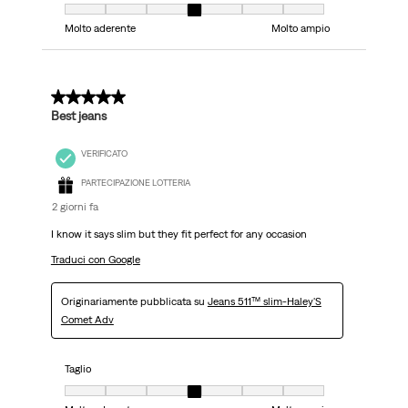
Taglio, 4 su 7, dove 1 è uguale a Molto aderente e 7 è uguale a Molto ampi
Molto aderente
Molto ampio
5 su 5 stelle.
Best jeans
VERIFICATO
PARTECIPAZIONE LOTTERIA
2 giorni fa
I know it says slim but they fit perfect for any occasion
Traduci con Google
Originariamente pubblicata su
Jeans 511™ slim-Haley'S
Comet Adv
Taglio
Taglio, 4 su 7, dove 1 è uguale a Molto aderente e 7 è uguale a Molto ampi