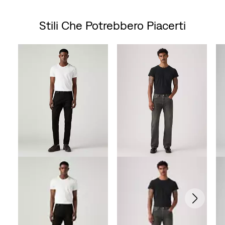
su
Stili Che Potrebbero Piacerti
5
Skip Carousel
stelle.
3001
recensioni