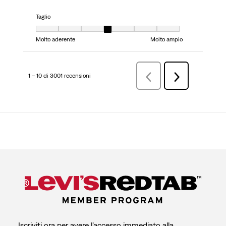
Taglio
Taglio, 4 su 7, dove 1 è uguale a Molto aderente e 7 è uguale a Molto ampi
Molto aderente
Molto ampio
1 – 10 di 3001 recensioni
Precedenterecensioni
Successiva
recensioni
Iscriviti ora per avere l’accesso immediato alla