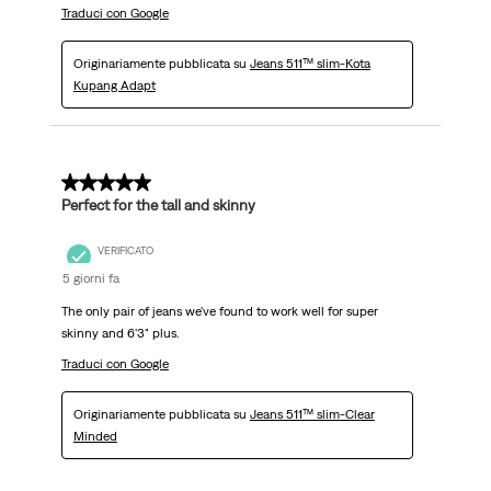
Traduci con Google
Originariamente pubblicata su
Jeans 511™ slim-Kota
Kupang Adapt
5 su 5 stelle.
Perfect for the tall and skinny
VERIFICATO
5 giorni fa
The only pair of jeans we've found to work well for super
skinny and 6'3" plus.
Traduci con Google
Originariamente pubblicata su
Jeans 511™ slim-Clear
Minded