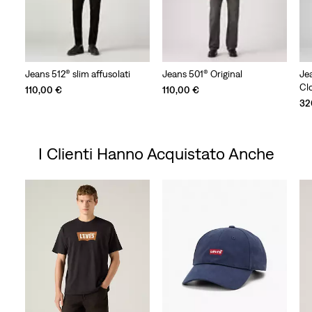
Jeans 512® slim affusolati
Jeans 501® Original
Je
Cl
110,00 €
110,00 €
32
I Clienti Hanno Acquistato Anche
Skip Carousel