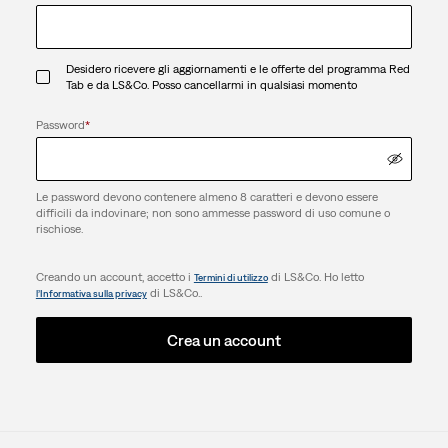
Desidero ricevere gli aggiornamenti e le offerte del programma Red
Tab e da LS&Co. Posso cancellarmi in qualsiasi momento
Password
*
Le password devono contenere almeno 8 caratteri e devono essere
difficili da indovinare; non sono ammesse password di uso comune o
rischiose.
Creando un account, accetto i
di LS&Co. Ho letto
Termini di utilizzo
di LS&Co..
l’Informativa sulla privacy
Crea un account