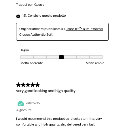
Traduci con Google
Sì, Consiglio questo prodotto.
Originariamente pubblicata su
Jeans 511™ slim-Ethereal
Clouds Authentic Soft
Taglio
Taglio, 4 su 7, dove 1 è uguale a Molto aderente e 7 è uguale a Molto ampi
Molto aderente
Molto ampio
5 su 5 stelle.
very good looking and high quality
VERIFICATO
4 giorni fa
I would recommend this product as it looks stunning, very
comfortable and high quality. also delivered very fast.