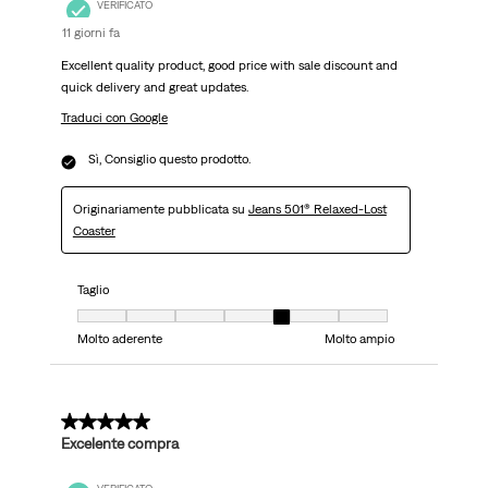
VERIFICATO
11 giorni fa
Excellent quality product, good price with sale discount and
quick delivery and great updates.
Traduci con Google
Sì, Consiglio questo prodotto.
Originariamente pubblicata su
Jeans 501® Relaxed-Lost
Coaster
Taglio
Taglio, 5 su 7, dove 1 è uguale a Molto aderente e 7 è uguale a Molto ampi
Molto aderente
Molto ampio
5 su 5 stelle.
Excelente compra