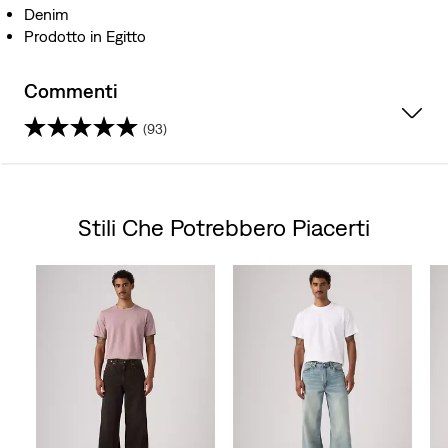
Denim
Prodotto in Egitto
Commenti
(93)
4.6
su
Stili Che Potrebbero Piacerti
5
Skip Carousel
stelle.
93
recensioni