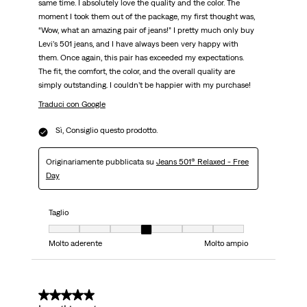
same time. I absolutely love the quality and the color. The
moment I took them out of the package, my first thought was,
“Wow, what an amazing pair of jeans!” I pretty much only buy
Levi’s 501 jeans, and I have always been very happy with
them. Once again, this pair has exceeded my expectations.
The fit, the comfort, the color, and the overall quality are
simply outstanding. I couldn’t be happier with my purchase!
Traduci con Google
Sì, Consiglio questo prodotto.
Originariamente pubblicata su
Jeans 501® Relaxed - Free
Day
Taglio
Taglio, 4 su 7, dove 1 è uguale a Molto aderente e 7 è uguale a Molto ampi
Molto aderente
Molto ampio
5 su 5 stelle.