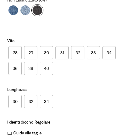
Non Elasticizzato (0%)
Vita
28
29
30
31
32
33
34
36
38
40
Lunghezza
30
32
34
I clienti dicono
Regolare
Guida alle taglie