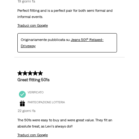
19 giorni fa
Perfect fitting and is a perfect pair for both semi formal and
informal events.
Traduci con Google
Originariamente pubblicata su
Jeans 501® Relaxed-
Driveway
5 su 5 stelle.
Great fitting 501s
VERIFICATO
PARTECIPAZIONE LOTTERIA
22 giorni fa
The 501s were easy to buy and were great value. They fit an
absolute treat, as Levi's always do!!
Traduci con Google