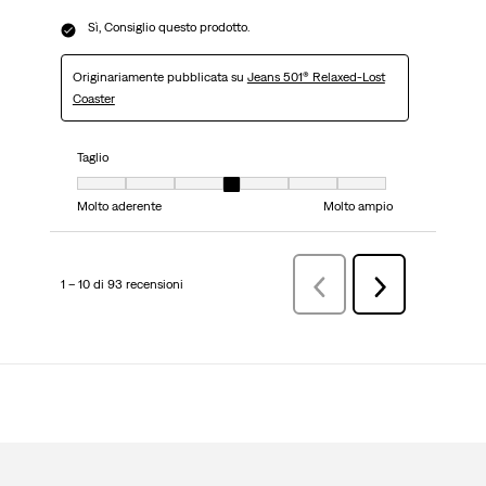
Sì, Consiglio questo prodotto.
Originariamente pubblicata su
Jeans 501® Relaxed-Lost
Coaster
Taglio
Taglio, 4 su 7, dove 1 è uguale a Molto aderente e 7 è uguale a Molto ampi
Molto aderente
Molto ampio
1 – 10 di 93 recensioni
Precedenterecensioni
Successiva
recensioni