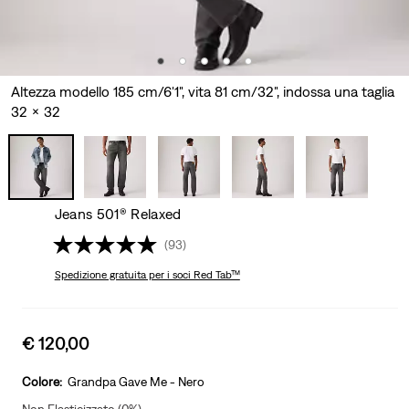
Altezza modello 185 cm/6'1", vita 81 cm/32", indossa una taglia
32 x 32
Jeans 501® Relaxed
(93)
Spedizione gratuita
per i soci Red Tab™
Sale
€ 120,00
price
is
Colore:
Grandpa Gave Me - Nero