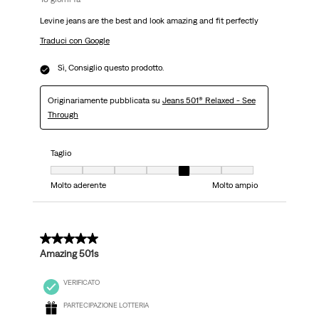
Levine jeans are the best and look amazing and fit perfectly
Traduci con Google
Sì, Consiglio questo prodotto.
Originariamente pubblicata su
Jeans 501® Relaxed - See
Through
Taglio
Taglio, 5 su 7, dove 1 è uguale a Molto aderente e 7 è uguale a Molto ampi
Molto aderente
Molto ampio
5 su 5 stelle.
Amazing 501s
VERIFICATO
PARTECIPAZIONE LOTTERIA