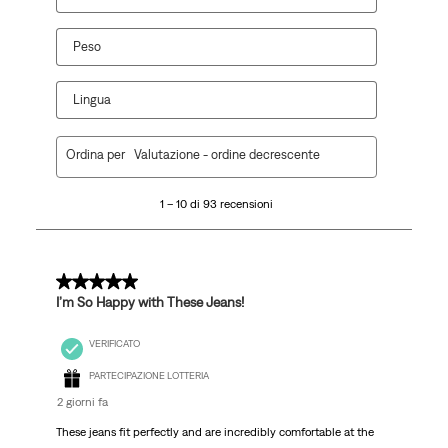
Peso
Lingua
1
Ordina per
Valutazione - ordine decrescente
a
10
1 – 10 di 93 recensioni
di
93
recensioni.
5 su 5 stelle.
I’m So Happy with These Jeans!
VERIFICATO
PARTECIPAZIONE LOTTERIA
2 giorni fa
These jeans fit perfectly and are incredibly comfortable at the