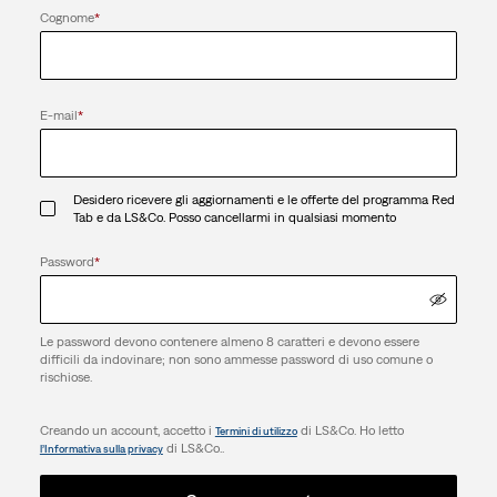
Cognome
*
E-mail
*
Desidero ricevere gli aggiornamenti e le offerte del programma Red
Tab e da LS&Co. Posso cancellarmi in qualsiasi momento
Password
*
Le password devono contenere almeno 8 caratteri e devono essere
difficili da indovinare; non sono ammesse password di uso comune o
rischiose.
Creando un account, accetto i
di LS&Co. Ho letto
Termini di utilizzo
di LS&Co..
l’Informativa sulla privacy