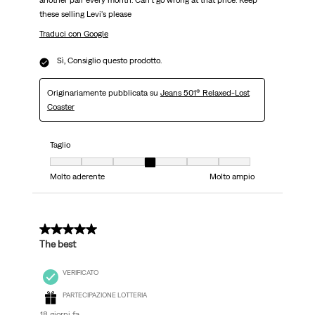
these selling Levi's please
Traduci con Google
Sì, Consiglio questo prodotto.
Originariamente pubblicata su
Jeans 501® Relaxed-Lost
Coaster
Taglio
Taglio, 4 su 7, dove 1 è uguale a Molto aderente e 7 è uguale a Molto ampi
Molto aderente
Molto ampio
5 su 5 stelle.
The best
VERIFICATO
PARTECIPAZIONE LOTTERIA
18 giorni fa