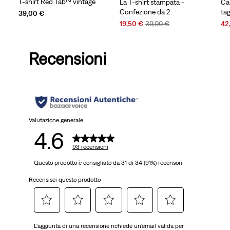
T-shirt Red Tab™ vintage
La T-shirt stampata -
Ca
Confezione da 2
ta
39,00 €
Sale
Original
Sal
19,50 €
39,00 €
42
Price
Price
Pri
is
was
is
Recensioni
Valutazione generale
4.6
93 recensioni
Questo prodotto è consigliato da 31 di 34 (91%) recensori
Recensisci questo prodotto
Selezionare
Selezionare
Selezionare
Selezionare
Selezionare
L'aggiunta di una recensione richiede un'email valida per
per
per
per
per
per