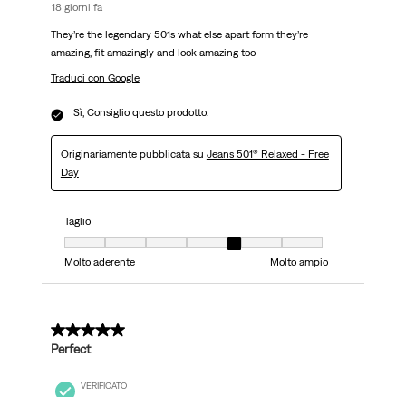
18 giorni fa
They’re the legendary 501s what else apart form they’re
amazing, fit amazingly and look amazing too
Traduci con Google
Sì, Consiglio questo prodotto.
Originariamente pubblicata su
Jeans 501® Relaxed - Free
Day
Taglio
Taglio, 5 su 7, dove 1 è uguale a Molto aderente e 7 è uguale a Molto ampi
Molto aderente
Molto ampio
5 su 5 stelle.
Perfect
VERIFICATO