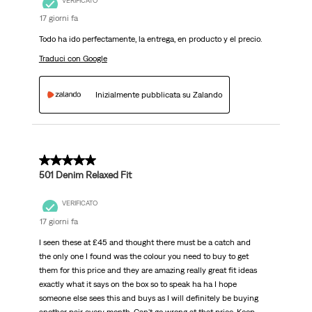
VERIFICATO
17 giorni fa
Todo ha ido perfectamente, la entrega, en producto y el precio.
Traduci con Google
Inizialmente pubblicata su Zalando
5 su 5 stelle.
501 Denim Relaxed Fit
VERIFICATO
17 giorni fa
I seen these at £45 and thought there must be a catch and
the only one I found was the colour you need to buy to get
them for this price and they are amazing really great fit ideas
exactly what it says on the box so to speak ha ha I hope
someone else sees this and buys as I will definitely be buying
another pair every month. Can't go wrong at that price. Keep