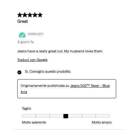
5 su 5 stelle.
Great
VERIFICATO
8 giorni fa
Jeans have a really great cut. My husband loves them.
Traduci con Google
Sì, Consiglio questo prodotto.
Originariamente pubblicata su
Jeans 502™ Taper - Blue
Aria
Taglio
Taglio, 4 su 7, dove 1 è uguale a Molto aderente e 7 è uguale a Molto ampi
Molto aderente
Molto ampio