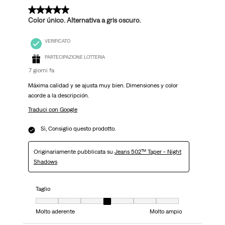
5 su 5 stelle.
Color único. Alternativa a gris oscuro.
VERIFICATO
PARTECIPAZIONE LOTTERIA
7 giorni fa
Máxima calidad y se ajusta muy bien. Dimensiones y color
acorde a la descripción.
Traduci con Google
Sì, Consiglio questo prodotto.
Originariamente pubblicata su
Jeans 502™ Taper - Night
Shadows
Taglio
Taglio, 4 su 7, dove 1 è uguale a Molto aderente e 7 è uguale a Molto ampi
Molto aderente
Molto ampio