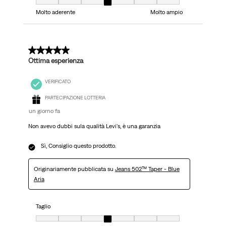
Taglio, 4 su 7, dove 1 è uguale a Molto aderente e 7 è uguale a Molto ampi
Molto aderente
Molto ampio
5 su 5 stelle.
Ottima esperienza
VERIFICATO
PARTECIPAZIONE LOTTERIA
un giorno fa
Non avevo dubbi sula qualità Levi's, è una garanzia
Sì, Consiglio questo prodotto.
Originariamente pubblicata su
Jeans 502™ Taper - Blue
Aria
Taglio
Taglio, 4 su 7, dove 1 è uguale a Molto aderente e 7 è uguale a Molto ampi