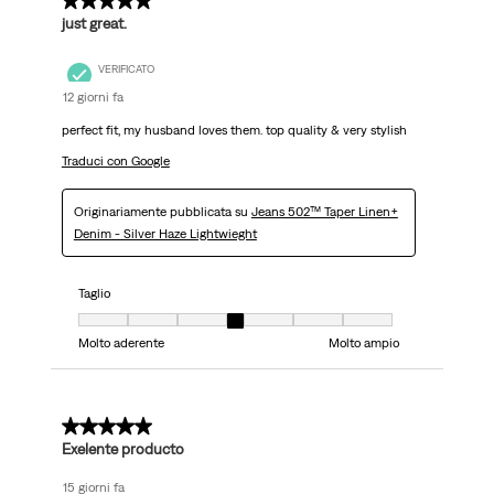
5 su 5 stelle.
just great.
VERIFICATO
12 giorni fa
perfect fit, my husband loves them. top quality & very stylish
Traduci con Google
Originariamente pubblicata su
Jeans 502™ Taper Linen+
Denim - Silver Haze Lightwieght
Taglio
Taglio, 4 su 7, dove 1 è uguale a Molto aderente e 7 è uguale a Molto ampi
Molto aderente
Molto ampio
5 su 5 stelle.
Exelente producto
15 giorni fa