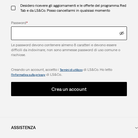
Desidero ricevere gli aggiornamenti e le offerte del programma Red
Tab e da LS&Co. Posso cancellarmi in qualsiasi momento
Password
*
Le password devono contenere almeno 8 caratteri e devono essere
difficili da indovinare; non sono ammesse password di uso comune o
rischiose.
Creando un account, accetto i
di LS&Co. Ho letto
Termini di utilizzo
di LS&Co..
l’Informativa sulla privacy
Crea un account
ASSISTENZA