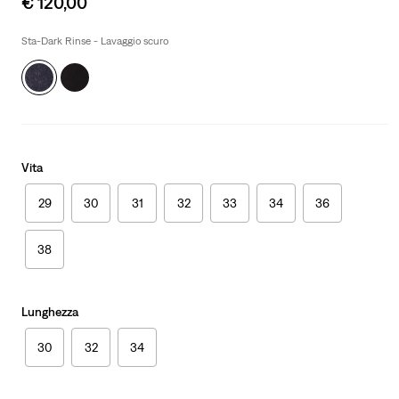
€ 120,00
price
is
Sta-Dark Rinse - Lavaggio scuro
Vita
29
30
31
32
33
34
36
38
Lunghezza
30
32
34