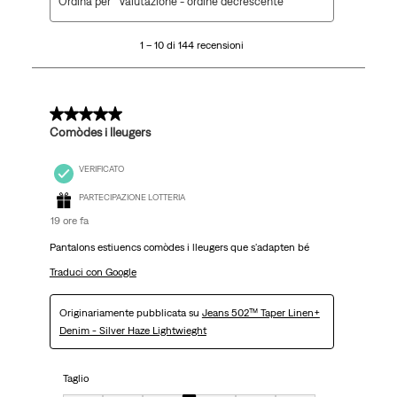
Ordina per
Valutazione - ordine decrescente
a
10
1 – 10 di 144 recensioni
di
144
recensioni.
5 su 5 stelle.
Comòdes i lleugers
VERIFICATO
PARTECIPAZIONE LOTTERIA
19 ore fa
Pantalons estiuencs comòdes i lleugers que s'adapten bé
Traduci con Google
Originariamente pubblicata su
Jeans 502™ Taper Linen+
Denim - Silver Haze Lightwieght
Taglio