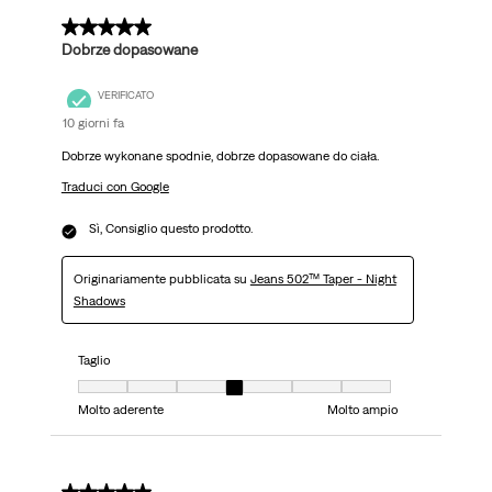
5 su 5 stelle.
Dobrze dopasowane
VERIFICATO
10 giorni fa
Dobrze wykonane spodnie, dobrze dopasowane do ciała.
Traduci con Google
Sì, Consiglio questo prodotto.
Originariamente pubblicata su
Jeans 502™ Taper - Night
Shadows
Taglio
Taglio, 4 su 7, dove 1 è uguale a Molto aderente e 7 è uguale a Molto ampi
Molto aderente
Molto ampio