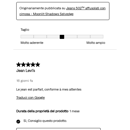
Originariamente pubblicata su
Jeans 502™ affusolati con
cimosa - Moonlit Shadows Selvedge
Taglio
Taglio, 4 su 7, dove 1 è uguale a Molto aderente e 7 è uguale a Molto ampi
Molto aderente
Molto ampio
5 su 5 stelle.
Jean Levi’s
16 giorni fa
Le jean est parfait, conforme à mes attentes
Traduci con Google
Durata della proprietà del prodotto
1 mese
Sì, Consiglio questo prodotto.