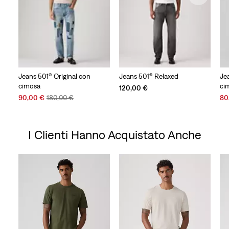
Jeans 501® Original con
Jeans 501® Relaxed
Je
cimosa
ci
120,00 €
Sale
Original
Sal
90,00 €
180,00 €
80
Price
Price
Pri
is
was
is
I Clienti Hanno Acquistato Anche
Skip Carousel