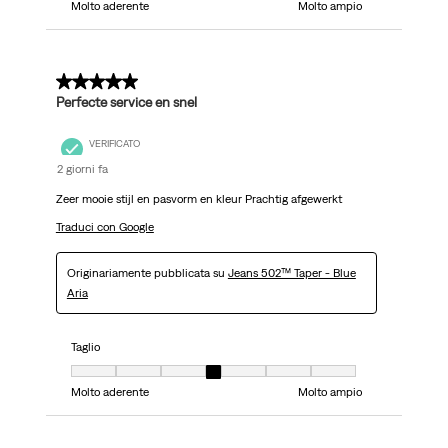
Molto aderente
Molto ampio
5 su 5 stelle.
Perfecte service en snel
VERIFICATO
2 giorni fa
Zeer mooie stijl en pasvorm en kleur Prachtig afgewerkt
Traduci con Google
Originariamente pubblicata su
Jeans 502™ Taper - Blue
Aria
Taglio
Taglio, 4 su 7, dove 1 è uguale a Molto aderente e 7 è uguale a Molto ampi
Molto aderente
Molto ampio