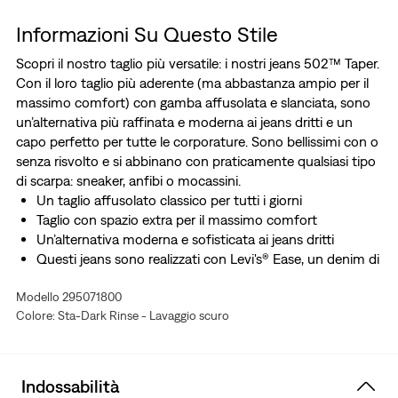
Informazioni Su Questo Stile
Scopri il nostro taglio più versatile: i nostri jeans 502™ Taper.
Con il loro taglio più aderente (ma abbastanza ampio per il
massimo comfort) con gamba affusolata e slanciata, sono
un’alternativa più raffinata e moderna ai jeans dritti e un
capo perfetto per tutte le corporature. Sono bellissimi con o
senza risvolto e si abbinano con praticamente qualsiasi tipo
di scarpa: sneaker, anfibi o mocassini.
Un taglio affusolato classico per tutti i giorni
Taglio con spazio extra per il massimo comfort
Un’alternativa moderna e sofisticata ai jeans dritti
Questi jeans sono realizzati con Levi's® Ease, un denim di
peso medio con il giusto livello di elasticità. Sono anche
Modello 295071800
pensati per migliorare con il passare del tempo, proprio
Colore: Sta-Dark Rinse - Lavaggio scuro
come i tuoi Levi's® vintage preferiti.
Realizzata con la tecnologia Sta-Dark, un trattamento
innovativo che mantiene il colore intenso del capo
lavaggio dopo lavaggio.
Indossabilità