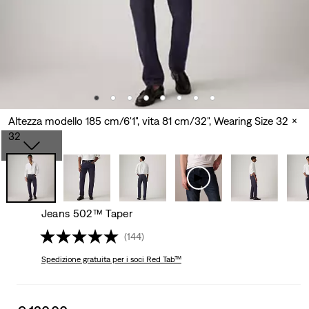
Altezza modello 185 cm/6'1", vita 81 cm/32", Wearing Size 32 x
32
Jeans 502™ Taper
(144)
Spedizione gratuita
per i soci Red Tab™
Sale