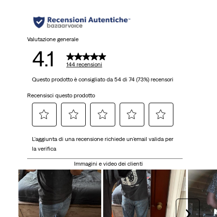
Valutazione generale
4.1
144 recensioni
Questo prodotto è consigliato da 54 di 74 (73%) recensori
Recensisci questo prodotto
Selezionare
Selezionare
Selezionare
Selezionare
Selezionare
L'aggiunta di una recensione richiede un'email valida per
per
per
per
per
per
la verifica
valutare
valutare
valutare
valutare
valutare
l'articolo
l'articolo
l'articolo
l'articolo
l'articolo
Immagini e video dei clienti
con
con
con
con
con
una
2
3
4
5
1
stelle.
stelle.
stelle.
stelle.
stella.
Questa
Questa
Questa
Questa
Avanti
Questa
azione
azione
azione
azione