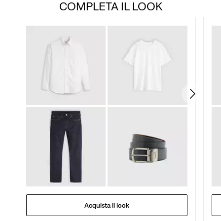
COMPLETA IL LOOK
5
stelle.
144
recensioni
Acquista il look