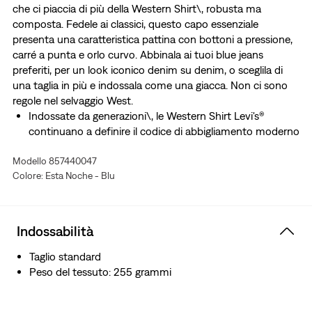
che ci piaccia di più della Western Shirt\, robusta ma
composta. Fedele ai classici, questo capo essenziale
presenta una caratteristica pattina con bottoni a pressione,
carré a punta e orlo curvo. Abbinala ai tuoi blue jeans
preferiti, per un look iconico denim su denim, o sceglila di
una taglia in più e indossala come una giacca. Non ci sono
regole nel selvaggio West.
Indossate da generazioni\, le Western Shirt Levi's®
continuano a definire il codice di abbigliamento moderno
Una testimonianza dell’intramontabile stile americano
Modello 857440047
Con tutte le caratteristiche che rendono la nostra
Colore: Esta Noche - Blu
Western Shirt unica nel suo genere
Due tasche con bottone sul petto
Con tutte le caratteristiche che rendono la nostra
Western Shirt unica nel suo genere
Indossabilità
Taglio standard
Peso del tessuto: 255 grammi