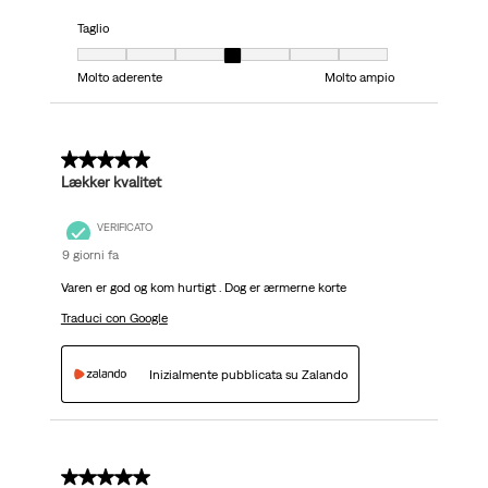
Taglio
Taglio, 4 su 7, dove 1 è uguale a Molto aderente e 7 è uguale a Molto ampi
Molto aderente
Molto ampio
5 su 5 stelle.
Lækker kvalitet
VERIFICATO
9 giorni fa
Varen er god og kom hurtigt . Dog er ærmerne korte
Traduci con Google
Inizialmente pubblicata su Zalando
5 su 5 stelle.