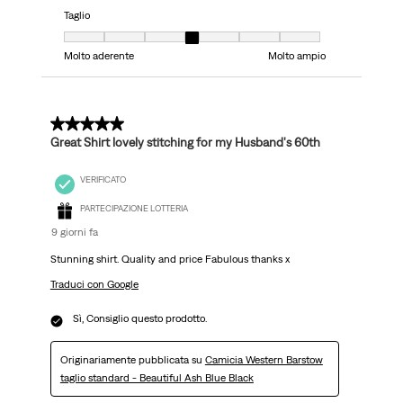
Taglio
Taglio, 4 su 7, dove 1 è uguale a Molto aderente e 7 è uguale a Molto ampi
Molto aderente
Molto ampio
5 su 5 stelle.
Great Shirt lovely stitching for my Husband's 60th
VERIFICATO
PARTECIPAZIONE LOTTERIA
9 giorni fa
Stunning shirt. Quality and price Fabulous thanks x
Traduci con Google
Sì, Consiglio questo prodotto.
Originariamente pubblicata su
Camicia Western Barstow
taglio standard - Beautiful Ash Blue Black