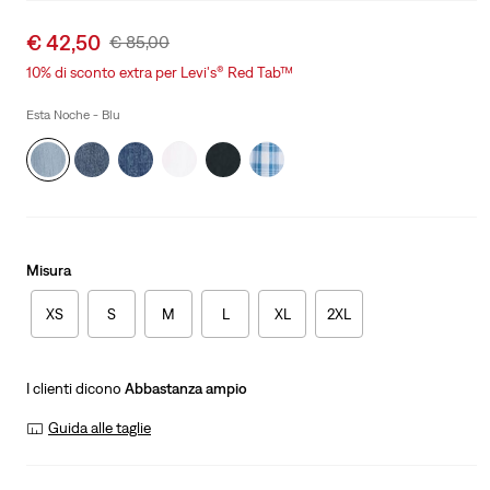
Sale
€ 42,50
Original
€ 85,00
price
Price
10% di sconto extra per Levi's® Red Tab™
is
Was
Esta Noche - Blu
Misura
XS
S
M
L
XL
2XL
I clienti dicono
Abbastanza ampio
Guida alle taglie