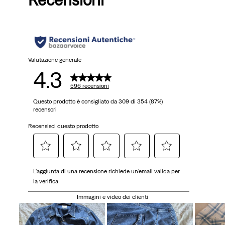
Valutazione generale
4.3
596 recensioni
Questo prodotto è consigliato da 309 di 354 (87%)
recensori
Recensisci questo prodotto
Selezionare
Selezionare
Selezionare
Selezionare
Selezionare
L'aggiunta di una recensione richiede un'email valida per
per
per
per
per
per
la verifica
valutare
valutare
valutare
valutare
valutare
l'articolo
l'articolo
l'articolo
l'articolo
l'articolo
Immagini e video dei clienti
con
con
con
con
con
una
2
3
4
5