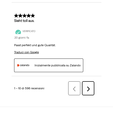
5 su 5 stelle.
Sieht toll aus.
VERIFICATO
20 giorni fa
Passt perfekt und gute Qualität.
Traduci con Google
Inizialmente pubblicata su Zalando
1 – 10 di 596 recensioni
Precedenterecensioni
Successiva
recensioni