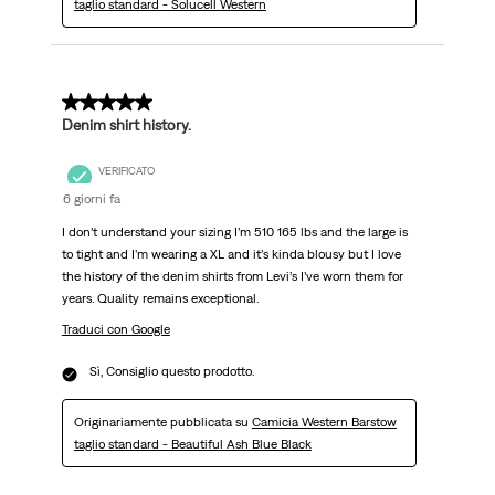
taglio standard - Solucell Western
5 su 5 stelle.
Denim shirt history.
VERIFICATO
6 giorni fa
I don’t understand your sizing I’m 510 165 lbs and the large is
to tight and I’m wearing a XL and it’s kinda blousy but I love
the history of the denim shirts from Levi’s I’ve worn them for
years. Quality remains exceptional.
Traduci con Google
Sì, Consiglio questo prodotto.
Originariamente pubblicata su
Camicia Western Barstow
taglio standard - Beautiful Ash Blue Black