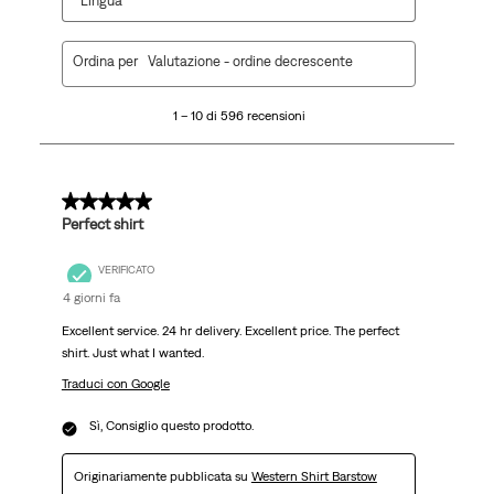
Lingua
1
Ordina per
Valutazione - ordine decrescente
a
10
1 – 10 di 596 recensioni
di
596
recensioni.
5 su 5 stelle.
Perfect shirt
VERIFICATO
4 giorni fa
Excellent service. 24 hr delivery. Excellent price. The perfect
shirt. Just what I wanted.
Traduci con Google
Sì, Consiglio questo prodotto.
Originariamente pubblicata su
Western Shirt Barstow