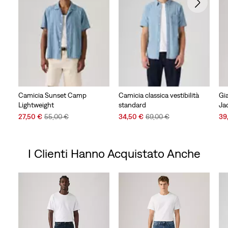
Camicia Sunset Camp
Camicia classica vestibilità
Gi
Lightweight
standard
Ja
Sale
Original
Sale
Original
Sal
27,50 €
55,00 €
34,50 €
69,00 €
39
Price
Price
Price
Price
Pri
is
was
is
was
is
I Clienti Hanno Acquistato Anche
Skip Carousel