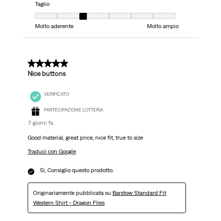
Taglio
Taglio, 3 su 7, dove 1 è uguale a Molto aderente e 7 è uguale a Molto ampi
Molto aderente
Molto ampio
5 su 5 stelle.
Nice buttons
VERIFICATO
PARTECIPAZIONE LOTTERIA
7 giorni fa
Good material, great price, nice fit, true to size
Traduci con Google
Sì, Consiglio questo prodotto.
Originariamente pubblicata su
Barstow Standard Fit
Western Shirt - Dragon Flies