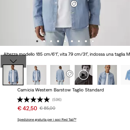
Altezza modello 185 cm/6'1", vita 79 cm/31", indossa una taglia M
Camicia Western Barstow Taglio Standard
(596)
Sale
€ 42,50
Original
€ 85,00
price
Price
is
Spedizione gratuita
per i soci Red Tab™
Was