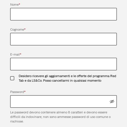
Nome
*
Cognome
*
E-mail
*
Desidero ricevere gli aggiornamenti e le offerte del programma Red
Tab e da LS&Co. Posso cancellarmi in qualsiasi momento
Password
*
Le password devono contenere almeno 8 caratteri e devono essere
difficili da indovinare; non sono ammesse password di uso comune o
rischiose.