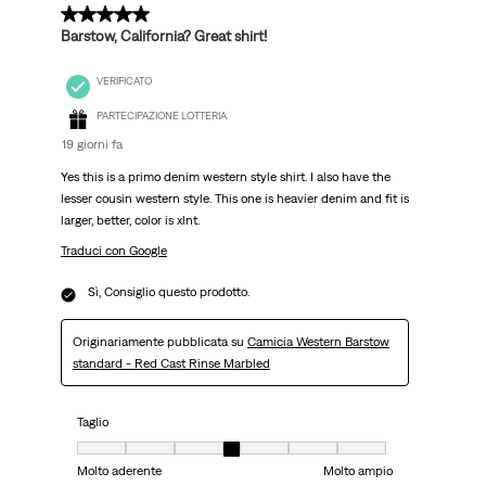
5 su 5 stelle.
Barstow, California? Great shirt!
VERIFICATO
PARTECIPAZIONE LOTTERIA
19 giorni fa
Yes this is a primo denim western style shirt. I also have the
lesser cousin western style. This one is heavier denim and fit is
larger, better, color is xlnt.
Traduci con Google
Sì, Consiglio questo prodotto.
Originariamente pubblicata su
Camicia Western Barstow
standard - Red Cast Rinse Marbled
Taglio
Taglio, 4 su 7, dove 1 è uguale a Molto aderente e 7 è uguale a Molto ampi
Molto aderente
Molto ampio