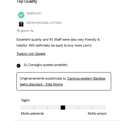
Top Quality
VERIFICATO
PARTECIPAZIONE LOTTERIA
18 giorni fa
Excellent quality and fit. Staff were also very friendly &
helpful. Will definitely be back to buy more Levi’s
Traduci con Google
Sì, Consiglio questo prodotto.
Originariamente pubblicata su
Camicia western Barstow
taglio standard - Esta Noche
Taglio
Taglio, 4 su 7, dove 1 è uguale a Molto aderente e 7 è uguale a Molto ampi
Molto aderente
Molto ampio