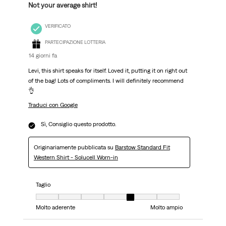
Not your average shirt!
VERIFICATO
PARTECIPAZIONE LOTTERIA
14 giorni fa
Levi, this shirt speaks for itself. Loved it, putting it on right out
of the bag! Lots of compliments. I will definitely recommend
👌
Traduci con Google
Sì, Consiglio questo prodotto.
Originariamente pubblicata su
Barstow Standard Fit
Western Shirt - Solucell Worn-in
Taglio
Taglio, 5 su 7, dove 1 è uguale a Molto aderente e 7 è uguale a Molto ampi
Molto aderente
Molto ampio