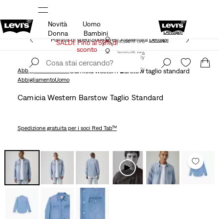
Novità
Uomo
20% di sconto
Spedizione gratuita per i membri di Levi’s®
Dettagli
Donna
Bambini
Politica di spedizione e resi Aggiornata
Dettagli
Iscriviti ora
SALDI: Fino al 50% di
sconto
Iscriviti ora
Italy
Italy
Abbigliamento
Uomo
Camicia western Barstow taglio standard
Abbigliamento
Uomo
Camicia Western Barstow Taglio Standard
Spedizione gratuita
per i soci Red Tab™