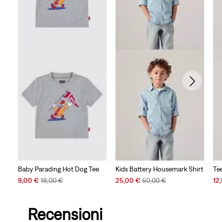
Baby Parading Hot Dog Tee
Kids Battery Housemark Shirt
Te
Sale
Original
Sale
Original
Sal
9,00 €
18,00 €
25,00 €
50,00 €
12
Price
Price
Price
Price
Pri
is
was
is
was
is
Recensioni