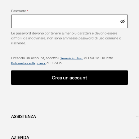
Password
*
Le password devono contenere almeno 8 caratteri e devono essere
difficili da indovinare; non sono ammesse password di uso comune o
rischiose.
Creando un account, accetto i
di LS&Co. Ho letto
Termini di utilizzo
di LS&Co..
l’Informativa sulla privacy
Crea un account
ASSISTENZA
AZIENDA