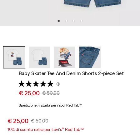
Baby Skater Tee And Denim Shorts 2-piece Set
(3)
Sale
€ 25,00
Original
€ 50,00
price
Price
is
Spedizione gratuita
per i soci Red Tab™
Was
Sale
€ 25,00
Original
€ 50,00
price
Price
10% di sconto extra per Levi's® Red Tab™
is
Was