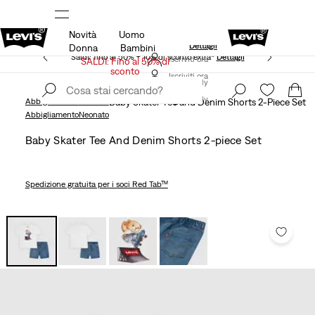
Novità
Uomo
Unidays: Gli studenti ottengono il 20% di sconto
i
Dettagli
Donna
Bambini
Saldi: fino al 50% + 10% di sconto extra*
Dettagli
Iscriviti ora
SALDI: Fino al 50% di
sconto
Iscriviti ora
Italy
Italy
Abbigliamento
Neonato
Baby Skater Tee and Denim Shorts 2-Piece Set
Abbigliamento
Neonato
Baby Skater Tee And Denim Shorts 2-piece Set
Spedizione gratuita
per i soci Red Tab™