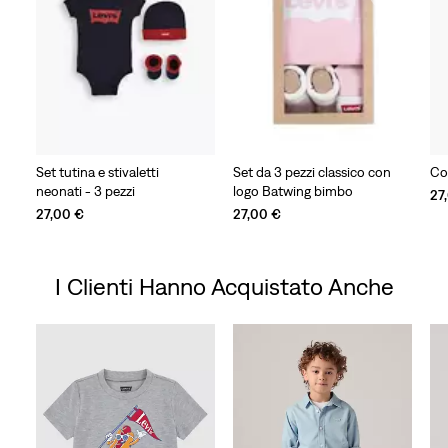
Set tutina e stivaletti
Set da 3 pezzi classico con
Co
neonati - 3 pezzi
logo Batwing bimbo
27
27,00 €
27,00 €
I Clienti Hanno Acquistato Anche
Skip Carousel