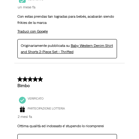
un mese fa
Con estas prendas tan logradas para bebés, acabarán siendo
frikies de la marca
Traduci con Google
Originariamente pubblicata su
Baby Western Denim Shirt
and Shorts 2-Piece Set - Thrifted
5 su 5 stelle.
Bimbo
VERIFICATO
PARTECIPAZIONE LOTTERIA
2 mesi fa
Ottima qualità ed indossato e’ stupendo lo ricomprerei