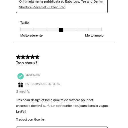
Originariamente pubblicata su
Baby Logo Tee and Denim
Shorts 2-Piece Set - Urban Red
Taglio
Taglio, 4 su 7, dove 1 è uguale a Molto aderente e 7 è uguale a Molto ampi
Molto aderente
Molto ampio
5 su 5 stelle.
Trop choux !
VERIFICATO
PARTECIPAZIONE LOTTERIA
2 mesi fa
Très beau design et belle qualité de matière pour cet
ensemble destiné au futur petit surfer : toujours dans la vague
Levi's !
Traduci con Google