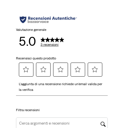
Valutazione generale
5.0
3 recensioni
Recensisci questo prodotto
Selezionare
Selezionare
Selezionare
Selezionare
Selezionare
L'aggiunta di una recensione richiede un'email valida per
per
per
per
per
per
la verifica
valutare
valutare
valutare
valutare
valutare
l'articolo
l'articolo
l'articolo
l'articolo
l'articolo
con
con
con
con
con
Filtra recensioni
una
2
3
4
5
1
stelle.
stelle.
stelle.
stelle.
stella.
Questa
Questa
Questa
Questa
Cerca argomenti e ricerca delle recensioni