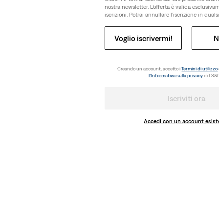
nostra newsletter. L’offerta è valida esclusiv
iscrizioni. Potrai annullare l’iscrizione in qua
Voglio iscrivermi!
N
Creando un account, accetto i
Termini di utilizzo
l’Informativa sulla privacy
di LS&C
Iscriviti ora
Accedi con un account esist