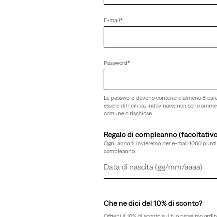
E-mail
*
Password
*
Le password devono contenere almeno 8 cara
essere difficili da indovinare; non sono amm
comune o rischiose.
Regalo di compleanno (facoltativo
Ogni anno ti invieremo per e-mail 1000 punti 
compleanno.
Giorno
Mese
Anno
Che ne dici del 10% di sconto?
Ottieni il 10% di sconto sul tuo prossimo ordin