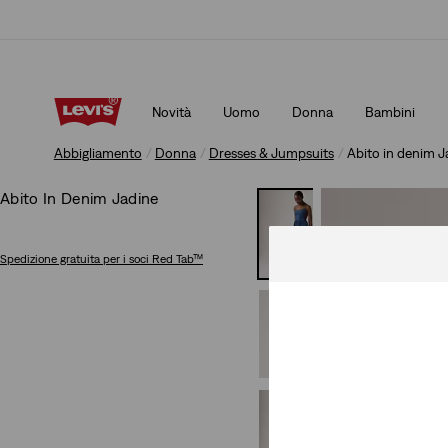
Spedizione gratuita per i membri di Levi’s® Red Tab™
Dettag
Novità
Uomo
Donna
Bambini
Spedizione gratuita per i membri di Levi’s® Red Tab™
Dettag
Abbigliamento
Donna
Dresses & Jumpsuits
Abito in denim J
Abito In Denim Jadine
Spedizione gratuita
per i soci Red Tab™