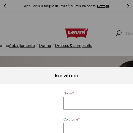
li
App Levi's. Il meglio di Levi's ®, su misura per te.
Dettagli
li
App Levi's. Il meglio di Levi's ®, su misura per te.
Dettagli
adine
Abbigliamento
Donna
Dresses & Jumpsuits
Iscriviti ora
Nome
*
Cognome
*