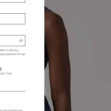
tteri e devono
esse password di uso
)
per il tuo
e iscrivendoti alla