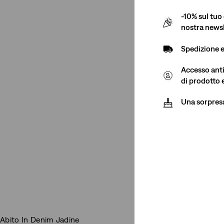
-10% sul tuo 
nostra newsl
Spedizione 
Accesso antic
di prodotto 
Una sorpres
Alt
Abito In Denim Jadine