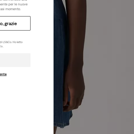
amente per le nuove
lsiasi momento.
o, grazie
di LS&Co. Ho letto
o..
ente