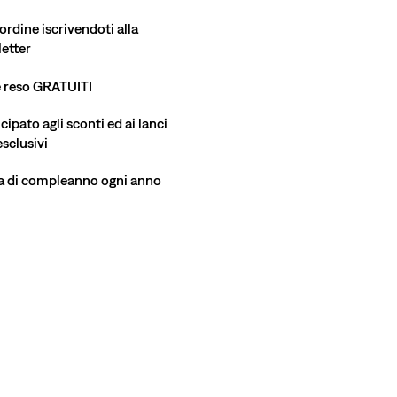
ordine iscrivendoti alla
etter
e reso GRATUITI
ipato agli sconti ed ai lanci
esclusivi
a di compleanno ogni anno
ezza modella 175 cm/5'9", vita 64 cm/25", indossa una taglia S