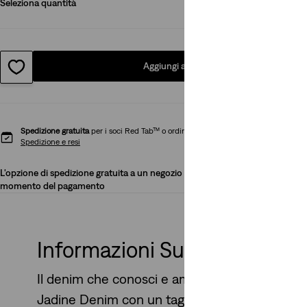
Seleziona quantità
1
Aggiungi al carrello
Spedizione gratuita
per i soci Red Tab™ o ordini superiori a 49,99 €.
Spedizione e resi
L'opzione di spedizione gratuita a un negozio potrebbe essere disponibile al
momento del pagamento
Informazioni Su Questo Stile
Il denim che conosci e ami, in forma di vestito
Jadine Denim con un taglio slim che valorizza l