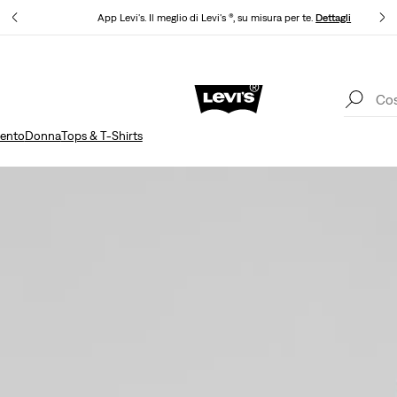
ettagli
App Levi's. Il meglio di Levi's ®, su misura per te.
Dettagli
Spedizione gratuita per i membri di Levi’s® Red Tab™
Dettagli
mento
Donna
Tops & T-Shirts