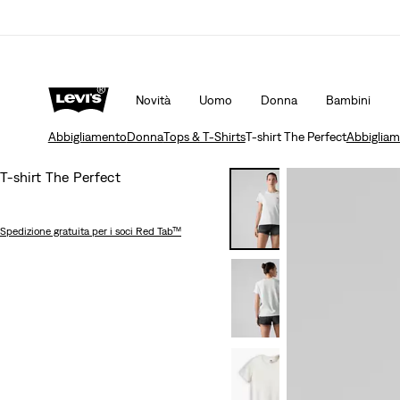
Spedizione gratuita per i membri di Levi’s® Red Tab™
D
Novità
Uomo
Donna
Bambini
Abbigliamento
Donna
Tops & T-Shirts
T-shirt The Perfect
Abbiglia
T-shirt The Perfect
Spedizione gratuita
per i soci Red Tab™