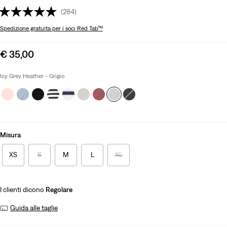
(284)
Spedizione gratuita
per i soci Red Tab™
Sale
€ 35,00
price
is
Icy Grey Heather - Grigio
Misura
XS
S
M
L
XL
I clienti dicono
Regolare
Guida alle taglie