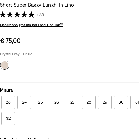
Short Super Baggy Lunghi In Lino
(27)
Spedizione gratuita
per i soci Red Tab™
Sale
€ 75,00
price
is
Crystal Gray - Grigio
Misura
23
24
25
26
27
28
29
30
3
32