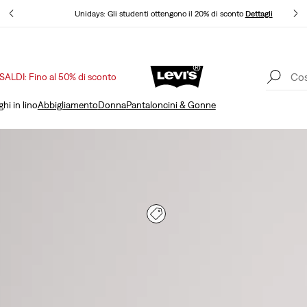
Unidays: Gli studenti ottengono il 20% di sconto
Dettagli
SALDI: Fino al 50% di sconto
Politica di spedizione e resi Aggiornata
Dettagli
hi in lino
Abbigliamento
Donna
Pantaloncini & Gonne