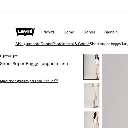
Politica di spedizione e resi Aggiornata
Dettagli
Novità
Uomo
Donna
Bambini
Abbigliamento
Donna
Pantaloncini & Gonne
Short super baggy lung
Lightweight
Short Super Baggy Lunghi In Lino
Spedizione gratuita
per i soci Red Tab™