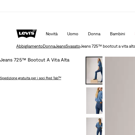
Unidays: Gli studenti ottengono il 20% di sconto
Det
Novità
Uomo
Donna
Bambini
Abbigliamento
Donna
Jeans
Svasato
Jeans 725™ bootcut a vita alt
Jeans 725™ Bootcut A Vita Alta
Spedizione gratuita
per i soci Red Tab™