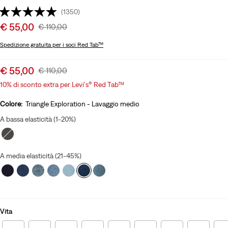
(1350)
Sale
€ 55,00
Original
€ 110,00
price
Price
Spedizione gratuita
per i soci Red Tab™
is
Was
Sale
€ 55,00
Original
€ 110,00
price
Price
10% di sconto extra per Levi's® Red Tab™
is
Was
Colore:
Triangle Exploration - Lavaggio medio
A bassa elasticità (1-20%)
A media elasticità (21-45%)
Vita