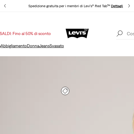
tagli
Spedizione gratuita per i membri di Levi’s® Red Tab™
Dettagli
SALDI: Fino al 50% di sconto
Unidays: Gli studenti ottengono il 20% di sconto
Dettagli
S
a
Abbigliamento
Donna
Jeans
Svasato