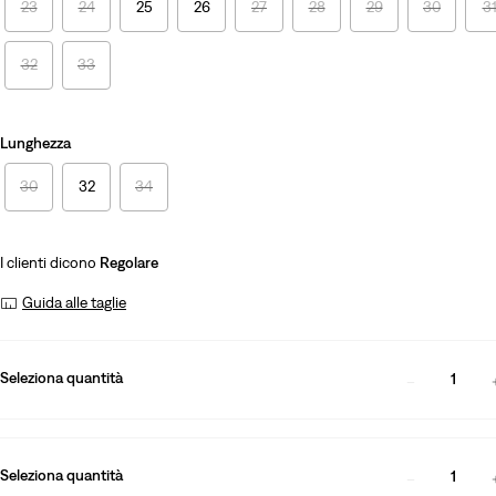
23
24
25
26
27
28
29
30
3
32
33
Lunghezza
30
32
34
I clienti dicono
Regolare
Guida alle taglie
Seleziona quantità
1
Seleziona quantità
1