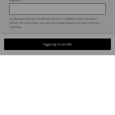
Password
*
Le password devono contenere almeno 8 caratteri e devono essere
difficili da indovinare; non sono ammesse password di uso comune o
rischiose.
Creando un account, accetto i
di LS&Co. Ho letto
Termini di utilizzo
di LS&Co..
Aggiungi al carrello
l’Informativa sulla privacy
Crea un account
ASSISTENZA
AZIENDA