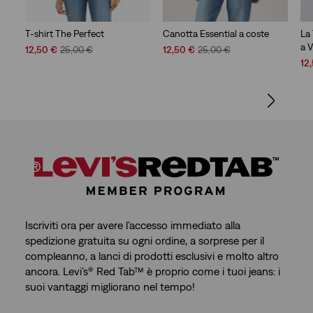
T-shirt The Perfect
Canotta Essential a coste
La 
a 
Sale
Original
Sale
Original
12,50 €
25,00 €
12,50 €
25,00 €
Price
Price
Price
Price
Sal
12
is
was
is
was
Pri
is
Iscriviti ora per avere l’accesso immediato alla
spedizione gratuita su ogni ordine, a sorprese per il
compleanno, a lanci di prodotti esclusivi e molto altro
ancora. Levi’s® Red Tab™ è proprio come i tuoi jeans: i
suoi vantaggi migliorano nel tempo!