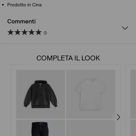
Prodotto in Cina
Commenti
(3)
5.0
su
COMPLETA IL LOOK
5
stelle.
3
recensioni