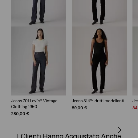
Jeans 701 Levi's® Vintage
Jeans 314™ dritti modellanti
Jea
Clothing 1950
Sal
89,00 €
84
Pri
280,00 €
is
I Clienti Hanno Acquistato Anche