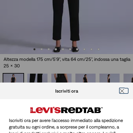
Altezza modella 175 cm/5'9", vita 64 cm/25", indossa una taglia
25 x 30
Iscriviti ora
Levi’s® Blue Tab™
Jeans Column
Iscriviti ora per avere l’accesso immediato alla spedizione
Sale
€ 155,00
gratuita su ogni ordine, a sorprese per il compleanno, a
price