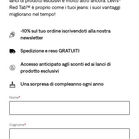
lanci di prodotti esclusivi e molto altro ancora. Levi’s®
Spedizione gratuita
per i soci Red Tab™
is
Red Tab™ è proprio come i tuoi jeans: i suoi vantaggi
migliorano nel tempo!
Sale
€ 155,00
price
-10% sul tuo ordine iscrivendoti alla nostra
is
newsletter
Colore:
One Wash Black MOJ - Nero
A bassa elasticità (1-20%)
Spedizione e reso GRATUITI
Accesso anticipato agli sconti ed ai lanci di
prodotto esclusivi
Una sorpresa di compleanno ogni anno
Seleziona la taglia
Nome
*
Seleziona quantità
1
Cognome
*