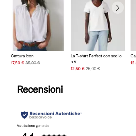
Cintura Icon
La T-shirt Perfect con scollo
Ca
a V
Sale
Original
Sal
17,50 €
35,00 €
12
Price
Price
Sale
Original
Pri
12,50 €
25,00 €
is
was
Price
Price
is
is
was
Recensioni
Valutazione generale