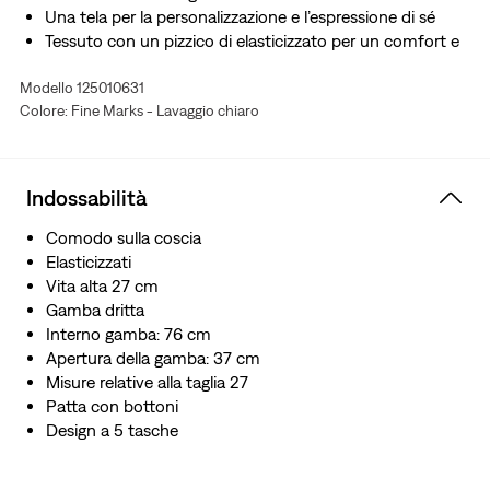
Una tela per la personalizzazione e l’espressione di sé
Tessuto con un pizzico di elasticizzato per un comfort e
una facilità di movimento ottimali tutta la giornata
Modello 125010631
Il perfetto look vissuto… ma senza tutto il duro lavoro.
Colore: Fine Marks - Lavaggio chiaro
Questo capo è stato invecchiato per un autentico look
vintage e uno stile vissuto.
Indossabilità
Comodo sulla coscia
Elasticizzati
Vita alta 27 cm
Gamba dritta
Interno gamba: 76 cm
Apertura della gamba: 37 cm
Misure relative alla taglia 27
Patta con bottoni
Design a 5 tasche