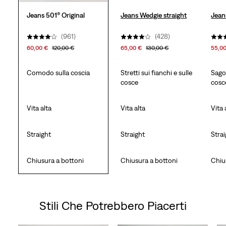
Jeans 501® Original
Jeans Wedgie straight
Jean
(961)
(428)
60,00 €
120,00 €
65,00 €
130,00 €
55,0
Comodo sulla coscia
Stretti sui fianchi e sulle
Sago
cosce
cosc
Vita alta
Vita alta
Vita 
Straight
Straight
Stra
Chiusura a bottoni
Chiusura a bottoni
Chiu
Stili Che Potrebbero Piacerti
Skip Carousel