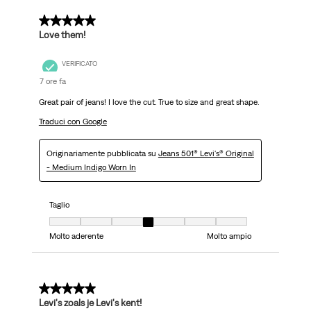
5 su 5 stelle.
Love them!
VERIFICATO
7 ore fa
Great pair of jeans! I love the cut. True to size and great shape.
Traduci con Google
Originariamente pubblicata su
Jeans 501® Levi's® Original
- Medium Indigo Worn In
Taglio
Taglio, 4 su 7, dove 1 è uguale a Molto aderente e 7 è uguale a Molto ampi
Molto aderente
Molto ampio
5 su 5 stelle.
Levi's zoals je Levi's kent!