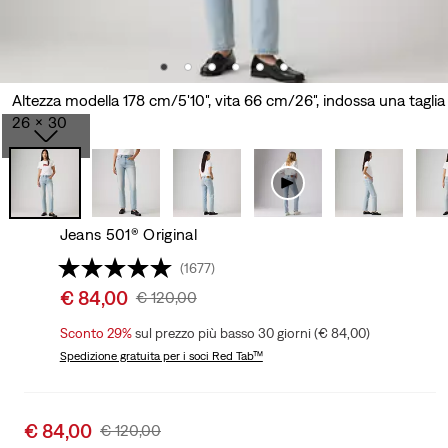
Altezza modella 178 cm/5'10", vita 66 cm/26", indossa una taglia
26 x 30
Jeans 501® Original
(1677)
Sale
€ 84,00
Original
€ 120,00
price
Price
Sconto 29%
sul prezzo più basso 30 giorni (€ 84,00)
is
Was
Spedizione gratuita
per i soci Red Tab™
Sale
€ 84,00
Original
€ 120,00