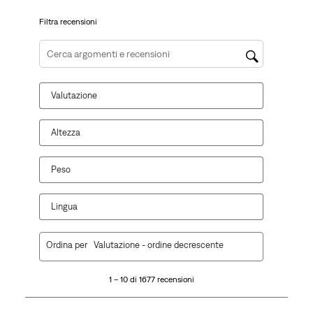
di
invio.
invio.
invio.
invio.
invio.
Filtra recensioni
Cerca argomenti e ricerca delle recensioni
Valutazione
Altezza
Peso
Lingua
1
Ordina per
Valutazione - ordine decrescente
a
10
1 – 10 di 1677 recensioni
di
1677
recensioni.