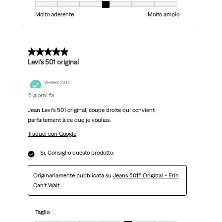
Taglio, 4 su 7, dove 1 è uguale a Molto aderente e 7 è uguale a Molto ampi
Molto aderente
Molto ampio
5 su 5 stelle.
Levi’s 501 original
VERIFICATO
6 giorni fa
Jean Levi’s 501 original, coupe droite qui convient
parfaitement à ce que je voulais.
Traduci con Google
Sì, Consiglio questo prodotto.
Originariamente pubblicata su
Jeans 501® Original - Erin
Can't Wait
Taglio