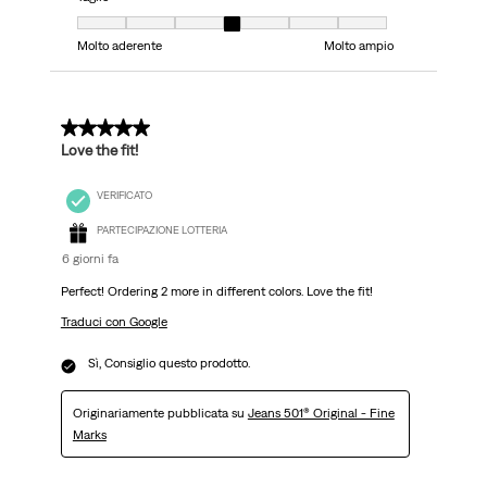
Taglio, 4 su 7, dove 1 è uguale a Molto aderente e 7 è uguale a Molto ampi
Molto aderente
Molto ampio
5 su 5 stelle.
Love the fit!
VERIFICATO
PARTECIPAZIONE LOTTERIA
6 giorni fa
Perfect! Ordering 2 more in different colors. Love the fit!
Traduci con Google
Sì, Consiglio questo prodotto.
Originariamente pubblicata su
Jeans 501® Original - Fine
Marks