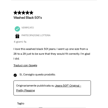
5 su 5 stelle.
Washed Black 501's
VERIFICATO
PARTECIPAZIONE LOTTERIA
4 giorni fa
I love this washed black 501 jeans. I went up one size from a
28 to a 29 just to be sure that they would fit correctly. I'm glad
I did.
Traduci con Google
Sì, Consiglio questo prodotto.
Originariamente pubblicata su
Jeans 501® Original -
Pretty Pleasing
Taglio