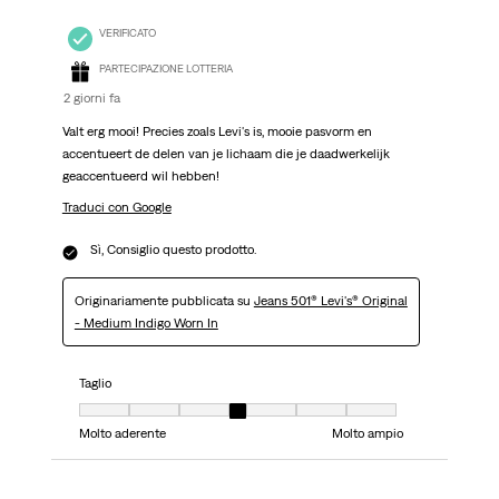
VERIFICATO
PARTECIPAZIONE LOTTERIA
2 giorni fa
Valt erg mooi! Precies zoals Levi's is, mooie pasvorm en
accentueert de delen van je lichaam die je daadwerkelijk
geaccentueerd wil hebben!
Traduci con Google
Sì, Consiglio questo prodotto.
Originariamente pubblicata su
Jeans 501® Levi's® Original
- Medium Indigo Worn In
Taglio
Taglio, 4 su 7, dove 1 è uguale a Molto aderente e 7 è uguale a Molto ampi
Molto aderente
Molto ampio