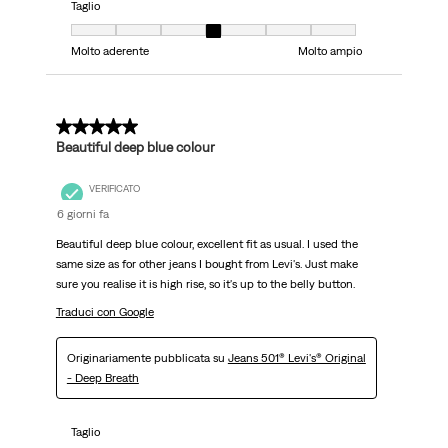
Taglio
Taglio, 4 su 7, dove 1 è uguale a Molto aderente e 7 è uguale a Molto ampi
Molto aderente
Molto ampio
5 su 5 stelle.
Beautiful deep blue colour
VERIFICATO
6 giorni fa
Beautiful deep blue colour, excellent fit as usual. I used the
same size as for other jeans I bought from Levi's. Just make
sure you realise it is high rise, so it's up to the belly button.
Traduci con Google
Originariamente pubblicata su
Jeans 501® Levi's® Original
- Deep Breath
Taglio