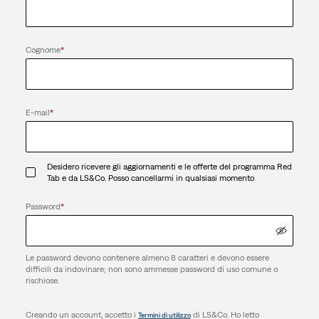
Cognome
*
E-mail
*
Desidero ricevere gli aggiornamenti e le offerte del programma Red
Tab e da LS&Co. Posso cancellarmi in qualsiasi momento
Password
*
Le password devono contenere almeno 8 caratteri e devono essere
difficili da indovinare; non sono ammesse password di uso comune o
rischiose.
Creando un account, accetto i
di LS&Co. Ho letto
Termini di utilizzo