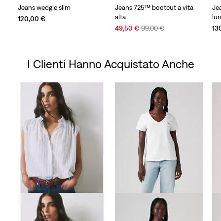
Jeans wedgie slim
Jeans 725™ bootcut a vita
Je
alta
lu
120,00 €
Sale
Original
49,50 €
99,00 €
13
Price
Price
is
was
I Clienti Hanno Acquistato Anche
Skip Carousel