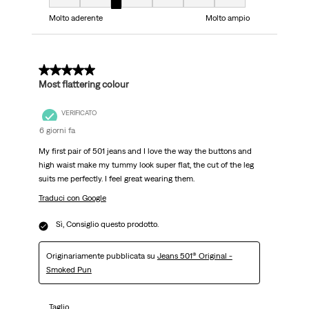
Taglio, 3 su 7, dove 1 è uguale a Molto aderente e 7 è uguale a Molto ampi
Molto aderente
Molto ampio
5 su 5 stelle.
Most flattering colour
VERIFICATO
6 giorni fa
My first pair of 501 jeans and I love the way the buttons and
high waist make my tummy look super flat, the cut of the leg
suits me perfectly. I feel great wearing them.
Traduci con Google
Sì, Consiglio questo prodotto.
Originariamente pubblicata su
Jeans 501® Original -
Smoked Pun
Taglio