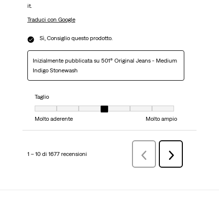
it.
Traduci con Google
Sì, Consiglio questo prodotto.
Inizialmente pubblicata su 501® Original Jeans - Medium
Indigo Stonewash
Taglio
Taglio, 4 su 7, dove 1 è uguale a Molto aderente e 7 è uguale a Molto ampi
Molto aderente
Molto ampio
1 – 10 di 1677 recensioni
Precedenterecensioni
Successiva
recensioni