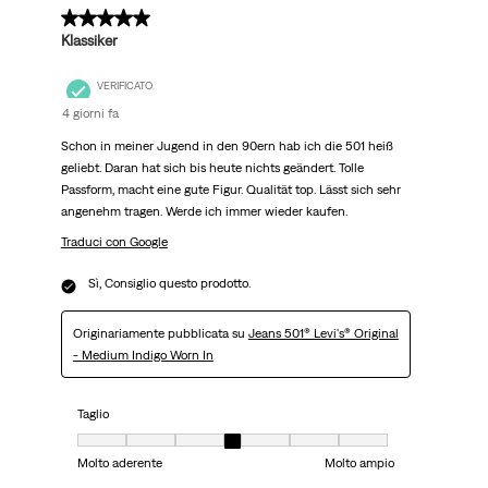
5 su 5 stelle.
Klassiker
VERIFICATO
4 giorni fa
Schon in meiner Jugend in den 90ern hab ich die 501 heiß
geliebt. Daran hat sich bis heute nichts geändert. Tolle
Passform, macht eine gute Figur. Qualität top. Lässt sich sehr
angenehm tragen. Werde ich immer wieder kaufen.
Traduci con Google
Sì, Consiglio questo prodotto.
Originariamente pubblicata su
Jeans 501® Levi's® Original
- Medium Indigo Worn In
Taglio
Taglio, 4 su 7, dove 1 è uguale a Molto aderente e 7 è uguale a Molto ampi
Molto aderente
Molto ampio