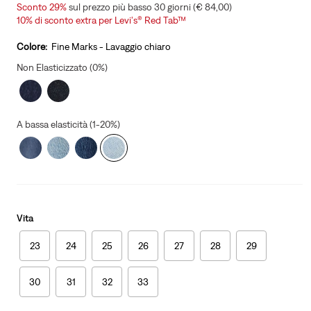
price
Price
Sconto 29%
sul prezzo più basso 30 giorni (€ 84,00)
is
Was
10% di sconto extra per Levi's® Red Tab™
Colore:
Fine Marks - Lavaggio chiaro
Non Elasticizzato (0%)
A bassa elasticità (1-20%)
Vita
23
24
25
26
27
28
29
30
31
32
33