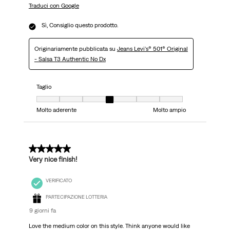
Traduci con Google
Sì, Consiglio questo prodotto.
Originariamente pubblicata su
Jeans Levi's® 501® Original
- Salsa T3 Authentic No Dx
Taglio
Taglio, 4 su 7, dove 1 è uguale a Molto aderente e 7 è uguale a Molto ampi
Molto aderente
Molto ampio
5 su 5 stelle.
Very nice finish!
VERIFICATO
PARTECIPAZIONE LOTTERIA
9 giorni fa
Love the medium color on this style. Think anyone would like