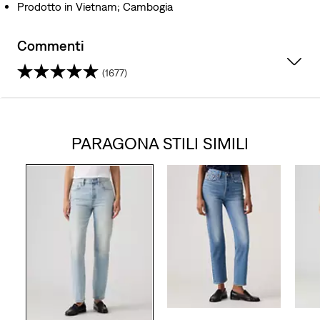
Prodotto in Vietnam; Cambogia
Commenti
(1677)
4.1
su
PARAGONA STILI SIMILI
5
stelle.
1677
recensioni