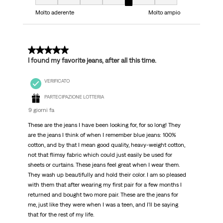
Taglio, 5 su 7, dove 1 è uguale a Molto aderente e 7 è uguale a Molto ampi
Molto aderente
Molto ampio
5 su 5 stelle.
I found my favorite jeans, after all this time.
VERIFICATO
PARTECIPAZIONE LOTTERIA
9 giorni fa
These are the jeans I have been looking for, for so long! They
are the jeans I think of when I remember blue jeans: 100%
cotton, and by that I mean good quality, heavy-weight cotton,
not that flimsy fabric which could just easily be used for
sheets or curtains. These jeans feel great when I wear them.
They wash up beautifully and hold their color. I am so pleased
with them that after wearing my first pair for a few months I
returned and bought two more pair. These are the jeans for
me, just like they were when I was a teen, and I'll be saying
that for the rest of my life.