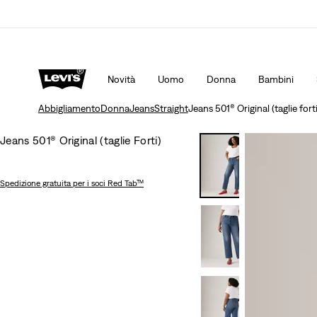
Saldi: fino al 50% + 10% di sconto extra*
Dettagl
Novità
Uomo
Donna
Bambini
Abbigliamento
Donna
Jeans
Straight
Jeans 501® Original (taglie forti
Jeans 501® Original (taglie Forti)
Spedizione gratuita
per i soci Red Tab™