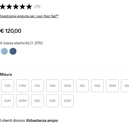
(71)
Spedizione gratuita
per i soci Red Tab™
Sale
€ 120,00
price
is
A bassa elasticità (1-20%)
Misura
14S
14M
14L
16S
16M
16L
18S
18M
18
20S
20M
20L
22S
22M
I clienti dicono
Abbastanza ampio