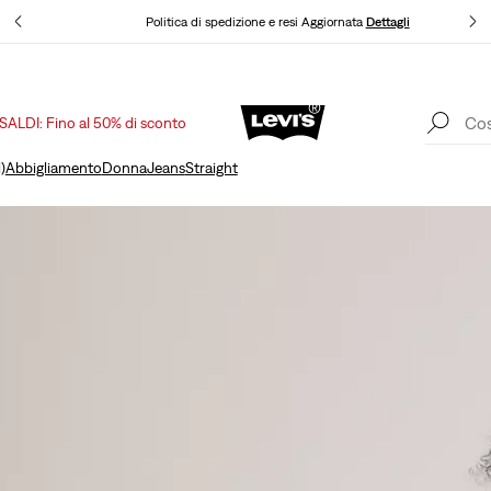
i
Politica di spedizione e resi Aggiornata
Dettagli
SALDI: Fino al 50% di sconto
Saldi: fino al 50% + 10% di sconto extra*
Dettagli
)
Abbigliamento
Donna
Jeans
Straight