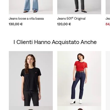
Jeans loose a vita bassa
Jeans 501® Original
Je
Sal
130,00 €
120,00 €
84
Pri
is
I Clienti Hanno Acquistato Anche
Skip Carousel