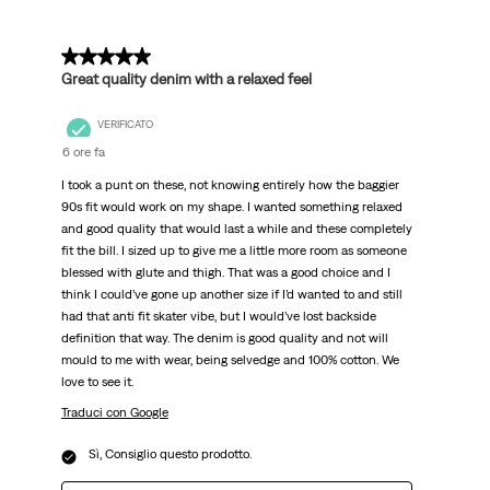
recensioni.
5 su 5 stelle.
Great quality denim with a relaxed feel
VERIFICATO
6 ore fa
I took a punt on these, not knowing entirely how the baggier
90s fit would work on my shape. I wanted something relaxed
and good quality that would last a while and these completely
fit the bill. I sized up to give me a little more room as someone
blessed with glute and thigh. That was a good choice and I
think I could’ve gone up another size if I’d wanted to and still
had that anti fit skater vibe, but I would’ve lost backside
definition that way. The denim is good quality and not will
mould to me with wear, being selvedge and 100% cotton. We
love to see it.
Traduci con Google
Sì, Consiglio questo prodotto.