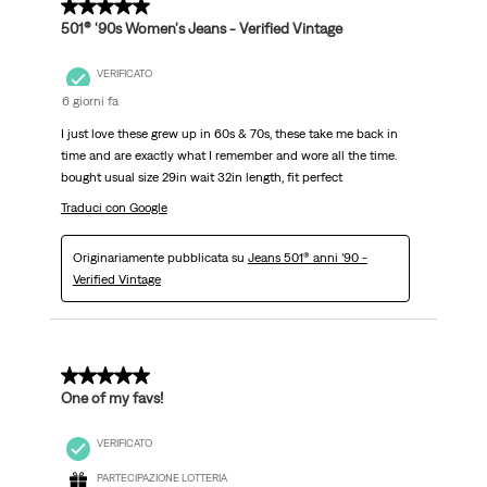
5 su 5 stelle.
501® '90s Women's Jeans - Verified Vintage
VERIFICATO
6 giorni fa
I just love these grew up in 60s & 70s, these take me back in
time and are exactly what I remember and wore all the time.
bought usual size 29in wait 32in length, fit perfect
Traduci con Google
Originariamente pubblicata su
Jeans 501® anni ’90 -
Verified Vintage
5 su 5 stelle.
One of my favs!
VERIFICATO
PARTECIPAZIONE LOTTERIA