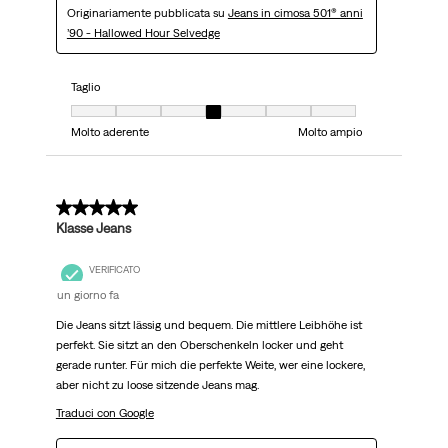
Originariamente pubblicata su
Jeans in cimosa 501® anni
’90 - Hallowed Hour Selvedge
Taglio
Taglio, 4 su 7, dove 1 è uguale a Molto aderente e 7 è uguale a Molto ampi
Molto aderente
Molto ampio
5 su 5 stelle.
Klasse Jeans
VERIFICATO
un giorno fa
Die Jeans sitzt lässig und bequem. Die mittlere Leibhöhe ist
perfekt. Sie sitzt an den Oberschenkeln locker und geht
gerade runter. Für mich die perfekte Weite, wer eine lockere,
aber nicht zu loose sitzende Jeans mag.
Traduci con Google