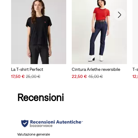
La T-shirt Perfect
Cintura Arlethe reversibile
T-s
Sale
Original
Sale
Original
Sal
17,50 €
25,00 €
22,50 €
45,00 €
12
Price
Price
Price
Price
Pri
is
was
is
was
is
Recensioni
Valutazione generale