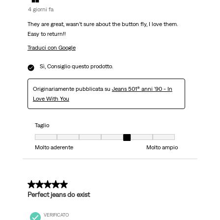
4 giorni fa
They are great, wasn’t sure about the button fly, I love them.
Easy to return!!
Traduci con Google
Sì, Consiglio questo prodotto.
Originariamente pubblicata su
Jeans 501® anni ’90 - In
Love With You
Taglio
Taglio, 5 su 7, dove 1 è uguale a Molto aderente e 7 è uguale a Molto ampi
Molto aderente
Molto ampio
5 su 5 stelle.
Perfect jeans do exist
VERIFICATO