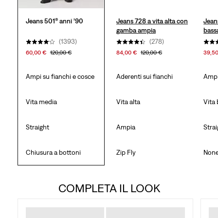
Jeans 501® anni ’90
Jeans 728 a vita alta con
Jean
gamba ampia
bass
(1393)
(278)
60,00 €
120,00 €
84,00 €
120,00 €
39,5
Ampi su fianchi e cosce
Aderenti sui fianchi
Ampi
Vita media
Vita alta
Vita
Straight
Ampia
Stra
Chiusura a bottoni
Zip Fly
Non
COMPLETA IL LOOK