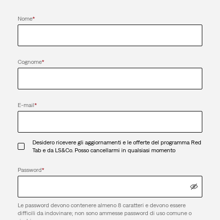
Nome
*
Cognome
*
E-mail
*
Desidero ricevere gli aggiornamenti e le offerte del programma Red
Tab e da LS&Co. Posso cancellarmi in qualsiasi momento
Password
*
Le password devono contenere almeno 8 caratteri e devono essere
difficili da indovinare; non sono ammesse password di uso comune o