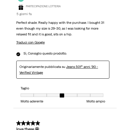
PARTECIPAZIONE LOTTERIA
5 giorni fa
Perfect shade. Really happy with the purchase. I bought 31
even though my size is 29-30, as I was looking for more
relaxed fit and it is good, sits on a hip.
Traduci con Google
Sì, Consiglio questo prodotto.
Originariamente pubblicata su
Jeans 501® anni ’90 -
Verified Vintage
Taglio
Taglio, 4 su 7, dove 1 è uguale a Molto aderente e 7 è uguale a Molto ampi
Molto aderente
Molto ampio
5 su 5 stelle.
love these 🤩