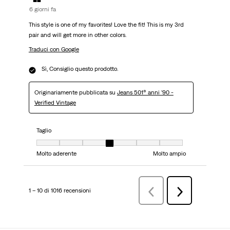
6 giorni fa
This style is one of my favorites! Love the fit! This is my 3rd
pair and will get more in other colors.
Traduci con Google
Sì, Consiglio questo prodotto.
Originariamente pubblicata su
Jeans 501® anni ’90 -
Verified Vintage
Taglio
Taglio, 4 su 7, dove 1 è uguale a Molto aderente e 7 è uguale a Molto ampi
Molto aderente
Molto ampio
1 – 10 di 1016 recensioni
Precedenterecensioni
Successiva
recensioni