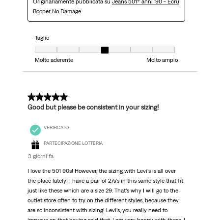
Originariamente pubblicata su
Jeans 501® anni ’90 - Ecru
Booper No Damage
Taglio
Taglio, 4 su 7, dove 1 è uguale a Molto aderente e 7 è uguale a Molto ampi
Molto aderente
Molto ampio
5 su 5 stelle.
Good but please be consistent in your sizing!
VERIFICATO
PARTECIPAZIONE LOTTERIA
3 giorni fa
I love the 501 90s! However, the sizing with Levi’s is all over
the place lately! I have a pair of 27s’s in this same style that fit
just like these which are a size 29. That’s why I will go to the
outlet store often to try on the different styles, because they
are so inconsistent with sizing! Levi’s, you really need to