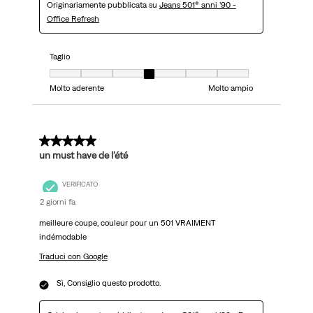
Originariamente pubblicata su
Jeans 501® anni ’90 -
Office Refresh
Taglio
Taglio, 4 su 7, dove 1 è uguale a Molto aderente e 7 è uguale a Molto ampi
Molto aderente
Molto ampio
5 su 5 stelle.
un must have de l'été
VERIFICATO
2 giorni fa
meilleure coupe, couleur pour un 501 VRAIMENT
indémodable
Traduci con Google
Sì, Consiglio questo prodotto.