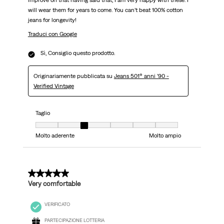
improve on that having said that, I am very happy with these. I
will wear them for years to come. You can’t beat 100% cotton
jeans for longevity!
Traduci con Google
Sì, Consiglio questo prodotto.
Originariamente pubblicata su
Jeans 501® anni ’90 -
Verified Vintage
Taglio
Taglio, 3 su 7, dove 1 è uguale a Molto aderente e 7 è uguale a Molto ampi
Molto aderente
Molto ampio
5 su 5 stelle.
Very comfortable
VERIFICATO
PARTECIPAZIONE LOTTERIA