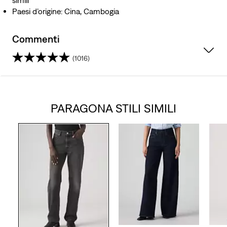
simili
Paesi d’origine: Cina, Cambogia
Commenti
(1016)
4.2
su
PARAGONA STILI SIMILI
5
stelle.
1016
recensioni