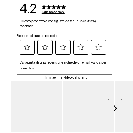
4.2
1016 recensioni
Questo prodotto è consigliato da 577 di 675 (85%)
recensori
Recensisci questo prodotto
Selezionare
Selezionare
Selezionare
Selezionare
Selezionare
L'aggiunta di una recensione richiede un'email valida per
per
per
per
per
per
la verifica
valutare
valutare
valutare
valutare
valutare
l'articolo
l'articolo
l'articolo
l'articolo
l'articolo
Immagini e video dei clienti
con
con
con
con
con
una
2
3
4
5
1
stelle.
stelle.
stelle.
stelle.
stella.
Questa
Questa
Questa
Questa
Avanti
Questa
azione
azione
azione
azione
azione
aprirà
aprirà
aprirà
aprirà
aprirà
il
il
il
il
il
modulo
modulo
modulo
modulo