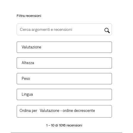
modulo
di
di
di
di
di
invio.
invio.
invio.
invio.
invio.
Filtra recensioni
Cerca argomenti e ricerca delle recensioni
Valutazione
Altezza
Peso
Lingua
1
Ordina per
Valutazione - ordine decrescente
a
10
1 – 10 di 1016 recensioni
di
1016