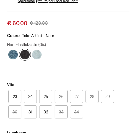
Spedizione gratuita
per i soci Red Tab™
Sale
€ 60,00
Original
€ 120,00
price
Price
is
Was
Colore:
Take A Hint - Nero
Non Elasticizzato (0%)
Vita
23
24
25
26
27
28
29
30
31
32
33
34
Lunghezza