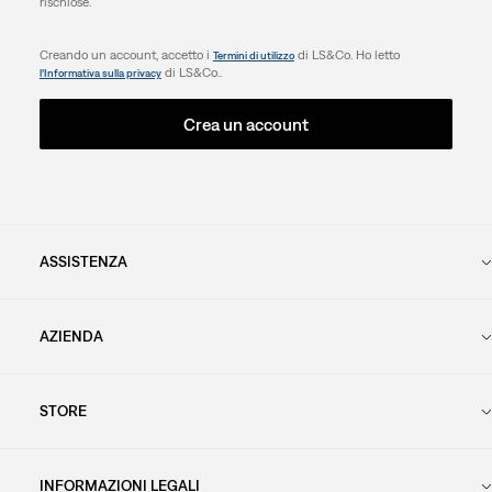
rischiose.
Creando un account, accetto i
di LS&Co. Ho letto
Termini di utilizzo
di LS&Co..
l’Informativa sulla privacy
Crea un account
ASSISTENZA
AZIENDA
STORE
INFORMAZIONI LEGALI