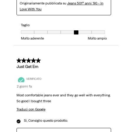
Originariamente pubblicata su
Jeans 501® anni ’90 - In
Love With You
Taglio
Taglio, 5 su 7, dove 1 è uguale a Molto aderente e 7 è uguale a Molto ampi
Molto aderente
Molto ampio
5 su 5 stelle.
Just Get Em
VERIFICATO
2 giorni fa
Most comfortable jeans ever and they go well with everything.
So good I bought three
Traduci con Google
Sì, Consiglio questo prodotto.