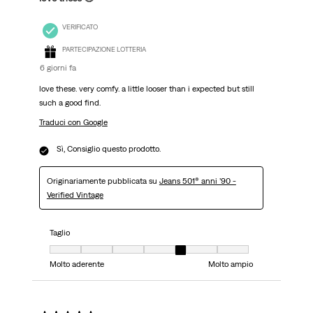
VERIFICATO
PARTECIPAZIONE LOTTERIA
6 giorni fa
love these. very comfy. a little looser than i expected but still
such a good find.
Traduci con Google
Sì, Consiglio questo prodotto.
Originariamente pubblicata su
Jeans 501® anni ’90 -
Verified Vintage
Taglio
Taglio, 5 su 7, dove 1 è uguale a Molto aderente e 7 è uguale a Molto ampi
Molto aderente
Molto ampio