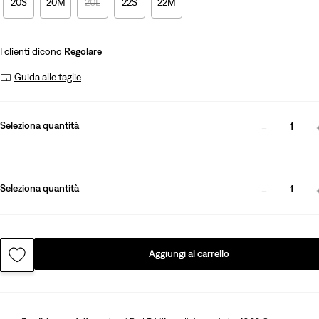
20S
20M
20L
22S
22M
I clienti dicono
Regolare
Guida alle taglie
Seleziona quantità
1
Seleziona quantità
1
Aggiungi al carrello