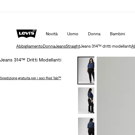
i Aggiornata
Dettagli
Unidays: Gli studenti ottengono il 20% di sco
Novità
Uomo
Donna
Bambini
Abbigliamento
Donna
Jeans
Straight
Jeans 314™ dritti modellanti
A
Jeans 314™ Dritti Modellanti
Spedizione gratuita
per i soci Red Tab™