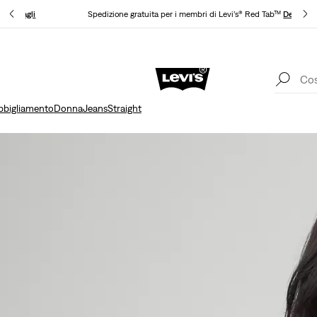
nto
Dettagli
Spedizione gratuita per i membri di Levi’s® Red Tab™
Dettagli
Politica di spedizione e resi Aggiornata
Dettagli
bbigliamento
Donna
Jeans
Straight