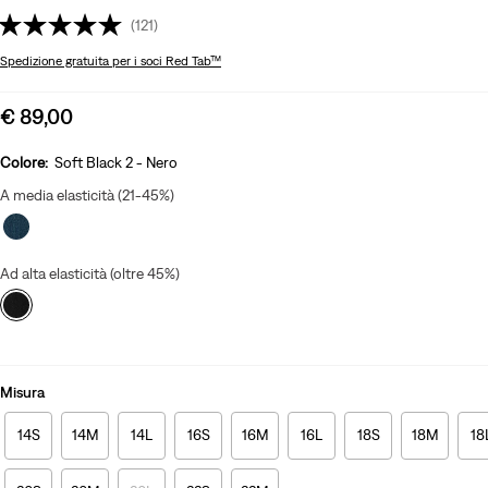
(121)
Spedizione gratuita
per i soci Red Tab™
Sale
€ 89,00
price
is
Colore:
Soft Black 2 - Nero
A media elasticità (21-45%)
Ad alta elasticità (oltre 45%)
Misura
14S
14M
14L
16S
16M
16L
18S
18M
18