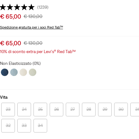
(1239)
Sale
€ 65,00
Original
€ 130,00
price
Price
Spedizione gratuita
per i soci Red Tab™
is
Was
Sale
€ 65,00
Original
€ 130,00
price
Price
10% di sconto extra per Levi's® Red Tab™
is
Was
Non Elasticizzato (0%)
Vita
23
24
25
26
27
28
29
30
3
32
33
34