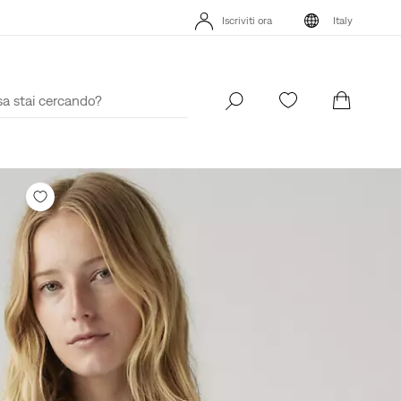
Spedizione gratuita per i membri di Levi’s® Red Tab™
Dettagli
App Lev
Iscriviti ora
Italy
Unidays: Gli studenti ottengono il 20% di sconto
Dettagli
Spedizione gra
Iscriviti ora
Italy