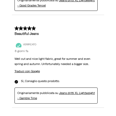
Originariamente pubblicata su
Jeans dritti XL Lightweight
- Good Grades Tencel
5 su 5 stelle.
Beautiful Jeans
VERIFICATO
8 giorni fa
Well cut and nice light fabric, great for summer and even
spring and autumn. Unfortunately needed a bigger size..
Traduci con Google
Sì, Consiglio questo prodotto.
Originariamente pubblicata su
Jeans dritti XL Lightweight
- Gamble Time