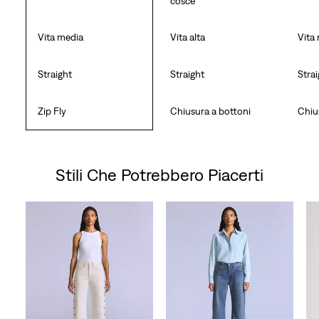
cosce
Vita media
Vita alta
Vita
Straight
Straight
Stra
Zip Fly
Chiusura a bottoni
Chiu
Stili Che Potrebbero Piacerti
Skip Carousel