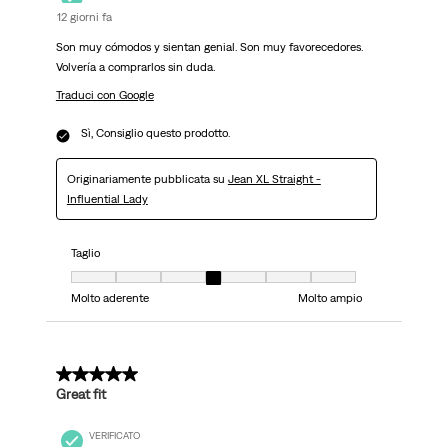
12 giorni fa
Son muy cómodos y sientan genial. Son muy favorecedores.
Volvería a comprarlos sin duda.
Traduci con Google
Sì, Consiglio questo prodotto.
Originariamente pubblicata su
Jean XL Straight -
Influential Lady
Taglio
Taglio, 4 su 7, dove 1 è uguale a Molto aderente e 7 è uguale a Molto ampi
Molto aderente
Molto ampio
5 su 5 stelle.
Great fit
VERIFICATO