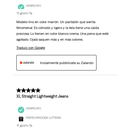
VERIFICATO
11 giorni fa
Modelo lino en color marrón. Un pantalón que sienta
fenomenal. Es cómodo y ligero y la tela tiene una caída
preciosa. Lo tienen en color blanco crema. Una pena que esté
agotado. Ojalá saquen más y en más colores.
Traduci con Google
Inizialmente pubblicata su Zalando
5 su 5 stelle.
XL Straight Lightweight Jeans
VERIFICATO
PARTECIPAZIONE LOTTERIA
11 giorni fa