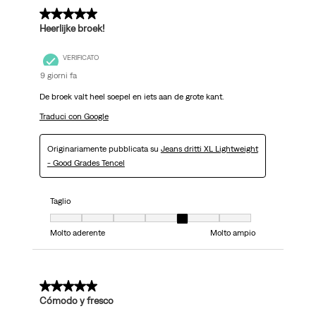
5 su 5 stelle.
Heerlijke broek!
VERIFICATO
9 giorni fa
De broek valt heel soepel en iets aan de grote kant.
Traduci con Google
Originariamente pubblicata su
Jeans dritti XL Lightweight
- Good Grades Tencel
Taglio
Taglio, 5 su 7, dove 1 è uguale a Molto aderente e 7 è uguale a Molto ampi
Molto aderente
Molto ampio
5 su 5 stelle.
Cómodo y fresco