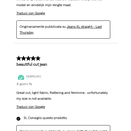
model en eindelijk mijn lengte maat.
Traduci con Google
Originariamente pubblicata su
Jeans XL straight - Last
Thursday
5 su 5 stelle.
beautiful cut jean
VERIFICATO
8 giorni fa
Great cut, light fabric, flattering and feminine... unfortunately
my size is not available..
Traduci con Google
Sì, Consiglio questo prodotto.