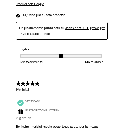
Traduci con Google
Sì, Consiglio questo prodotto.
Originariamente pubblicata su
Jeans dritti XL Lightweight
- Good Grades Tencel
Taglio
Taglio, 4 su 7, dove 1 è uguale a Molto aderente e 7 è uguale a Molto ampi
Molto aderente
Molto ampio
5 su 5 stelle.
Perfetti
VERIFICATO
PARTECIPAZIONE LOTTERIA
3 giorni fa
Bellissimi morbidi media pesantezza adatti per la mezza