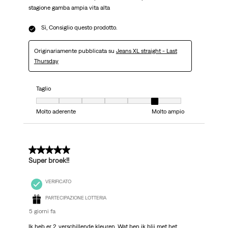
stagione gamba ampia vita alta
Sì, Consiglio questo prodotto.
Originariamente pubblicata su
Jeans XL straight - Last
Thursday
Taglio
Taglio, 6 su 7, dove 1 è uguale a Molto aderente e 7 è uguale a Molto ampi
Molto aderente
Molto ampio
5 su 5 stelle.
Super broek!!
VERIFICATO
PARTECIPAZIONE LOTTERIA
5 giorni fa
Ik heb er 2, verschillende kleuren. Wat ben ik blij met het