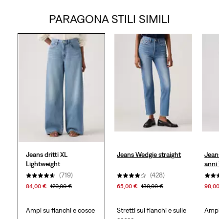
PARAGONA STILI SIMILI
5
stelle.
800
recensioni
Jeans dritti XL
Jeans Wedgie straight
Jean
Lightweight
anni
(719)
(428)
84,00 €
120,00 €
65,00 €
130,00 €
98,0
Ampi su fianchi e cosce
Stretti sui fianchi e sulle
Ampi