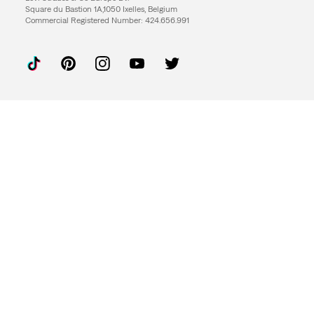
Square du Bastion 1A,1050 Ixelles, Belgium
Commercial Registered Number: 424.656.991