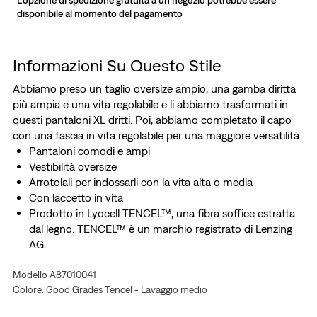
L'opzione di spedizione gratuita a un negozio potrebbe essere
disponibile al momento del pagamento
Informazioni Su Questo Stile
Abbiamo preso un taglio oversize ampio, una gamba diritta
più ampia e una vita regolabile e li abbiamo trasformati in
questi pantaloni XL dritti. Poi, abbiamo completato il capo
con una fascia in vita regolabile per una maggiore versatilità.
Pantaloni comodi e ampi
Vestibilità oversize
Arrotolali per indossarli con la vita alta o media
Con laccetto in vita
Prodotto in Lyocell TENCEL™, una fibra soffice estratta
dal legno. TENCEL™ è un marchio registrato di Lenzing
AG.
Per un’adeguata vestibilità, consigliamo una taglia in più
Modello A87010041
in lunghezza
Colore: Good Grades Tencel - Lavaggio medio