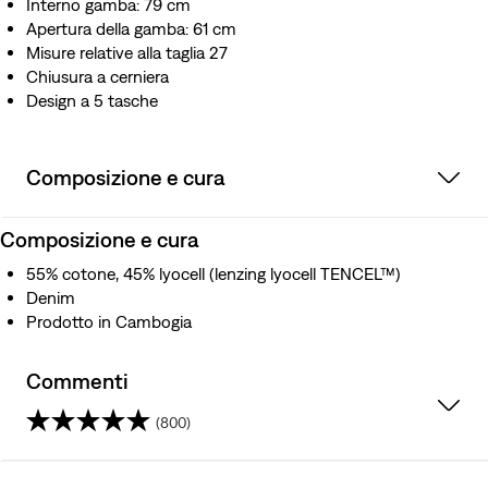
Interno gamba: 79 cm
Apertura della gamba: 61 cm
Misure relative alla taglia 27
Chiusura a cerniera
Design a 5 tasche
Composizione e cura
Composizione e cura
55% cotone, 45% lyocell (lenzing lyocell TENCEL™)
Denim
Prodotto in Cambogia
Commenti
(800)
4.6
su