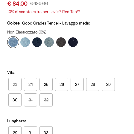
Sale
€ 84,00
Original
€ 120,00
price
Price
10% di sconto extra per Levi's® Red Tab™
is
Was
Colore:
Good Grades Tencel - Lavaggio medio
Non Elasticizzato (0%)
Vita
23
24
25
26
27
28
29
30
31
32
Lunghezza
29
31
33