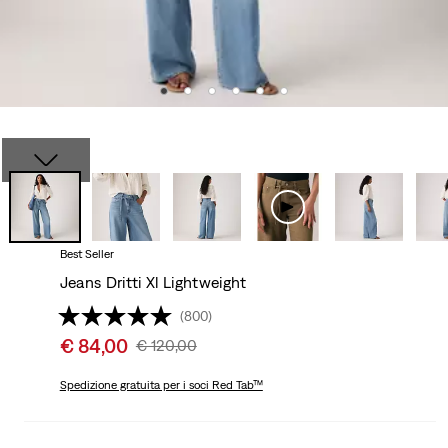
Best Seller
Jeans Dritti Xl Lightweight
(800)
Sale
€ 84,00
Original
€ 120,00
price
Price
is
Spedizione gratuita
per i soci Red Tab™
Was