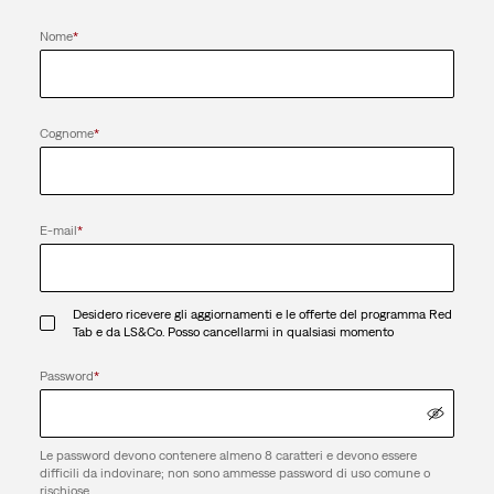
Nome
*
Cognome
*
E-mail
*
Desidero ricevere gli aggiornamenti e le offerte del programma Red
Tab e da LS&Co. Posso cancellarmi in qualsiasi momento
Password
*
Le password devono contenere almeno 8 caratteri e devono essere
difficili da indovinare; non sono ammesse password di uso comune o
rischiose.