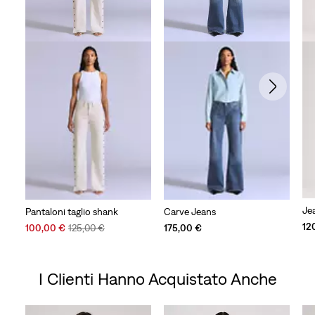
Je
Pantaloni taglio shank
Carve Jeans
12
Sale
Original
100,00 €
125,00 €
175,00 €
Price
Price
is
was
I Clienti Hanno Acquistato Anche
Skip Carousel