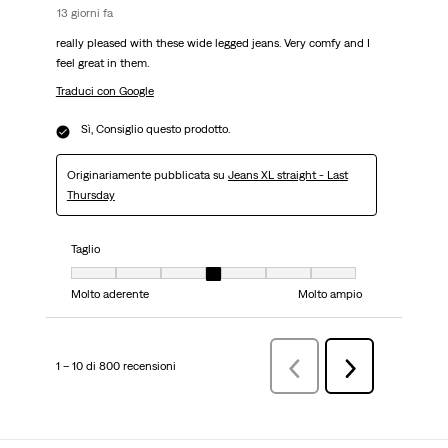
13 giorni fa
really pleased with these wide legged jeans. Very comfy and I
feel great in them.
Traduci con Google
Sì, Consiglio questo prodotto.
Originariamente pubblicata su
Jeans XL straight - Last
Thursday
Taglio
Taglio, 4 su 7, dove 1 è uguale a Molto aderente e 7 è uguale a Molto ampi
Molto aderente
Molto ampio
1 – 10 di 800 recensioni
Precedenterecensioni
Successiva
recensioni