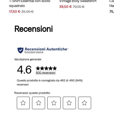
T-Shirt Essential con scollo
Vintage Boxy Sweatshirt
Ca
squadrato
Ha
Sale
Original
39,50 €
79,00 €
Sale
Original
Price
Price
17,50 €
35,00 €
75
Price
Price
is
was
is
was
Recensioni
Valutazione generale
4.6
800 recensioni
Questo prodotto è consigliato da 462 di 493 (94%)
recensori
Recensisci questo prodotto
Selezionare
Selezionare
Selezionare
Selezionare
Selezionare