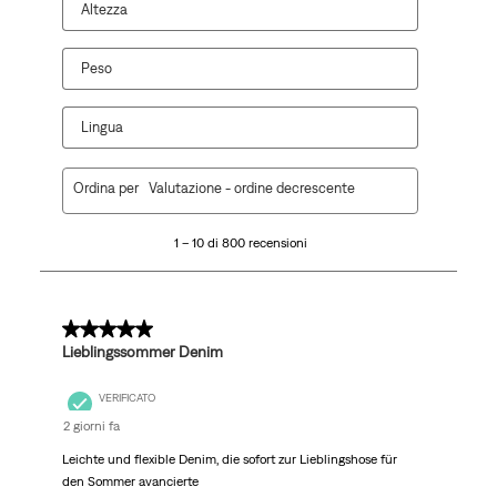
Altezza
Peso
Lingua
1
Ordina per
Valutazione - ordine decrescente
a
10
1 – 10 di 800 recensioni
di
800
recensioni.
5 su 5 stelle.
Lieblingssommer Denim
VERIFICATO
2 giorni fa
Leichte und flexible Denim, die sofort zur Lieblingshose für
den Sommer avancierte