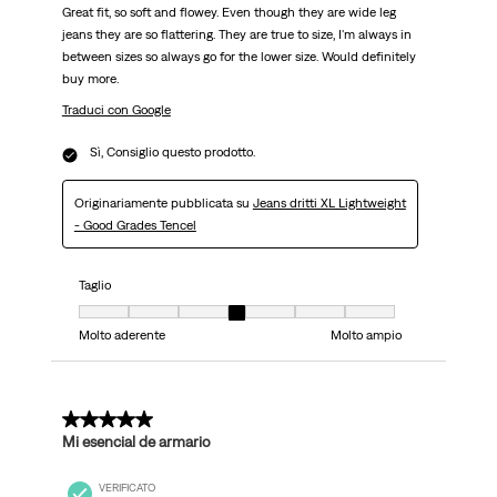
Great fit, so soft and flowey. Even though they are wide leg
jeans they are so flattering. They are true to size, I'm always in
between sizes so always go for the lower size. Would definitely
buy more.
Traduci con Google
Sì, Consiglio questo prodotto.
Originariamente pubblicata su
Jeans dritti XL Lightweight
- Good Grades Tencel
Taglio
Taglio, 4 su 7, dove 1 è uguale a Molto aderente e 7 è uguale a Molto ampi
Molto aderente
Molto ampio
5 su 5 stelle.
Mi esencial de armario
VERIFICATO