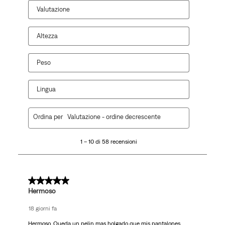
Valutazione
Altezza
Peso
Lingua
1
Ordina per
Valutazione - ordine decrescente
a
10
1 – 10 di 58 recensioni
di
58
recensioni.
5 su 5 stelle.
Hermoso
18 giorni fa
Hermoso. Queda un pelin mas holgado que mis pantalones