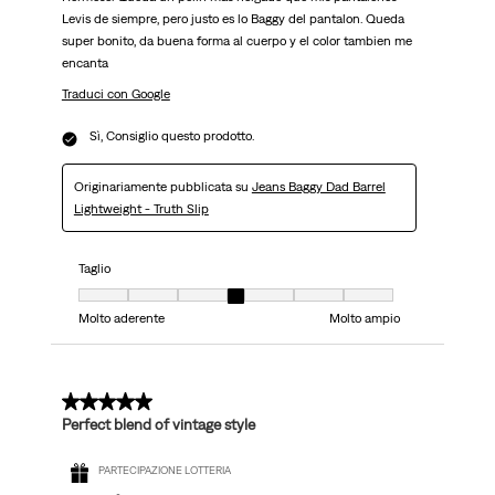
Levis de siempre, pero justo es lo Baggy del pantalon. Queda
super bonito, da buena forma al cuerpo y el color tambien me
encanta
Traduci con Google
Sì, Consiglio questo prodotto.
Originariamente pubblicata su
Jeans Baggy Dad Barrel
Lightweight - Truth Slip
Taglio
Taglio, 4 su 7, dove 1 è uguale a Molto aderente e 7 è uguale a Molto ampi
Molto aderente
Molto ampio
5 su 5 stelle.
Perfect blend of vintage style
PARTECIPAZIONE LOTTERIA