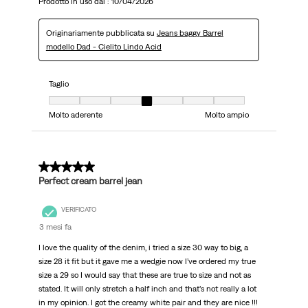
Prodotto in uso dal :
10/04/2026
Originariamente pubblicata su
Jeans baggy Barrel
modello Dad - Cielito Lindo Acid
Taglio
Taglio, 4 su 7, dove 1 è uguale a Molto aderente e 7 è uguale a Molto ampi
Molto aderente
Molto ampio
5 su 5 stelle.
Perfect cream barrel jean
VERIFICATO
3 mesi fa
I love the quality of the denim, i tried a size 30 way to big, a
size 28 it fit but it gave me a wedgie now I’ve ordered my true
size a 29 so I would say that these are true to size and not as
stated. It will only stretch a half inch and that’s not really a lot
in my opinion. I got the creamy white pair and they are nice !!!