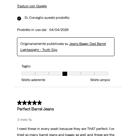
Traduci con Google
Sì, Consiglio questo prodotto.
Prodotto in uso dal :
04/04/2026
Originariamente pubblicata su
Jeans Baggy Dad Barrel
Lightweight - Truth Slip
Taglio
Taglio, 4 su 7, dove 1 è uguale a Molto aderente e 7 è uguale a Molto ampi
Molto aderente
Molto ampio
5 su 5 stelle.
Perfect Barrel Jeans
3 mesi fa
I need these in every wash because they are THAT perfect. I've
tried so many barrel jeans and baggy as well and these are the