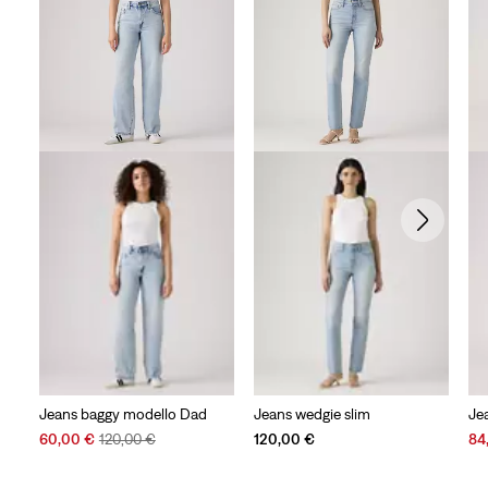
Jeans baggy modello Dad
Jeans wedgie slim
Je
Sale
Original
Sal
60,00 €
120,00 €
120,00 €
84
Price
Price
Pri
is
was
is