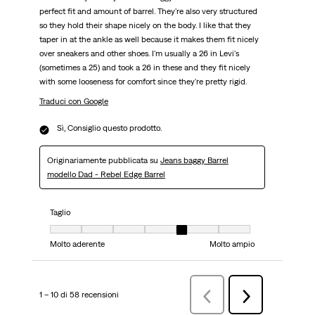
perfect fit and amount of barrel. They're also very structured
so they hold their shape nicely on the body. I like that they
taper in at the ankle as well because it makes them fit nicely
over sneakers and other shoes. I'm usually a 26 in Levi's
(sometimes a 25) and took a 26 in these and they fit nicely
with some looseness for comfort since they're pretty rigid.
Traduci con Google
Sì, Consiglio questo prodotto.
Originariamente pubblicata su
Jeans baggy Barrel
modello Dad - Rebel Edge Barrel
Taglio
Taglio, 5 su 7, dove 1 è uguale a Molto aderente e 7 è uguale a Molto ampi
Molto aderente
Molto ampio
1 – 10 di 58 recensioni
Precedenterecensioni
Successiva
recensioni