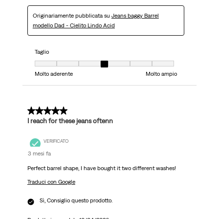
Originariamente pubblicata su
Jeans baggy Barrel
modello Dad - Cielito Lindo Acid
Taglio
Taglio, 4 su 7, dove 1 è uguale a Molto aderente e 7 è uguale a Molto ampi
Molto aderente
Molto ampio
5 su 5 stelle.
I reach for these jeans oftenn
VERIFICATO
3 mesi fa
Perfect barrel shape, I have bought it two different washes!
Traduci con Google
Sì, Consiglio questo prodotto.