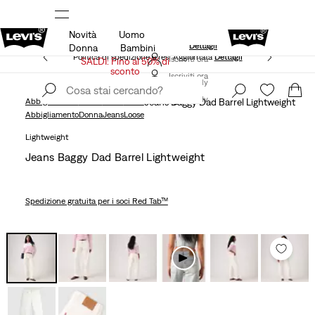
Novità
Uomo
Unidays: Gli studenti ottengono il 20% di sconto
Dettagli
Donna
Bambini
Politica di spedizione e resi Aggiornata
Dettagli
Iscriviti ora
SALDI: Fino al 50% di
sconto
Iscriviti ora
Italy
Italy
Abbigliamento
Donna
Jeans
Loose
Jeans Baggy Dad Barrel Lightweight
Abbigliamento
Donna
Jeans
Loose
Lightweight
Jeans Baggy Dad Barrel Lightweight
Spedizione gratuita
per i soci Red Tab™