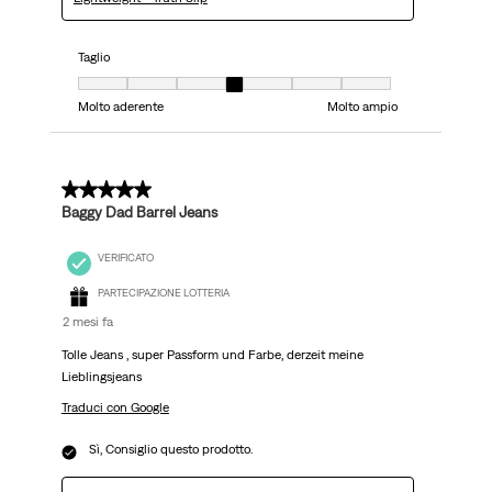
Taglio
Taglio, 4 su 7, dove 1 è uguale a Molto aderente e 7 è uguale a Molto ampi
Molto aderente
Molto ampio
5 su 5 stelle.
Baggy Dad Barrel Jeans
VERIFICATO
PARTECIPAZIONE LOTTERIA
2 mesi fa
Tolle Jeans , super Passform und Farbe, derzeit meine
Lieblingsjeans
Traduci con Google
Sì, Consiglio questo prodotto.