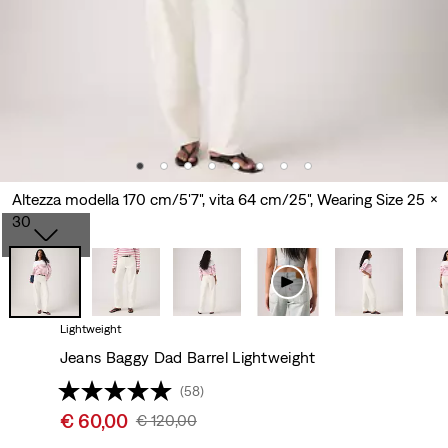
Altezza modella 170 cm/5'7", vita 64 cm/25", Wearing Size 25 x
30
Lightweight
Jeans Baggy Dad Barrel Lightweight
(58)
Sale
€ 60,00
Original
€ 120,00
price
Price