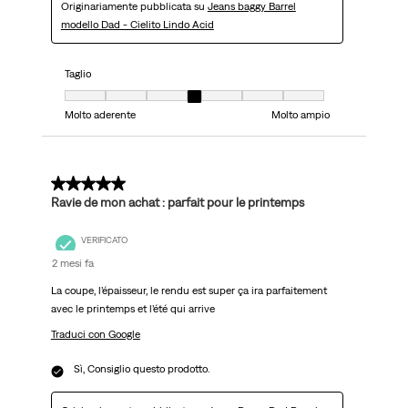
Originariamente pubblicata su
Jeans baggy Barrel
modello Dad - Cielito Lindo Acid
Taglio
Taglio, 4 su 7, dove 1 è uguale a Molto aderente e 7 è uguale a Molto ampi
Molto aderente
Molto ampio
5 su 5 stelle.
Ravie de mon achat : parfait pour le printemps
VERIFICATO
2 mesi fa
La coupe, l’épaisseur, le rendu est super ça ira parfaitement
avec le printemps et l’été qui arrive
Traduci con Google
Sì, Consiglio questo prodotto.