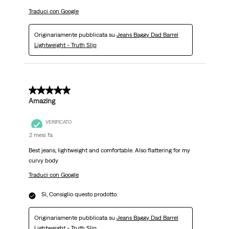
Traduci con Google
Originariamente pubblicata su
Jeans Baggy Dad Barrel
Lightweight - Truth Slip
5 su 5 stelle.
Amazing
VERIFICATO
2 mesi fa
Best jeans, lightweight and comfortable. Also flattering for my
curvy body
Traduci con Google
Sì, Consiglio questo prodotto.
Originariamente pubblicata su
Jeans Baggy Dad Barrel
Lightweight - Truth Slip