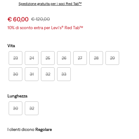
is
Spedizione gratuita
per i soci Red Tab™
Was
Sale
€ 60,00
Original
€ 120,00
price
Price
10% di sconto extra per Levi's® Red Tab™
is
Was
Vita
23
24
25
26
27
28
29
30
31
32
33
Lunghezza
30
32
I clienti dicono
Regolare