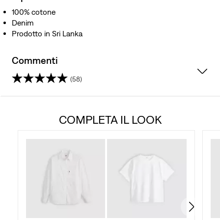
100% cotone
Denim
Prodotto in Sri Lanka
Commenti
(58)
4.7
su
COMPLETA IL LOOK
5
stelle.
58
recensioni