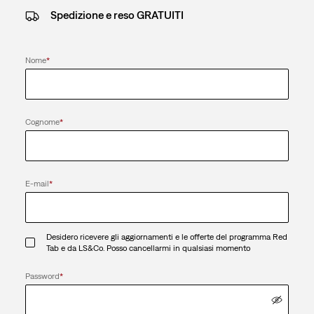
Spedizione e reso GRATUITI
Nome
*
Cognome
*
E-mail
*
Desidero ricevere gli aggiornamenti e le offerte del programma Red
Tab e da LS&Co. Posso cancellarmi in qualsiasi momento
Password
*