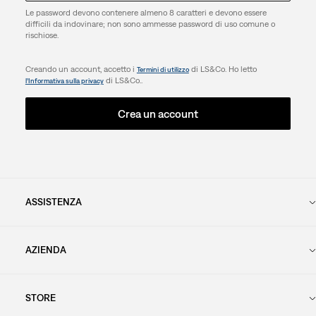
Le password devono contenere almeno 8 caratteri e devono essere
difficili da indovinare; non sono ammesse password di uso comune o
rischiose.
Creando un account, accetto i
di LS&Co. Ho letto
Termini di utilizzo
di LS&Co..
l’Informativa sulla privacy
Crea un account
ASSISTENZA
AZIENDA
STORE