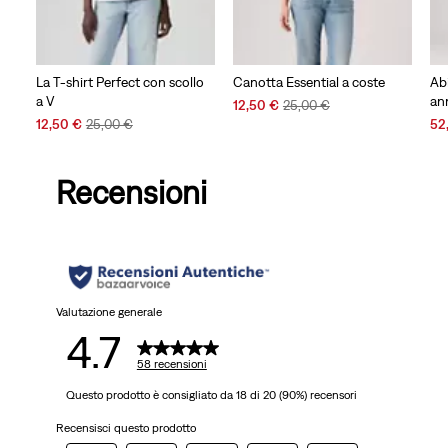
La T-shirt Perfect con scollo
Canotta Essential a coste
Ab
a V
an
Sale
Original
12,50 €
25,00 €
Sale
Original
Price
Price
Sal
12,50 €
25,00 €
52
Price
Price
is
was
Pri
is
was
is
Recensioni
Valutazione generale
4.7
58 recensioni
Questo prodotto è consigliato da 18 di 20 (90%) recensori
Recensisci questo prodotto