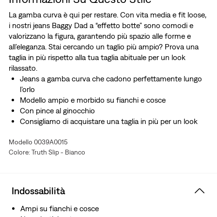
La gamba curva è qui per restare. Con vita media e fit loose,
i nostri jeans Baggy Dad a “effetto botte” sono comodi e
valorizzano la figura, garantendo più spazio alle forme e
all’eleganza. Stai cercando un taglio più ampio? Prova una
taglia in più rispetto alla tua taglia abituale per un look
rilassato.
Jeans a gamba curva che cadono perfettamente lungo
l’orlo
Modello ampio e morbido su fianchi e cosce
Con pince al ginocchio
Consigliamo di acquistare una taglia in più per un look
loose
Modello 0039A0015
Abbiamo realizzato questo capo in morbido cotone
Colore: Truth Slip - Bianco
100% con un taglio drappeggiato comodo.
Indossabilità
Ampi su fianchi e cosce