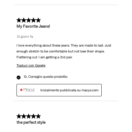
5 su 5 stelle.
My Favorite Jeans!
12 giorni fa
I love everything about these jeans. They are made to last. Just
enough stretch to be comfortable but not lose their shape.
Flattering cut. I am getting a 3rd pair.
Traduci con Google
Sì, Consiglio questo prodotto.
Inizialmente pubblicata su macys.com
5 su 5 stelle.
the perfect style