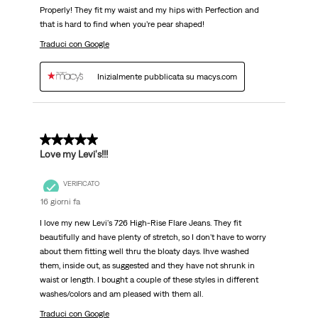
Properly! They fit my waist and my hips with Perfection and
that is hard to find when you’re pear shaped!
Traduci con Google
Inizialmente pubblicata su macys.com
5 su 5 stelle.
Love my Levi's!!!
VERIFICATO
16 giorni fa
I love my new Levi's 726 High-Rise Flare Jeans. They fit
beautifully and have plenty of stretch, so I don't have to worry
about them fitting well thru the bloaty days. Ihve washed
them, inside out, as suggested and they have not shrunk in
waist or length. I bought a couple of these styles in different
washes/colors and am pleased with them all.
Traduci con Google