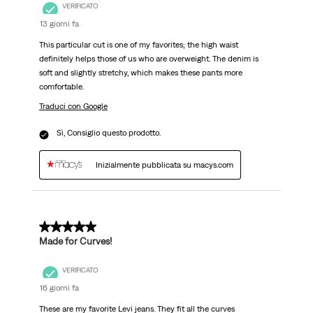
VERIFICATO
13 giorni fa
This particular cut is one of my favorites; the high waist
definitely helps those of us who are overweight. The denim is
soft and slightly stretchy, which makes these pants more
comfortable.
Traduci con Google
Sì, Consiglio questo prodotto.
Inizialmente pubblicata su macys.com
5 su 5 stelle.
Made for Curves!
VERIFICATO
16 giorni fa
These are my favorite Levi jeans. They fit all the curves