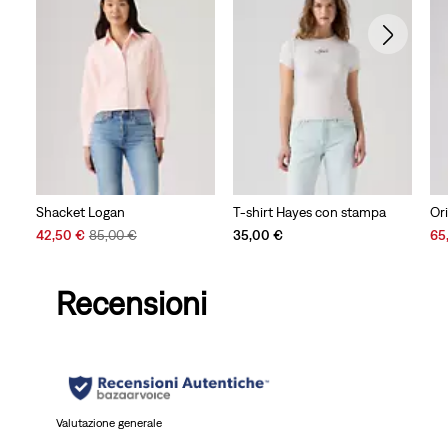
Shacket Logan
T-shirt Hayes con stampa
Ori
Sale
Original
Sal
42,50 €
85,00 €
35,00 €
65
Price
Price
Pri
is
was
is
Recensioni
Valutazione generale