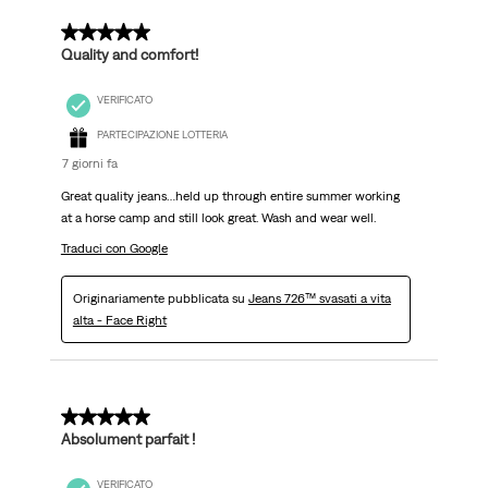
5 su 5 stelle.
Quality and comfort!
VERIFICATO
PARTECIPAZIONE LOTTERIA
7 giorni fa
Great quality jeans…held up through entire summer working
at a horse camp and still look great. Wash and wear well.
Traduci con Google
Originariamente pubblicata su
Jeans 726™ svasati a vita
alta - Face Right
5 su 5 stelle.
Absolument parfait !
VERIFICATO