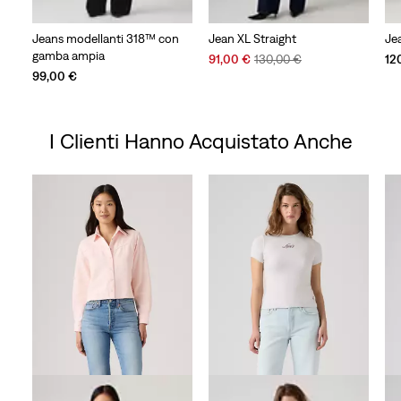
Jeans modellanti 318™ con
Jean XL Straight
Jea
gamba ampia
Sale
Original
91,00 €
130,00 €
12
Price
Price
99,00 €
is
was
I Clienti Hanno Acquistato Anche
Skip Carousel