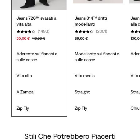
Jeans 726™ svasati a
Jeans 314™ dritti
Jean
vita alta
modellanti
alla 
(1493)
(2301)
55,00 €
110,00 €
89,00 €
130,0
Aderente sui fianchi e
Modellante sui fianchi e
Adere
sulle cosce
sulle cosce
Vita alta
Vita media
Vita 
A Zampa
Straight
Stra
Zip Fly
Zip Fly
Chiu
Stili Che Potrebbero Piacerti