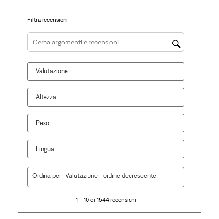
di
invio.
invio.
invio.
invio.
invio.
Filtra recensioni
Cerca argomenti e ricerca delle recensioni
Valutazione
Altezza
Peso
Lingua
1
Ordina per
Valutazione - ordine decrescente
a
10
1 – 10 di 1544 recensioni
di
1544