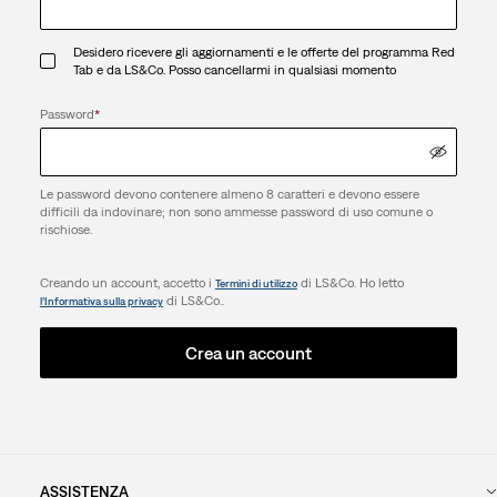
Desidero ricevere gli aggiornamenti e le offerte del programma Red
Tab e da LS&Co. Posso cancellarmi in qualsiasi momento
Password
*
Le password devono contenere almeno 8 caratteri e devono essere
difficili da indovinare; non sono ammesse password di uso comune o
rischiose.
Creando un account, accetto i
di LS&Co. Ho letto
Termini di utilizzo
di LS&Co..
l’Informativa sulla privacy
Crea un account
ASSISTENZA