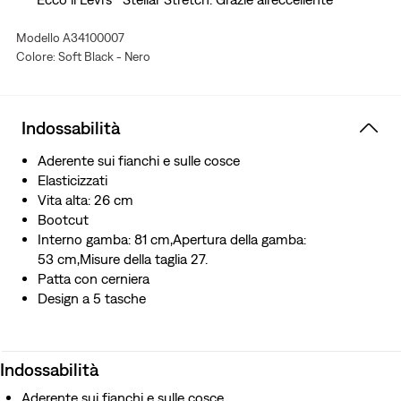
recupero della forma integrato\, sostengono le tue curve
Modello A34100007
e si muovono con te (senza afflosciarsi né cascare) a tuo
Colore: Soft Black - Nero
uso e consumo.
Indossabilità
Aderente sui fianchi e sulle cosce
Elasticizzati
Vita alta: 26 cm
Bootcut
Interno gamba: 81 cm,Apertura della gamba:
53 cm,Misure della taglia 27.
Patta con cerniera
Design a 5 tasche
Indossabilità
Aderente sui fianchi e sulle cosce