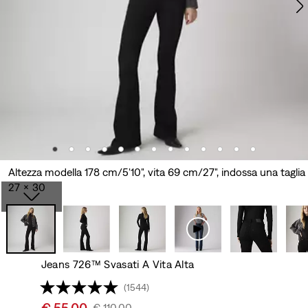
Altezza modella 178 cm/5'10", vita 69 cm/27", indossa una taglia
27 x 30
Jeans 726™ Svasati A Vita Alta
(1544)
Sale
€ 55,00
Original
€ 110,00