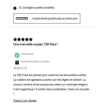
Sì, Consiglio questo prodotto.
Inizialmente pubblicata su kohls.com
5 su 5 stelle.
Une merveille ce jean 726 flare !
VERIFICATO
PARTECIPAZIONE LOTTERIA
18 giorni fa
Le 726 Flare est parfait pour sublimer les silhouettes sveltes.
La matière est agréable à porter car très légère et stretch. La
couleur sombre et les surpiqures créent un contraste élégant.
Il est magnifique ! A porter sans modération. C'est une réussite
!
Traduci con Google