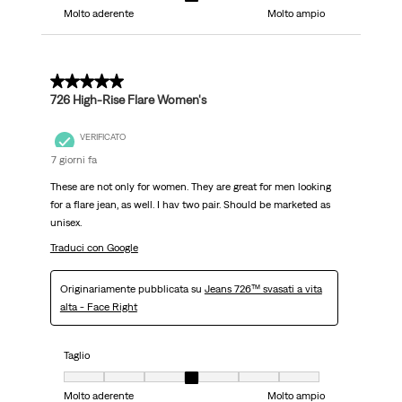
Molto aderente
Molto ampio
5 su 5 stelle.
726 High-Rise Flare Women's
VERIFICATO
7 giorni fa
These are not only for women. They are great for men looking
for a flare jean, as well. I hav two pair. Should be marketed as
unisex.
Traduci con Google
Originariamente pubblicata su
Jeans 726™ svasati a vita
alta - Face Right
Taglio
Taglio, 4 su 7, dove 1 è uguale a Molto aderente e 7 è uguale a Molto ampi
Molto aderente
Molto ampio