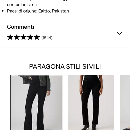
con colori simili
Paesi di origine: Egitto, Pakistan
Commenti
(1544)
4.3
su
PARAGONA STILI SIMILI
5
stelle.
1544
recensioni