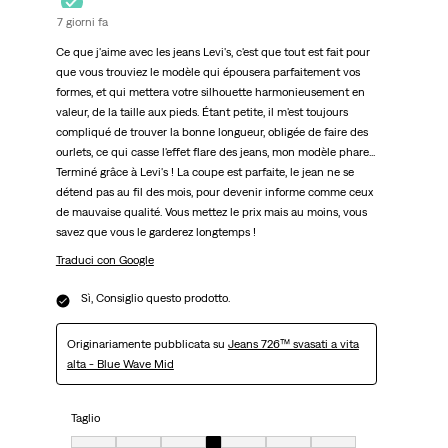
7 giorni fa
Ce que j'aime avec les jeans Levi's, c'est que tout est fait pour
que vous trouviez le modèle qui épousera parfaitement vos
formes, et qui mettera votre silhouette harmonieusement en
valeur, de la taille aux pieds. Étant petite, il m'est toujours
compliqué de trouver la bonne longueur, obligée de faire des
ourlets, ce qui casse l'effet flare des jeans, mon modèle phare...
Terminé grâce à Levi's ! La coupe est parfaite, le jean ne se
détend pas au fil des mois, pour devenir informe comme ceux
de mauvaise qualité. Vous mettez le prix mais au moins, vous
savez que vous le garderez longtemps !
Traduci con Google
Sì, Consiglio questo prodotto.
Originariamente pubblicata su
Jeans 726™ svasati a vita
alta - Blue Wave Mid
Taglio
Taglio, 4 su 7, dove 1 è uguale a Molto aderente e 7 è uguale a Molto ampi