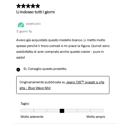
5 su 5 stelle.
Li indosso tutti i giorni
VERIFICATO
5 giorni fa
Avevo già acquistato questo modello bianco. Li metto molto
spesso perché li trovo comodi e mi piace la figura. Quindi sono
soddisfatta di aver comprato anche questo colore - pure in
saldo!
Sì, Consiglio questo prodotto.
Originariamente pubblicata su
Jeans 726™ svasati a vita
alta - Blue Wave Mid
Taglio
Taglio, 4 su 7, dove 1 è uguale a Molto aderente e 7 è uguale a Molto ampi
Molto aderente
Molto ampio