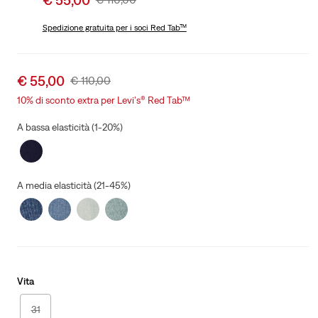
price
Price
is
Spedizione gratuita
per i soci Red Tab™
Was
Sale
€ 55,00
Original
€ 110,00
price
Price
10% di sconto extra per Levi's® Red Tab™
is
Was
A bassa elasticità (1-20%)
A media elasticità (21-45%)
Vita
31