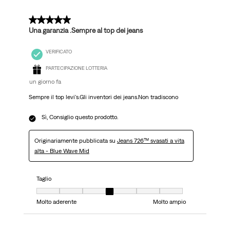
recensioni.
5 su 5 stelle.
Una garanzia .Sempre al top dei jeans
VERIFICATO
PARTECIPAZIONE LOTTERIA
un giorno fa
Sempre il top levi's.Gli inventori dei jeans.Non tradiscono
Sì, Consiglio questo prodotto.
Originariamente pubblicata su
Jeans 726™ svasati a vita
alta - Blue Wave Mid
Taglio
Taglio, 4 su 7, dove 1 è uguale a Molto aderente e 7 è uguale a Molto ampi
Molto aderente
Molto ampio