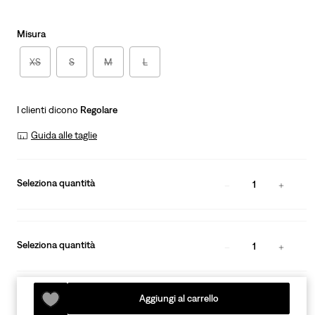
is
Was
Misura
XS
S
M
L
I clienti dicono
Regolare
Guida alle taglie
Seleziona quantità
1
Seleziona quantità
1
Aggiungi al carrello