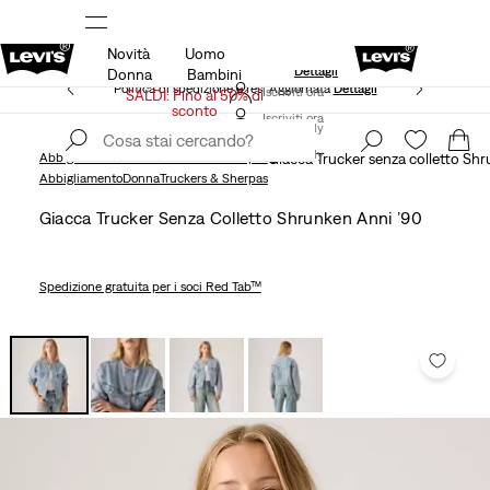
Novità
Uomo
Unidays: Gli studenti ottengono il 20% di sconto
Dettagli
Donna
Bambini
Politica di spedizione e resi Aggiornata
Dettagli
Iscriviti ora
SALDI: Fino al 50% di
sconto
Iscriviti ora
Italy
Italy
Abbigliamento
Donna
Truckers & Sherpas
Giacca Trucker senza colletto Shr
Abbigliamento
Donna
Truckers & Sherpas
Giacca Trucker Senza Colletto Shrunken Anni ’90
Spedizione gratuita
per i soci Red Tab™