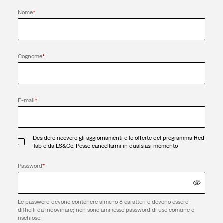
Nome
*
Cognome
*
E-mail
*
Desidero ricevere gli aggiornamenti e le offerte del programma Red
Tab e da LS&Co. Posso cancellarmi in qualsiasi momento
Password
*
Le password devono contenere almeno 8 caratteri e devono essere
difficili da indovinare; non sono ammesse password di uso comune o
rischiose.