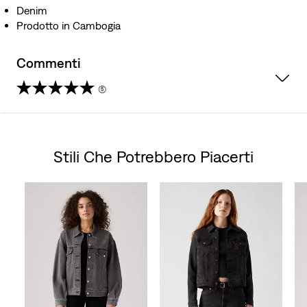
Denim
Prodotto in Cambogia
Commenti
(5)
5.0
su
Stili Che Potrebbero Piacerti
5
Skip Carousel
stelle.
5
recensioni