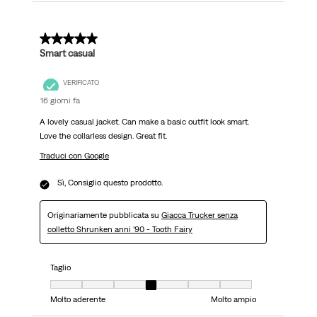
5 su 5 stelle.
Smart casual
VERIFICATO
16 giorni fa
A lovely casual jacket. Can make a basic outfit look smart.
Love the collarless design. Great fit.
Traduci con Google
Sì, Consiglio questo prodotto.
Originariamente pubblicata su
Giacca Trucker senza
colletto Shrunken anni ’90 - Tooth Fairy
Taglio
Taglio, 4 su 7, dove 1 è uguale a Molto aderente e 7 è uguale a Molto ampi
Molto aderente
Molto ampio