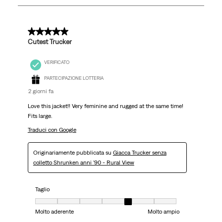
5
recensioni.
5 su 5 stelle.
Cutest Trucker
VERIFICATO
PARTECIPAZIONE LOTTERIA
2 giorni fa
Love this jacket!! Very feminine and rugged at the same time!
Fits large.
Traduci con Google
Originariamente pubblicata su
Giacca Trucker senza
colletto Shrunken anni ’90 - Rural View
Taglio
Taglio, 5 su 7, dove 1 è uguale a Molto aderente e 7 è uguale a Molto ampi
Molto aderente
Molto ampio