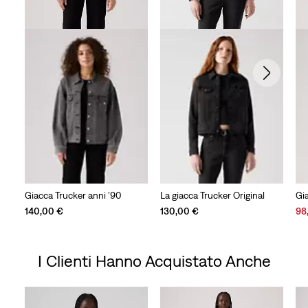
Giacca Trucker anni ’90
La giacca Trucker Original
Gi
Sal
140,00 €
130,00 €
98
Pri
is
I Clienti Hanno Acquistato Anche
Skip Carousel