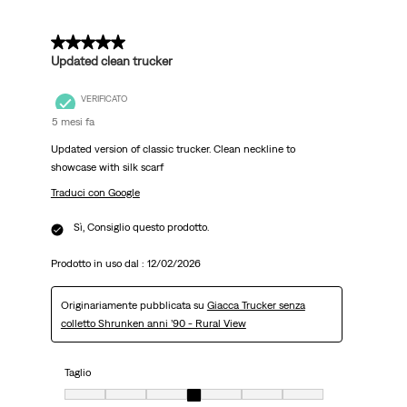
5 su 5 stelle.
Updated clean trucker
VERIFICATO
5 mesi fa
Updated version of classic trucker. Clean neckline to
showcase with silk scarf
Traduci con Google
Sì, Consiglio questo prodotto.
Prodotto in uso dal :
12/02/2026
Originariamente pubblicata su
Giacca Trucker senza
colletto Shrunken anni ’90 - Rural View
Taglio
Taglio, 4 su 7, dove 1 è uguale a Molto aderente e 7 è uguale a Molto ampi