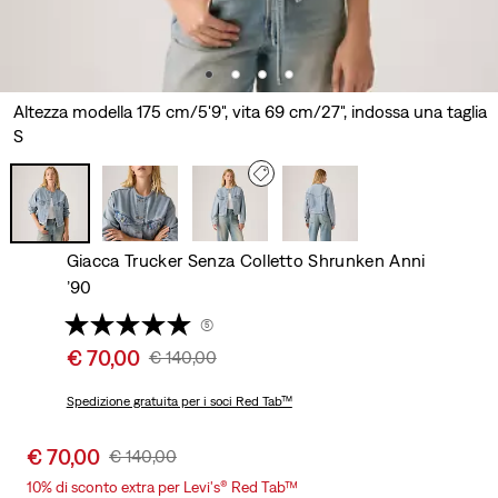
Altezza modella 175 cm/5'9", vita 69 cm/27", indossa una taglia
S
Giacca Trucker Senza Colletto Shrunken Anni
’90
(5)
Sale
€ 70,00
Original
€ 140,00
price
Price
is
Spedizione gratuita
per i soci Red Tab™
Was
Sale
€ 70,00
Original
€ 140,00
price
Price
10% di sconto extra per Levi's® Red Tab™