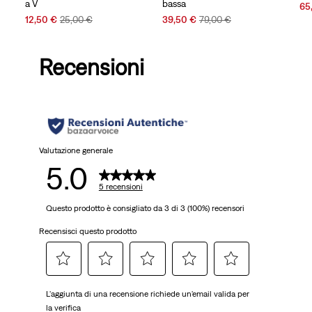
a V
bassa
Sal
65
Sale
Original
Sale
Original
Pri
12,50 €
25,00 €
39,50 €
79,00 €
Price
Price
Price
Price
is
is
was
is
was
Recensioni
Valutazione generale
5.0
5 recensioni
Questo prodotto è consigliato da 3 di 3 (100%) recensori
Recensisci questo prodotto
Selezionare
Selezionare
Selezionare
Selezionare
Selezionare
L'aggiunta di una recensione richiede un'email valida per
per
per
per
per
per
la verifica