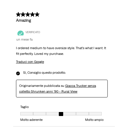
5 su 5 stelle.
Amazing
VERIFICATO
un mese fa
I ordered medium to have oversize style. That’s what I want. It
fit perfectly. Loved my purchase.
Traduci con Google
Sì, Consiglio questo prodotto.
Originariamente pubblicata su
Giacca Trucker senza
colletto Shrunken anni ’90 - Rural View
Taglio
Taglio, 4 su 7, dove 1 è uguale a Molto aderente e 7 è uguale a Molto ampi
Molto aderente
Molto ampio