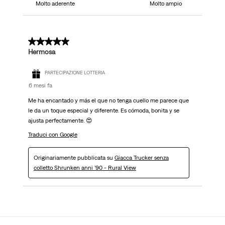
Molto aderente
Molto ampio
5 su 5 stelle.
Hermosa
PARTECIPAZIONE LOTTERIA
6 mesi fa
Me ha encantado y más el que no tenga cuello me parece que
le da un toque especial y diferente. Es cómoda, bonita y se
ajusta perfectamente. 😍
Traduci con Google
Originariamente pubblicata su
Giacca Trucker senza
colletto Shrunken anni ’90 - Rural View