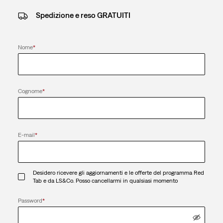
Spedizione e reso GRATUITI
Nome
*
Cognome
*
E-mail
*
Desidero ricevere gli aggiornamenti e le offerte del programma Red
Tab e da LS&Co. Posso cancellarmi in qualsiasi momento
Password
*