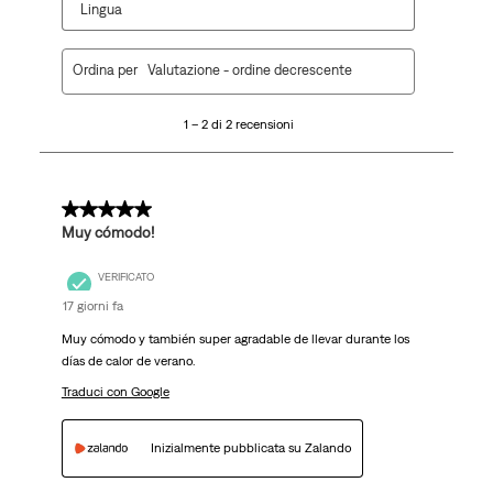
Lingua
1
Ordina per
Valutazione - ordine decrescente
a
2
1 – 2 di 2 recensioni
di
2
recensioni.
5 su 5 stelle.
Muy cómodo!
VERIFICATO
17 giorni fa
Muy cómodo y también super agradable de llevar durante los
días de calor de verano.
Traduci con Google
Inizialmente pubblicata su Zalando