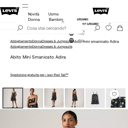
Novità
Uomo
Unidays: Gli studenti ottengono il 20% di sconto
Dettagli
Donna
Bambini
Politica di spedizione e resi Aggiornata
Dettagli
Iscriviti ora
Iscriviti ora
Italy
Italy
Abbigliamento
Donna
Dresses & Jumpsuits
Abito mini smanicato Adira
Abbigliamento
Donna
Dresses & Jumpsuits
Abito Mini Smanicato Adira
Spedizione gratuita
per i soci Red Tab™