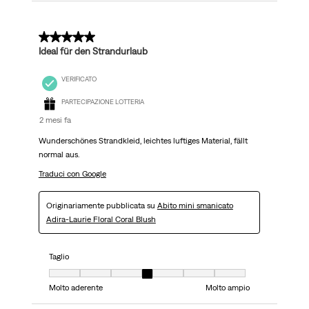
5 su 5 stelle.
Ideal für den Strandurlaub
VERIFICATO
PARTECIPAZIONE LOTTERIA
2 mesi fa
Wunderschönes Strandkleid, leichtes luftiges Material, fällt
normal aus.
Traduci con Google
Originariamente pubblicata su
Abito mini smanicato
Adira-Laurie Floral Coral Blush
Taglio
Taglio, 4 su 7, dove 1 è uguale a Molto aderente e 7 è uguale a Molto ampi
Molto aderente
Molto ampio