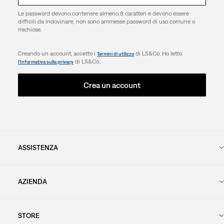
Le password devono contenere almeno 8 caratteri e devono essere
difficili da indovinare; non sono ammesse password di uso comune o
rischiose.
Creando un account, accetto i
di LS&Co. Ho letto
Termini di utilizzo
di LS&Co..
l’Informativa sulla privacy
Crea un account
ASSISTENZA
AZIENDA
STORE