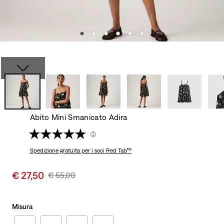
Abito Mini Smanicato Adira
(2)
Spedizione gratuita
per i soci Red Tab™
Sale
€ 27,50
Original
€ 55,00
price
Price
is
Was
Misura