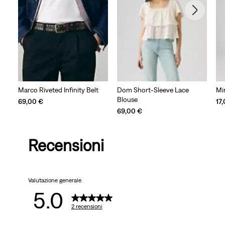
Marco Riveted Infinity Belt
Dom Short-Sleeve Lace
Mi
Blouse
69,00 €
17
69,00 €
Recensioni
Valutazione generale
5.0
2 recensioni