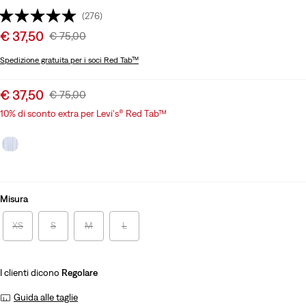
(276)
Sale
€ 37,50
Original
€ 75,00
price
Price
Spedizione gratuita
per i soci Red Tab™
is
Was
Sale
€ 37,50
Original
€ 75,00
price
Price
10% di sconto extra per Levi's® Red Tab™
is
Was
Misura
XS
S
M
L
I clienti dicono
Regolare
Guida alle taglie