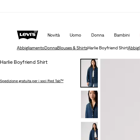
Politica di spedizione e resi Aggiornata
Dettagli
Novità
Uomo
Donna
Bambini
Abbigliamento
Donna
Blouses & Shirts
Harlie Boyfriend Shirt
Abbig
Harlie Boyfriend Shirt
Spedizione gratuita
per i soci Red Tab™