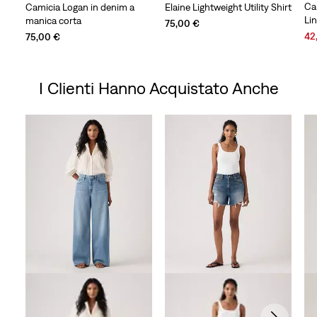
Ca
Camicia Logan in denim a
Elaine Lightweight Utility Shirt
Li
manica corta
75,00 €
Sal
42
75,00 €
Pri
is
I Clienti Hanno Acquistato Anche
Skip Carousel