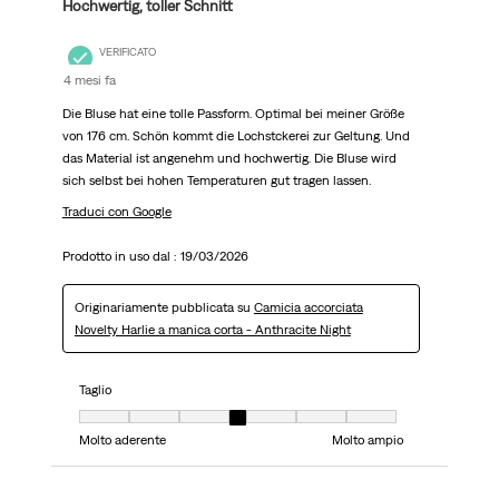
Hochwertig, toller Schnitt
VERIFICATO
4 mesi fa
Die Bluse hat eine tolle Passform. Optimal bei meiner Größe
von 176 cm. Schön kommt die Lochstckerei zur Geltung. Und
das Material ist angenehm und hochwertig. Die Bluse wird
sich selbst bei hohen Temperaturen gut tragen lassen.
Traduci con Google
Prodotto in uso dal :
19/03/2026
Originariamente pubblicata su
Camicia accorciata
Novelty Harlie a manica corta - Anthracite Night
Taglio
Taglio, 4 su 7, dove 1 è uguale a Molto aderente e 7 è uguale a Molto ampi
Molto aderente
Molto ampio