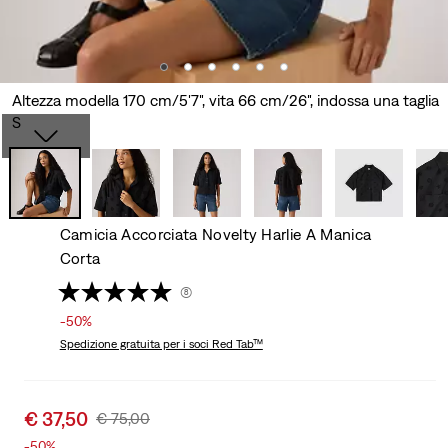
Altezza modella 170 cm/5'7", vita 66 cm/26", indossa una taglia
S
Camicia Accorciata Novelty Harlie A Manica
Corta
(8)
-50%
Spedizione gratuita
per i soci Red Tab™
Sale
€ 37,50
Original
€ 75,00
price
Price
-50%