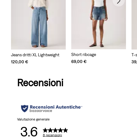
Short ribcage
Jeans dritti XL Lightweight
T-s
69,00 €
120,00 €
39
Recensioni
Valutazione generale
3.6
8 recensioni