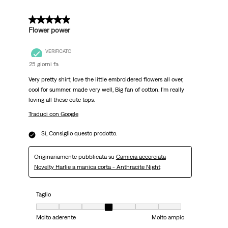
5 su 5 stelle.
Flower power
VERIFICATO
25 giorni fa
Very pretty shirt, love the little embroidered flowers all over,
cool for summer. made very well, Big fan of cotton. I'm really
loving all these cute tops.
Traduci con Google
Sì, Consiglio questo prodotto.
Originariamente pubblicata su
Camicia accorciata
Novelty Harlie a manica corta - Anthracite Night
Taglio
Taglio, 4 su 7, dove 1 è uguale a Molto aderente e 7 è uguale a Molto ampi
Molto aderente
Molto ampio