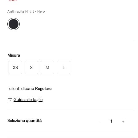
is
Was
Anthracite Night - Nero
Misura
XS
S
M
L
I clienti dicono
Regolare
Guida alle taglie
Seleziona quantità
1