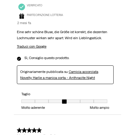
VERIFICATO
PARTECIPAZIONE LOTTERIA
2 mesi fa
Eine sehr schöne Bluse, die Größe ist korrekt, die dezenten
Lochmuster wirken sehr apart. Wird ein Lieblingsstück.
Traduci con Google
Sì, Consiglio questo prodotto.
Originariamente pubblicata su
Camicia accorciata
Novelty Harlie a manica corta - Anthracite Night
Taglio
Taglio, 4 su 7, dove 1 è uguale a Molto aderente e 7 è uguale a Molto ampi
Molto aderente
Molto ampio
5 su 5 stelle.