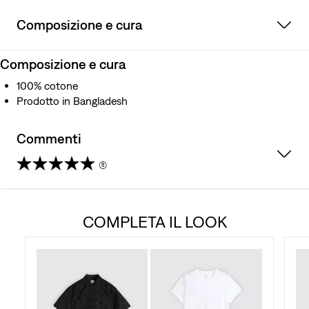
Composizione e cura
Composizione e cura
100% cotone
Prodotto in Bangladesh
Commenti
(8)
3.6
su
COMPLETA IL LOOK
5
stelle.
8