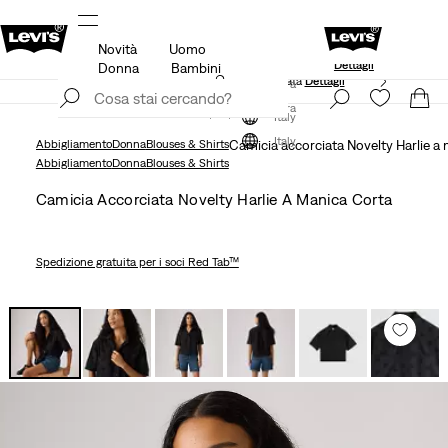
Novità
Uomo
20% di sconto
Spedizione gratuita per i membri di Levi’s®
Dettagli
Donna
Bambini
Politica di spedizione e resi Aggiornata
Dettagli
Iscriviti ora
Iscriviti ora
Italy
Italy
Abbigliamento
Donna
Blouses & Shirts
Camicia accorciata Novelty Harlie a
Abbigliamento
Donna
Blouses & Shirts
Camicia Accorciata Novelty Harlie A Manica Corta
Spedizione gratuita
per i soci Red Tab™