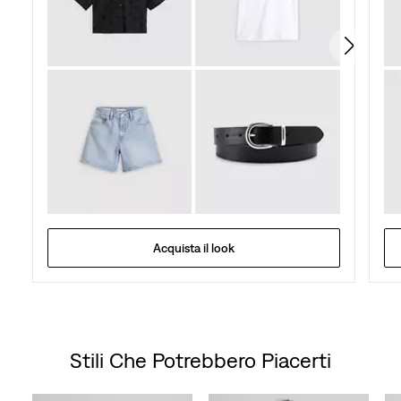
recensioni
Acquista il look
Stili Che Potrebbero Piacerti
Skip Carousel