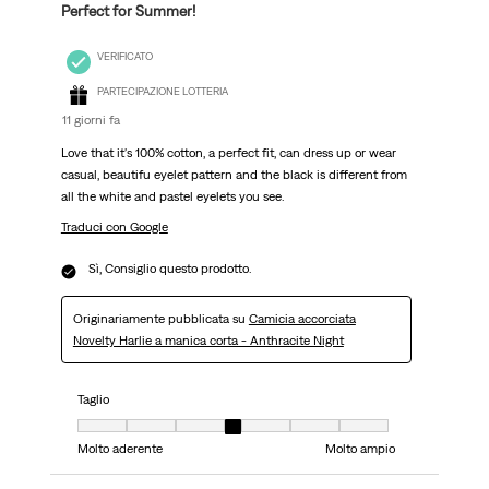
Perfect for Summer!
VERIFICATO
PARTECIPAZIONE LOTTERIA
11 giorni fa
Love that it's 100% cotton, a perfect fit, can dress up or wear
casual, beautifu eyelet pattern and the black is different from
all the white and pastel eyelets you see.
Traduci con Google
Sì, Consiglio questo prodotto.
Originariamente pubblicata su
Camicia accorciata
Novelty Harlie a manica corta - Anthracite Night
Taglio
Taglio, 4 su 7, dove 1 è uguale a Molto aderente e 7 è uguale a Molto ampi
Molto aderente
Molto ampio