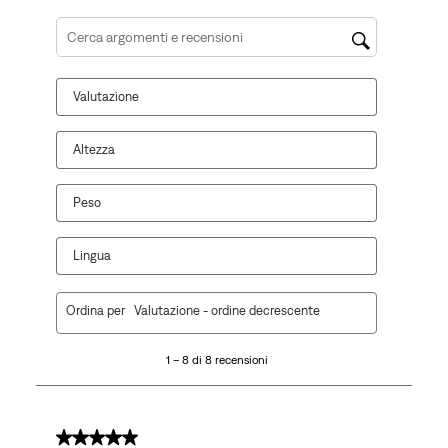
Cerca argomenti e ricerca delle recensioni
Valutazione
Altezza
Peso
Lingua
1
Ordina per
Valutazione - ordine decrescente
a
8
1 – 8 di 8 recensioni
di
8
recensioni.
5 su 5 stelle.