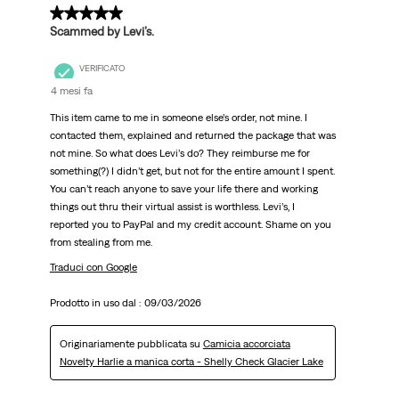
1 su 5 stelle.
Scammed by Levi’s.
VERIFICATO
4 mesi fa
This item came to me in someone else’s order, not mine. I
contacted them, explained and returned the package that was
not mine. So what does Levi’s do? They reimburse me for
something(?) I didn’t get, but not for the entire amount I spent.
You can’t reach anyone to save your life there and working
things out thru their virtual assist is worthless. Levi’s, I
reported you to PayPal and my credit account. Shame on you
from stealing from me.
Traduci con Google
Prodotto in uso dal :
09/03/2026
Originariamente pubblicata su
Camicia accorciata
Novelty Harlie a manica corta - Shelly Check Glacier Lake