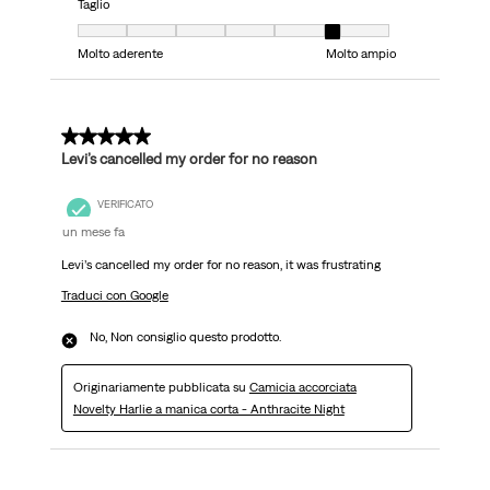
Taglio
Taglio, 6 su 7, dove 1 è uguale a Molto aderente e 7 è uguale a Molto ampi
Molto aderente
Molto ampio
1 su 5 stelle.
Levi’s cancelled my order for no reason
VERIFICATO
un mese fa
Levi’s cancelled my order for no reason, it was frustrating
Traduci con Google
No, Non consiglio questo prodotto.
Originariamente pubblicata su
Camicia accorciata
Novelty Harlie a manica corta - Anthracite Night