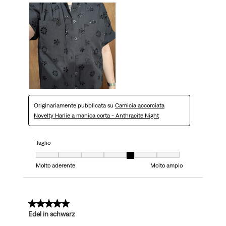
Originariamente pubblicata su
Camicia accorciata
Novelty Harlie a manica corta - Anthracite Night
Taglio
Taglio, 5 su 7, dove 1 è uguale a Molto aderente e 7 è uguale a Molto ampi
Molto aderente
Molto ampio
5 su 5 stelle.
Edel in schwarz