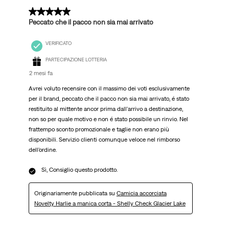
2 su 5 stelle.
Peccato che il pacco non sia mai arrivato
VERIFICATO
PARTECIPAZIONE LOTTERIA
2 mesi fa
Avrei voluto recensire con il massimo dei voti esclusivamente
per il brand, peccato che il pacco non sia mai arrivato, é stato
restituito al mittente ancor prima dall'arrivo a destinazione,
non so per quale motivo e non é stato possibile un rinvio. Nel
frattempo sconto promozionale e taglie non erano più
disponibili. Servizio clienti comunque veloce nel rimborso
dell'ordine.
Sì, Consiglio questo prodotto.
Originariamente pubblicata su
Camicia accorciata
Novelty Harlie a manica corta - Shelly Check Glacier Lake