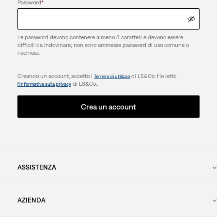
Password
*
Le password devono contenere almeno 8 caratteri e devono essere
difficili da indovinare; non sono ammesse password di uso comune o
rischiose.
Creando un account, accetto i
di LS&Co. Ho letto
Termini di utilizzo
di LS&Co..
l’Informativa sulla privacy
Crea un account
ASSISTENZA
AZIENDA