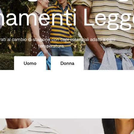
namenti Legg
ati al cambio di stagione con capi essenziali adatti a ogni
temperatura.
Uomo
Donna