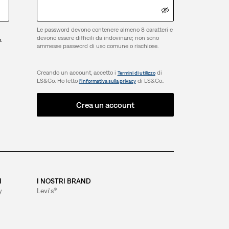
Le password devono contenere almeno 8 caratteri e
devono essere difficili da indovinare; non sono
.
ammesse password di uso comune o rischiose.
Creando un account, accetto i
di
Termini di utilizzo
LS&Co. Ho letto
di LS&Co..
l’Informativa sulla privacy
Crea un account
I
I NOSTRI BRAND
y
Levi's®