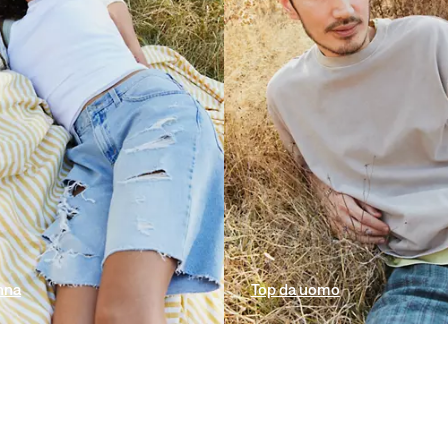
nna
Top da uomo