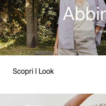
Abbi
Prepar
Scopri I Look
Skip Carousel
Ultimi arrivi