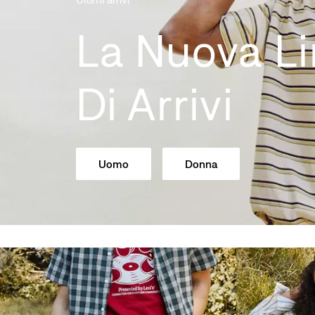
La Nuova L
Di Arrivi
Uomo
Donna