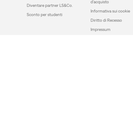
d’acquisto
Diventare partner LS&Co.
Informativa sui cookie
Sconto per studenti
Diritto di Recesso
Impressum
privacy
Condizioni d’uso
© 2025 Levi Strauss & Co.