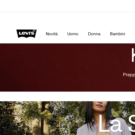
App Levi's. Il meglio di Levi's ®, su misura per te.
Dett
Novità
Uomo
Donna
Bambini
Prepp
La 