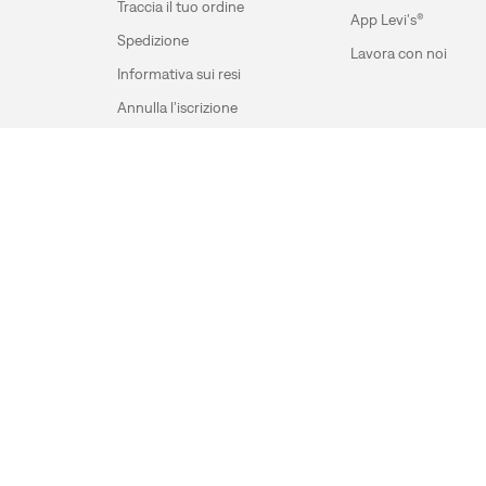
Traccia il tuo ordine
App Levi's®
Spedizione
Lavora con noi
Informativa sui resi
Annulla l’iscrizione
Tabella delle taglie
Accessibilità
Scarica la nostra Levi's App
Cookie Preferences
Mappa del sito
Informativa sulla 
Levi Strauss & Co Europe BV.
Square du Bastion 1A,1050 Ixelles, Belgium