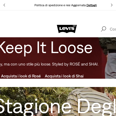
agli
Politica di spedizione e resi Aggiornata
Dettagli
App Levi's. Il meglio di Levi's ®, su misura per te.
Dettagli
Keep It Loose
y, ma con uno stile più loose. Styled by ROSÉ and SHAI.
Acquista i look di Rosé
Acquista i look di Shai
Stagione Degl