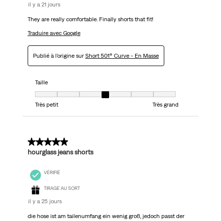
il y a 21 jours
They are really comfortable. Finally shorts that fit!
Traduire avec Google
Publié à l'origine sur
Short 501® Curve - En Masse
Taille
Taille, 4 sur 7, où 1 est égal à Très petit et 7 est égal à Très grand
Très petit
Très grand
5 sur 5 étoiles.
hourglass jeans shorts
VÉRIFIÉ
TIRAGE AU SORT
il y a 25 jours
die hose ist am tailenumfang ein wenig groß, jedoch passt der