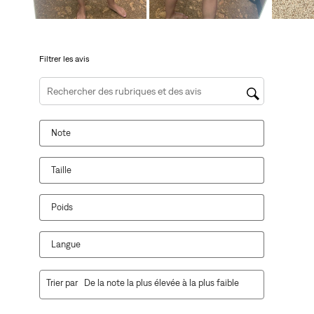
de
de
de
de
de
soumission.
soumission.
soumission.
soumission.
soumission.
Filtrer les avis
Zone de recherche de sujet et d'avis
Note
Taille
Poids
Langue
1
Trier par
De la note la plus élevée à la plus faible
à
10