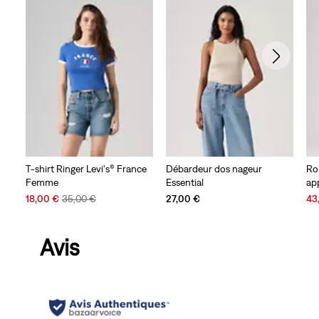
T-shirt Ringer Levi's® France
Débardeur dos nageur
Ro
Femme
Essential
ap
Sale
Original
Sal
18,00 €
35,00 €
27,00 €
43
Price
Price
Pri
is
was
is
Avis