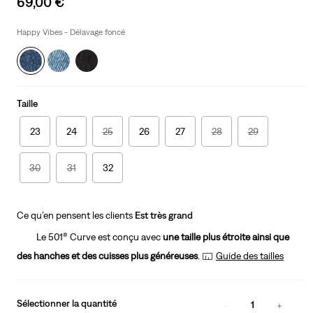
69,00 €
price
is
Happy Vibes - Délavage foncé
Taille
23
24
25
26
27
28
29
30
31
32
Ce qu’en pensent les clients
Est très grand
Le 501® Curve est conçu avec
une taille plus étroite ainsi que
des hanches et des cuisses plus généreuses
.
Guide des tailles
Sélectionner la quantité
1