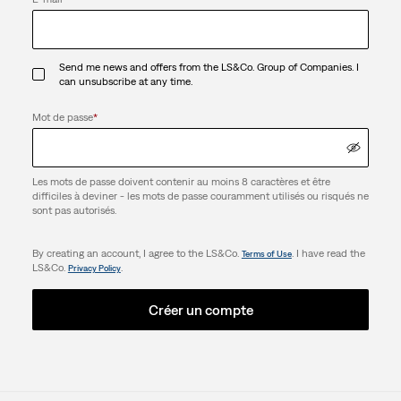
Send me news and offers from the LS&Co. Group of Companies. I
can unsubscribe at any time.
Mot de passe
*
Les mots de passe doivent contenir au moins 8 caractères et être
difficiles à deviner - les mots de passe couramment utilisés ou risqués ne
sont pas autorisés.
By creating an account, I agree to the LS&Co.
. I have read the
Terms of Use
LS&Co.
.
Privacy Policy
Créer un compte