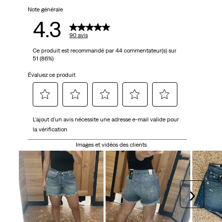
Note générale
4.3
90 avis
Ce produit est recommandé par 44 commentateur(s) sur
51 (86%)
Évaluez ce produit
Sélectionnez
Sélectionnez
Sélectionnez
Sélectionnez
Sélectionnez
L'ajout d'un avis nécessite une adresse e-mail valide pour
pour
pour
pour
pour
pour
la vérification
attribuer
attribuer
attribuer
attribuer
attribuer
1 étoile
2 étoiles
3 étoiles
4 étoiles
5 étoiles
Images et vidéos des clients
à
à
à
à
à
l'article.
l'article.
l'article.
l'article.
l'article.
Cette
Cette
Cette
Cette
Cette
action
action
action
action
action
Suivan
ouvrira
ouvrira
ouvrira
ouvrira
ouvrira
le
le
le
le
le
formulaire
formulaire
formulaire
formulaire
formulaire