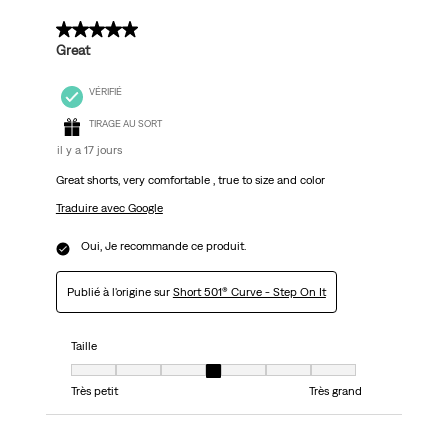
5 sur 5 étoiles.
Great
VÉRIFIÉ
TIRAGE AU SORT
il y a 17 jours
Great shorts, very comfortable , true to size and color
Traduire avec Google
Oui, Je recommande ce produit.
Publié à l'origine sur
Short 501® Curve - Step On It
Taille
Taille, 4 sur 7, où 1 est égal à Très petit et 7 est égal à Très grand
Très petit
Très grand