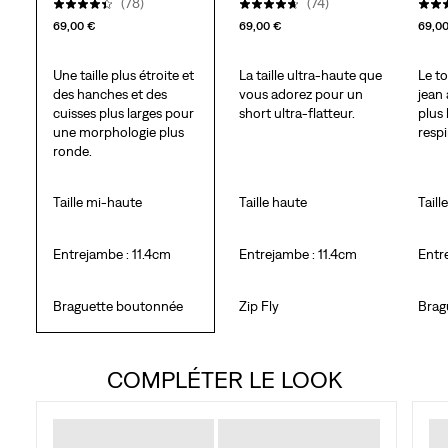
(78)
(74)
69,00 €
69,00 €
69,0
Une taille plus étroite et
La taille ultra-haute que
Le t
des hanches et des
vous adorez pour un
jean
cuisses plus larges pour
short ultra-flatteur.
plus
une morphologie plus
respi
ronde.
Taille mi‑haute
Taille haute
Taill
Entrejambe : 11.4cm
Entrejambe : 11.4cm
Entr
Braguette boutonnée
Zip Fly
Brag
COMPLÉTER LE LOOK