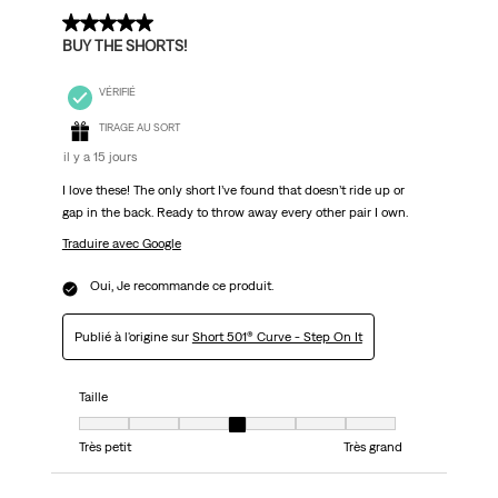
5 sur 5 étoiles.
BUY THE SHORTS!
VÉRIFIÉ
TIRAGE AU SORT
il y a 15 jours
I love these! The only short I’ve found that doesn’t ride up or
gap in the back. Ready to throw away every other pair I own.
Traduire avec Google
Oui, Je recommande ce produit.
Publié à l'origine sur
Short 501® Curve - Step On It
Taille
Taille, 4 sur 7, où 1 est égal à Très petit et 7 est égal à Très grand
Très petit
Très grand