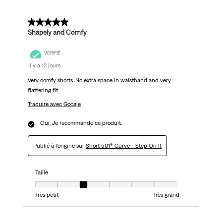
5 sur 5 étoiles.
Shapely and Comfy
VÉRIFIÉ
il y a 12 jours
Very comfy shorts. No extra space in waistband and very
flattering fit.
Traduire avec Google
Oui, Je recommande ce produit.
Publié à l'origine sur
Short 501® Curve - Step On It
Taille
Taille, 3 sur 7, où 1 est égal à Très petit et 7 est égal à Très grand
Très petit
Très grand