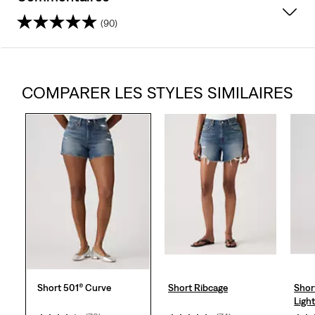
(90)
4.3
sur
COMPARER LES STYLES SIMILAIRES
5
étoiles.
90
avis
Short 501® Curve
Short Ribcage
Shor
Ligh