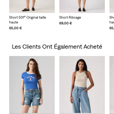
Short 501® Original taille
Short Ribcage
Sho
haute
ha
69,00 €
65,00 €
65
Les Clients Ont Également Acheté
Skip Carousel