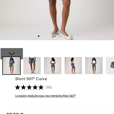
Short 501® Curve
(90)
Livraison gratuite
pour les membres Red Tab™
Sale