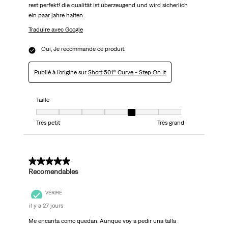
rest perfekt! die qualität ist überzeugend und wird sicherlich
ein paar jahre halten
Traduire avec Google
Oui, Je recommande ce produit.
Publié à l'origine sur
Short 501® Curve - Step On It
Taille
Taille, 5 sur 7, où 1 est égal à Très petit et 7 est égal à Très grand
Très petit
Très grand
5 sur 5 étoiles.
Recomendables
VÉRIFIÉ
il y a 27 jours
Me encanta como quedan. Aunque voy a pedir una talla