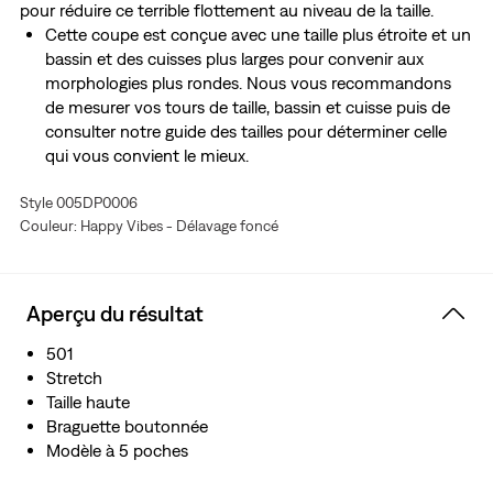
pour réduire ce terrible flottement au niveau de la taille.
Cette coupe est conçue avec une taille plus étroite et un
bassin et des cuisses plus larges pour convenir aux
morphologies plus rondes. Nous vous recommandons
de mesurer vos tours de taille, bassin et cuisse puis de
consulter notre guide des tailles pour déterminer celle
qui vous convient le mieux.
Notre denim emblématique qui épouse joliment les
Style 005DP0006
formes
Couleur: Happy Vibes - Délavage foncé
Plus ample au niveau du bassin et des cuisses
Taille haute flatteuse
Avec un ratio hanche-taille ajusté pour estomper l’écart
entre la taille et les hanches
Aperçu du résultat
Avec une pointe de stretch
501
Stretch
Taille haute
Braguette boutonnée
Modèle à 5 poches