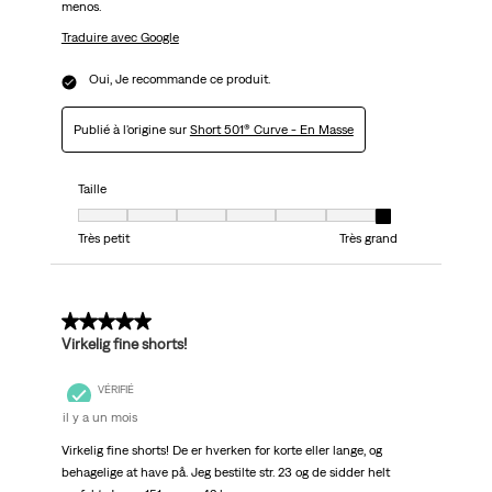
menos.
Traduire avec Google
Oui, Je recommande ce produit.
Publié à l'origine sur
Short 501® Curve - En Masse
Taille
Taille, 7 sur 7, où 1 est égal à Très petit et 7 est égal à Très grand
Très petit
Très grand
5 sur 5 étoiles.
Virkelig fine shorts!
VÉRIFIÉ
il y a un mois
Virkelig fine shorts! De er hverken for korte eller lange, og
behagelige at have på. Jeg bestilte str. 23 og de sidder helt