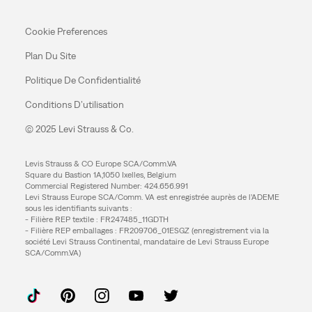
Cookie Preferences
Plan Du Site
Politique De Confidentialité
Conditions D’utilisation
© 2025 Levi Strauss & Co.
Levis Strauss & CO Europe SCA/Comm.VA
Square du Bastion 1A,1050 Ixelles, Belgium
Commercial Registered Number: 424.656.991
Levi Strauss Europe SCA/Comm. VA est enregistrée auprès de l’ADEME
sous les identifiants suivants :
- Filière REP textile : FR247485_11GDTH
- Filière REP emballages : FR209706_01ESGZ (enregistrement via la
société Levi Strauss Continental, mandataire de Levi Strauss Europe
SCA/Comm.VA)