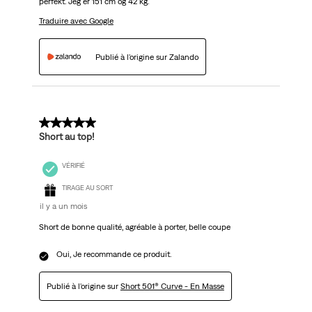
perfekt. Jeg er 151 cm og 42 kg.
Traduire avec Google
Publié à l'origine sur Zalando
5 sur 5 étoiles.
Short au top!
VÉRIFIÉ
TIRAGE AU SORT
il y a un mois
Short de bonne qualité, agréable à porter, belle coupe
Oui, Je recommande ce produit.
Publié à l'origine sur
Short 501® Curve - En Masse