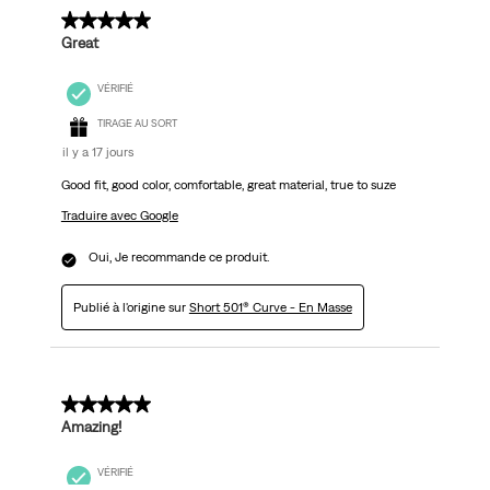
5 sur 5 étoiles.
Great
VÉRIFIÉ
TIRAGE AU SORT
il y a 17 jours
Good fit, good color, comfortable, great material, true to suze
Traduire avec Google
Oui, Je recommande ce produit.
Publié à l'origine sur
Short 501® Curve - En Masse
5 sur 5 étoiles.
Amazing!
VÉRIFIÉ