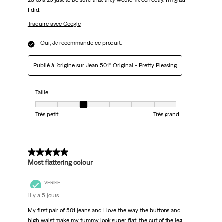
28 to a 29 just to be sure that they would fit correctly. I'm glad
I did.
Traduire avec Google
Oui, Je recommande ce produit.
Publié à l'origine sur
Jean 501® Original - Pretty Pleasing
Taille
Taille, 3 sur 7, où 1 est égal à Très petit et 7 est égal à Très grand
Très petit
Très grand
5 sur 5 étoiles.
Most flattering colour
VÉRIFIÉ
il y a 5 jours
My first pair of 501 jeans and I love the way the buttons and
high waist make my tummy look super flat, the cut of the leg