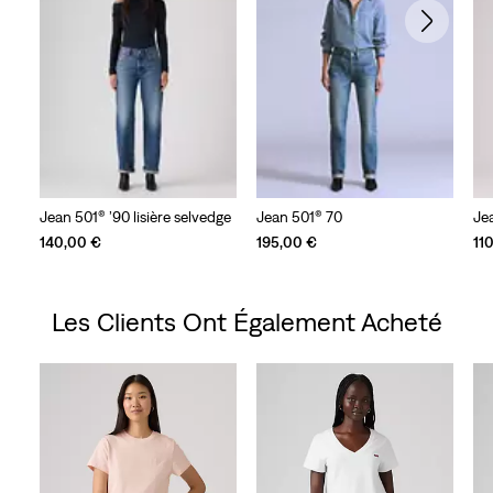
Jean 501® ’90 lisière selvedge
Jean 501® 70
Je
140,00 €
195,00 €
11
Les Clients Ont Également Acheté
Skip Carousel