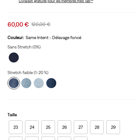
Livraison gratuite
pour les membres Red Tab™
Sale
60,00 €
Original
120,00 €
price
Price
is
Was
Couleur:
Same Intent - Délavage foncé
Sans Stretch (0%)
Stretch faible (1-20 %)
Taille
23
24
25
26
27
28
29