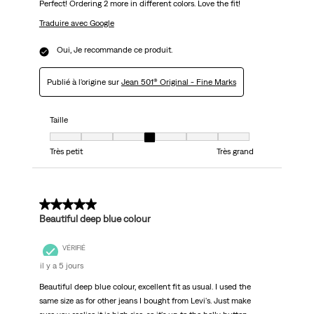
Perfect! Ordering 2 more in different colors. Love the fit!
Traduire avec Google
Oui, Je recommande ce produit.
Publié à l'origine sur
Jean 501® Original - Fine Marks
Taille
Taille, 4 sur 7, où 1 est égal à Très petit et 7 est égal à Très grand
Très petit
Très grand
5 sur 5 étoiles.
Beautiful deep blue colour
VÉRIFIÉ
il y a 5 jours
Beautiful deep blue colour, excellent fit as usual. I used the
same size as for other jeans I bought from Levi's. Just make