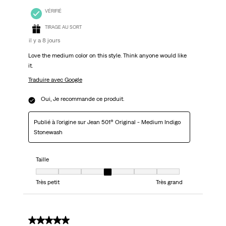
VÉRIFIÉ
TIRAGE AU SORT
il y a 8 jours
Love the medium color on this style. Think anyone would like
it.
Traduire avec Google
Oui, Je recommande ce produit.
Publié à l'origine sur Jean 501® Original - Medium Indigo
Stonewash
Taille
Taille, 4 sur 7, où 1 est égal à Très petit et 7 est égal à Très grand
Très petit
Très grand
5 sur 5 étoiles.