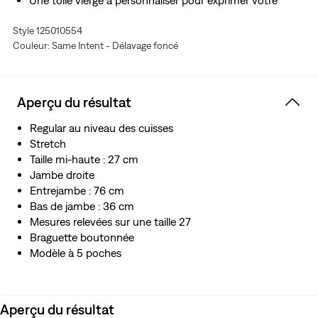
Une toile vierge à personnaliser pour exprimer votre
personnalité
Style 125010554
Avec une touche de stretch pour plus de confort tout
Couleur: Same Intent - Délavage foncé
au long de la journée et une grande liberté de
mouvement
Aperçu du résultat
Regular au niveau des cuisses
Stretch
Taille mi-haute : 27 cm
Jambe droite
Entrejambe : 76 cm
Bas de jambe : 36 cm
Mesures relevées sur une taille 27
Braguette boutonnée
Modèle à 5 poches
Aperçu du résultat