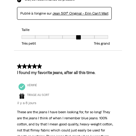
Publié à l'origine sur
Jean 501® Original - Erin Can't Wait
Taille
Taille, 5 sur 7, où 1 est égal à Très petit et 7 est égal à Très grand
Très petit
Très grand
5 sur 5 étoiles.
I found my favorite jeans, after all this time.
VÉRIFIÉ
TIRAGE AU SORT
il y a 8 jours
These are the jeans I have been looking for, for so long! They
are the jeans I think of when I remember blue jeans: 100%
cotton, and by that I mean good quality, heavy-weight cotton,
not that flimsy fabric which could just easily be used for