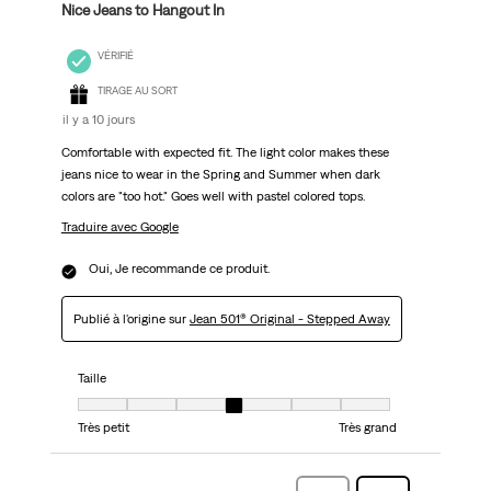
Nice Jeans to Hangout In
VÉRIFIÉ
TIRAGE AU SORT
il y a 10 jours
Comfortable with expected fit. The light color makes these
jeans nice to wear in the Spring and Summer when dark
colors are "too hot." Goes well with pastel colored tops.
Traduire avec Google
Oui, Je recommande ce produit.
Publié à l'origine sur
Jean 501® Original - Stepped Away
Taille
Taille, 4 sur 7, où 1 est égal à Très petit et 7 est égal à Très grand
Très petit
Très grand