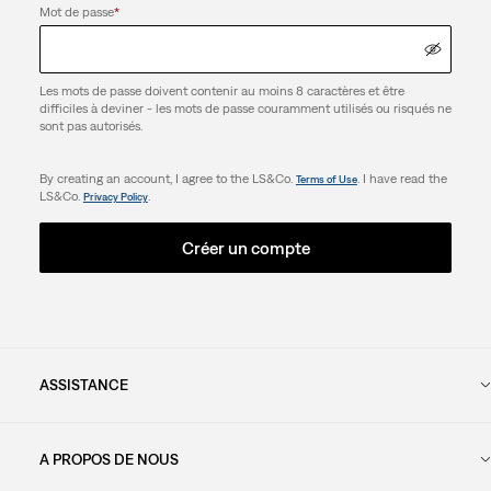
Mot de passe
*
Les mots de passe doivent contenir au moins 8 caractères et être
difficiles à deviner - les mots de passe couramment utilisés ou risqués ne
sont pas autorisés.
By creating an account, I agree to the LS&Co.
. I have read the
Terms of Use
LS&Co.
.
Privacy Policy
Créer un compte
ASSISTANCE
A PROPOS DE NOUS