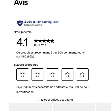
Avis
Note générale
4.1
1683 avis
Ce produit est recommandé par 968 commentateur(s)
sur 1185 (82%)
Évaluez ce produit
Sélectionnez
Sélectionnez
Sélectionnez
Sélectionnez
Sélectionnez
L'ajout d'un avis nécessite une adresse e-mail valide pour
pour
pour
pour
pour
pour
la vérification
attribuer
attribuer
attribuer
attribuer
attribuer
1 étoile
2 étoiles
3 étoiles
4 étoiles
5 étoiles
Images et vidéos des clients
à
à
à
à
à
l'article.
l'article.
l'article.
l'article.
l'article.