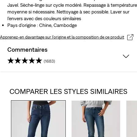
Javel. Sèche-linge sur cycle modéré. Repassage à température
moyenne si nécessaire. Nettoyage à sec possible. Laver sur
l’envers avec des couleurs similaires
Pays d’origine : Chine, Cambodge
Apprenez-en davantage sur l’origine et la composition de ce produit
Commentaires
(1683)
4.1
sur
COMPARER LES STYLES SIMILAIRES
5
étoiles.
1683
avis