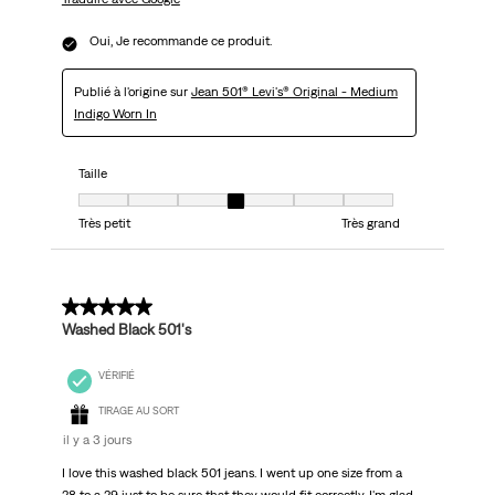
Oui, Je recommande ce produit.
Publié à l'origine sur
Jean 501® Levi's® Original - Medium
Indigo Worn In
Taille
Taille, 4 sur 7, où 1 est égal à Très petit et 7 est égal à Très grand
Très petit
Très grand
5 sur 5 étoiles.
Washed Black 501's
VÉRIFIÉ
TIRAGE AU SORT
il y a 3 jours
I love this washed black 501 jeans. I went up one size from a