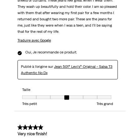
sheets or curtains. These jeans feel great when I wear them.
They wash up beautifully and hold their color. I am so pleased
with them that after wearing my first pair for a few months I
returned and bought two more pair. These are the jeans for
me, just like they were when I was a teen, and I'll be saying
that for the rest of my life.
Traduire avec Google
Oui, Je recommande ce produit.
Publié à l'origine sur
Jean 501® Levi's® Original - Salsa T3
Authentic No Dx
Taille
Taille, 4 sur 7, où 1 est égal à Très petit et 7 est égal à Très grand
Très petit
Très grand
5 sur 5 étoiles.
Very nice finish!