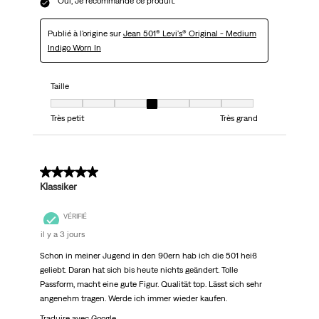
Oui, Je recommande ce produit.
Publié à l'origine sur
Jean 501® Levi's® Original - Medium
Indigo Worn In
Taille
Taille, 4 sur 7, où 1 est égal à Très petit et 7 est égal à Très grand
Très petit
Très grand
5 sur 5 étoiles.
Klassiker
VÉRIFIÉ
il y a 3 jours
Schon in meiner Jugend in den 90ern hab ich die 501 heiß
geliebt. Daran hat sich bis heute nichts geändert. Tolle
Passform, macht eine gute Figur. Qualität top. Lässt sich sehr
angenehm tragen. Werde ich immer wieder kaufen.
Traduire avec Google