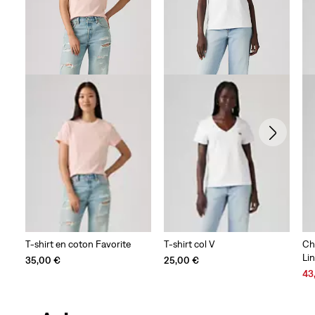
T-shirt en coton Favorite
T-shirt col V
Ch
Li
35,00 €
25,00 €
Sal
43
Pri
is