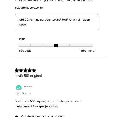
sure you realise it is high rise, so it's up to the belly button.
Traduire avec Google
Publié à l'origine sur
Jean Levi's® 501® Original - Deep
Breath
Taille
Taille, 4 sur 7, où 1 est égal à Très petit et 7 est égal à Très grand
Très petit
Très grand
5 sur 5 étoiles.
Levi’s 501 original
VÉRIFIÉ
il y a 6 jours
Jean Levi’s 501 original, coupe droite qui convient
parfaitement à ce que je voulais.
Oui, Je recommande ce produit.