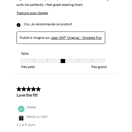
suits me perfectly. I feel great wearing them.
Traduire avec Google
Oui, Je recommande ce produit.
Publié à l'origine sur
Jean 501® Original - Smoked Pun
Taille
Taille, 4 sur 7, où 1 est égal à Très petit et 7 est égal à Très grand
Très petit
Très grand
5 sur 5 étoiles.
Love the fit!
VÉRIFIÉ
TIRAGE AU SORT
il y a 5 jours