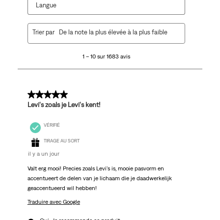
Langue
1
Trier par
De la note la plus élevée à la plus faible
à
10
1 – 10 sur 1683 avis
sur
1683
avis.
5 sur 5 étoiles.
Levi's zoals je Levi's kent!
VÉRIFIÉ
TIRAGE AU SORT
il y a un jour
Valt erg mooi! Precies zoals Levi's is, mooie pasvorm en
accentueert de delen van je lichaam die je daadwerkelijk
geaccentueerd wil hebben!
Traduire avec Google