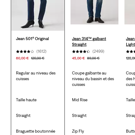
Jean 501® Original
Jean 314™ galbant
Jean
Straight
Ligh
(1612)
(2499)
60,00 €
120,00 €
45,00 €
89,00 €
120,0
Regular au niveau des
Coupe galbante au
Coup
cuisses
niveau du bassin et des
des 
cuisses
cuis
Taille haute
Mid Rise
Taill
Straight
Straight
Stra
Braguette boutonnée
Zip Fly
Butt