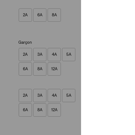
(6)
Sale
Original
10,00 €
20,00 €
2A
6A
8A
Price
Price
is
was
Garçon
2A
3A
4A
5A
T-shirt Batwing p
(7)
6A
8A
12A
Sale
Original
12,00 €
24,00 €
Price
Price
is
was
2A
3A
4A
5A
6A
8A
12A