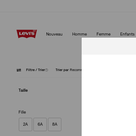
Livraison gratuite pour les membres du programme Levi’s® Red 
Détails
Nouveau
Homme
Femme
Enfants
Livraison gratuite pour les membres du programme Levi’s® Red 
Détails
Filtre
/ Trier
(1)
Trier par
Recommandés
Long Sl
Taille
Fille
2A
6A
8A
T-shirt Batwing po