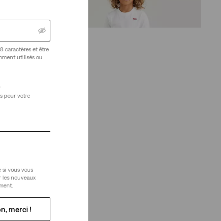
(13)
22,00 €
8 caractères et être
amment utilisés ou
)
s pour votre
 si vous vous
r les nouveaux
ment.
n, merci !