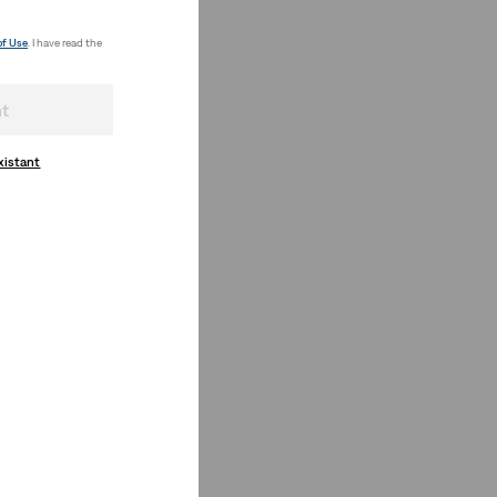
of Use
. I have read the
nt
xistant