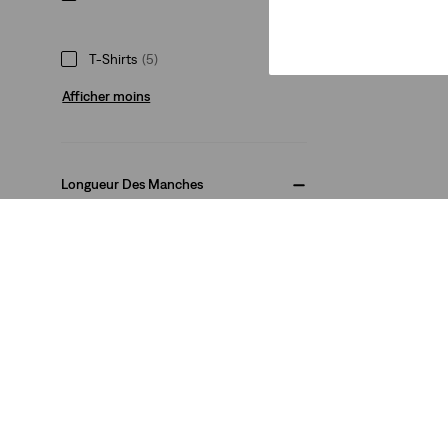
T-Shirts
(5)
Afficher moins
Longueur Des Manches
Long Sleeve
(5)
Manches courtes
(3)
Long Sleeve
(5)
Manches courtes
(3)
Afficher moins