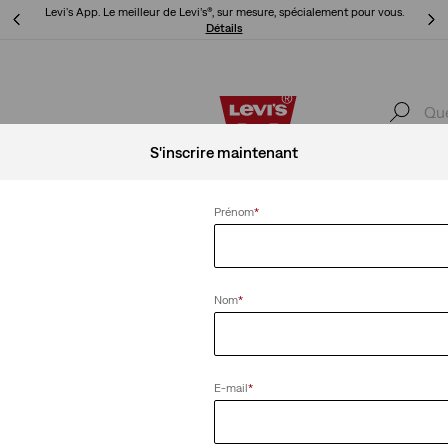
Tab™.
Levi's App. Le meilleur de Levi’s®, sur mesure, spécialement pour vous.
Détails
Tab™.
Levi's App. Le meilleur de Levi’s®, sur mesure, spécialement pour vous.
Détails
S'inscrire maintenant
Offres Spéciales
Prénom
*
eeve
Effacer tout
Nom
*
E-mail
*
ur enfant
T-shirt Batwing bébé