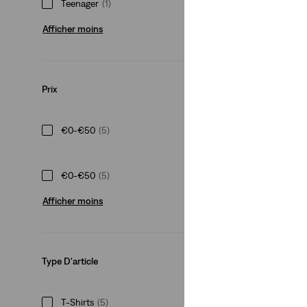
Teenager
(1)
Afficher moins
Prix
€0-€50
(5)
€0-€50
(5)
Afficher moins
Type D'article
T-Shirts
(5)