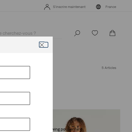
Politique de livraison et de retours Mise à jour
Détails
Unidays: 
S'inscrire maintenant
France
Politique de livraison et de retours Mise à jour
Détails
Unidays: 
S'inscrire maintenant
France
5 Articles
T-shirt Batwing pour enfant