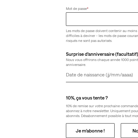
(2)
Mot de passe
*
16,00 €
Les mots de passe doivent contenir au moins 
difficiles à deviner - les mots de passe cour
risqués ne sont pas autorisés.
Surprise d’anniversaire (facultatif
our adolescent
T-shirt Batwing bébé
Nous vous offrirons chaque année 1000 point
(7)
anniversaire.
16,00 €
Jour
Mois
Année
10%, ça vous tente ?
10% de remise sur votre prochaine commande
abonnez à notre newsletter. Uniquement pou
abonnés. Désabonnement possible à tout mo
Je m’abonne !
No