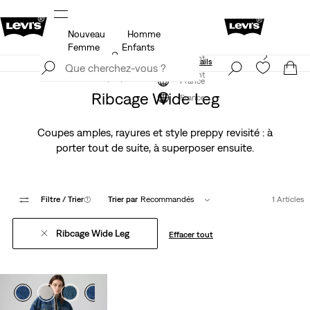
Nouveau
Homme
Politique de livraison et de retours Mise à jour
Détails
Femme
Enfants
Levi's App. Le meilleur de Levi’s®, sur mesure,
S'inscrire maintenant
spécialement pour vous.
Détails
S'inscrire maintenant
France
Ribcage Wide Leg
France
Coupes amples, rayures et style preppy revisité : à
porter tout de suite, à superposer ensuite.
Filtre
/ Trier
(1)
Trier par
Recommandés
1 Articles
Ribcage Wide Leg
Effacer tout