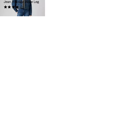
Jean Ribcage Wide Leg
(769)
130,00 €