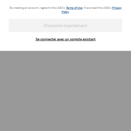
By creating an account, I agree to the LS&Co.
Terms of Use
. I have read the LS&Co.
Privacy
Policy
.
S'inscrire maintenant
Se connecter avec un compte existant