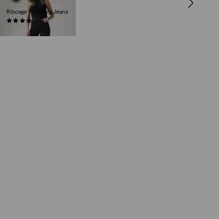
Ribcage Wide Leg Jeans
(1247)
130,00 €