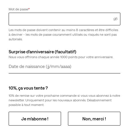
Mot de passe
*
Les mots de passe doivent contenir au moins 8 caractères et être difficiles
à deviner - les mots de passe couramment utilisés ou risqués ne sont pas
autorisés.
Surprise d’anniversaire (facultatif)
Nous vous offrirons chaque année 1000 points pour votre anniversaire.
Jour
Mois
Année
10%, ça vous tente ?
10% de remise sur votre prochaine commande si vous vous abonnez à notre
newsletter. Uniquement pour les nouveaux abonnés. Désabonnement
possible à tout moment.
Je m’abonne !
Non, merci !