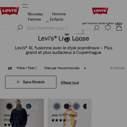
Nouveau
Homme
Politique de livraison et de retours Mise à jour
Détails
Femme
Enfants
Politique de livraison et de retours Mise à jour
Détails
S'inscrire maintenant
S'inscrire maintenant
France
Levi's® Live Loose
France
Levi's® XL fusionne avec le style scandinave – Plus
grand et plus audacieux à Copenhague
Filtre
/ Trier
(1)
Trier par
Recommandés
6 Articles
Sans Stretch
Effacer tout
Jean 568™ Loose
Jean 578™ Baggy
Straight
(259)
(394)
110,00 €