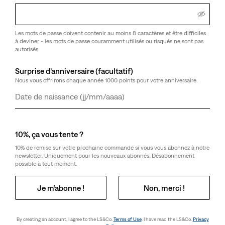
Les mots de passe doivent contenir au moins 8 caractères et être difficiles
à deviner - les mots de passe couramment utilisés ou risqués ne sont pas
autorisés.
Surprise d’anniversaire (facultatif)
Nous vous offrirons chaque année 1000 points pour votre anniversaire.
Jour
Mois
Année
10%, ça vous tente ?
10% de remise sur votre prochaine commande si vous vous abonnez à notre
newsletter. Uniquement pour les nouveaux abonnés. Désabonnement
possible à tout moment.
Je m’abonne !
Non, merci !
By creating an account, I agree to the LS&Co.
Terms of Use
. I have read the LS&Co.
Privacy