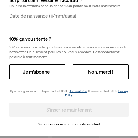
Nous vous offrirons chaque année 1000 points pour votre anniversaire.
Jour
Mois
Année
10%, ça vous tente ?
10% de remise sur votre prochaine commande si vous vous abonnez à notre
newsletter. Uniquement pour les nouveaux abonnés. Désabonnement
possible à tout moment.
Je m’abonne !
Non, merci !
By creating an account, I agree to the LS&Co.
Terms of Use
. I have read the LS&Co.
Privacy
Policy
.
S'inscrire maintenant
Se connecter avec un compte existant