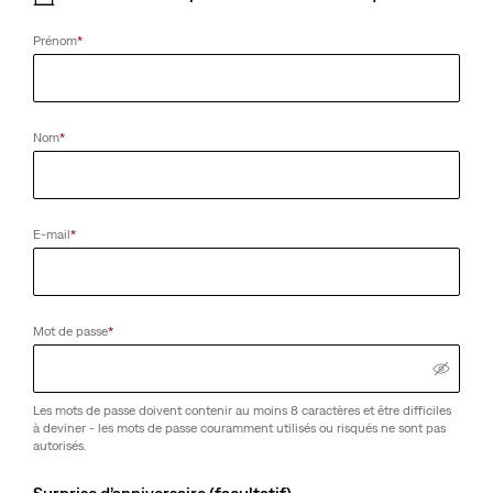
Prénom
*
Nom
*
E-mail
*
Mot de passe
*
Les mots de passe doivent contenir au moins 8 caractères et être difficiles
à deviner - les mots de passe couramment utilisés ou risqués ne sont pas
autorisés.
Surprise d’anniversaire (facultatif)