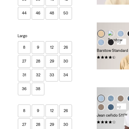
44
46
48
50
Largo
+3
8
9
12
26
Barstow Standard 
(589)
27
28
29
30
85,00 €
31
32
33
34
36
38
+2
8
9
12
26
Jean ceñido 511™
(4235)
27
28
29
30