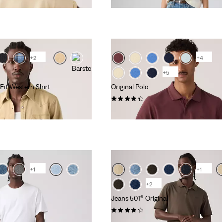
+2
+4
+5
Fit Western Shirt
Original Polo
(25)
55,00 €
+1
+1
+2
Jeans 501® Original
(8864)