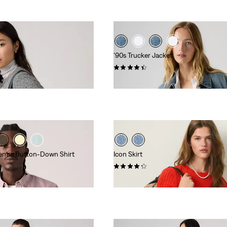
'90s Trucker Jacket
(193)
140,00 €
entic Button-Down Shirt
Icon Skirt
(55)
65,00 €