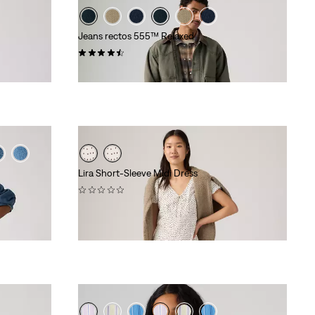
Jeans rectos 555™ Relaxed
(291)
110,00 €
Lira Short-Sleeve Midi Dress
(0)
79,00 €