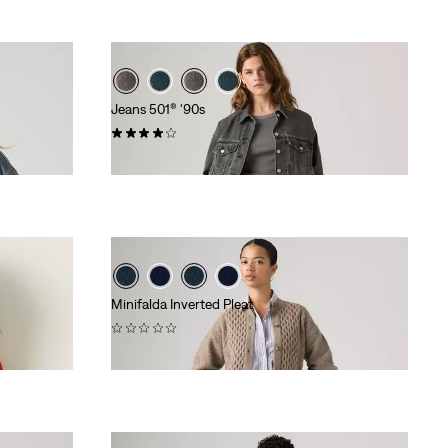
Jeans 501® '90s
(495)
120,00 €
Minifalda Inverted Pleat
(0)
65,00 €