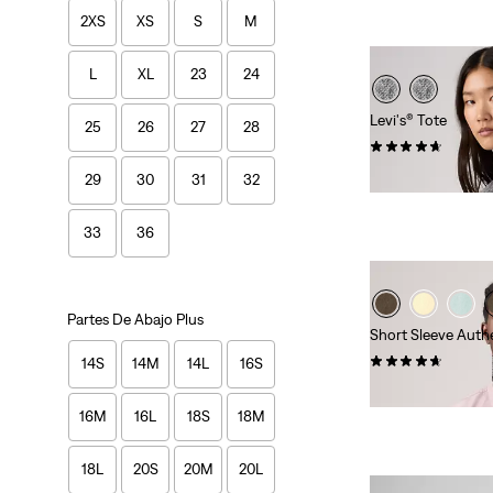
2XS
XS
S
M
L
XL
23
24
Levi's® Tote
25
26
27
28
(3)
45,00 €
29
30
31
32
33
36
Partes De Abajo Plus
Short Sleeve Auth
(93)
14S
14M
14L
16S
59,00 €
16M
16L
18S
18M
18L
20S
20M
20L