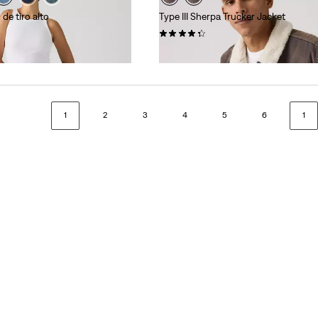
de tiro alto
Type III Sherpa Trucker Jacket
(180)
150,00 €
1
2
3
4
5
6
1