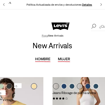
e para ti.
Política Actualizada de envíos y devoluciones
Detalles
Levi's App. Lo mejor de Levi's ®. A tu medida, especialmente para ti.
Detalles
Ropa
New Arrivals
New Arrivals
HOMBRE
MUJER
+5
Jeans Ribcage de pierna ancha
6
(1007)
™ Vintage
120,00 €