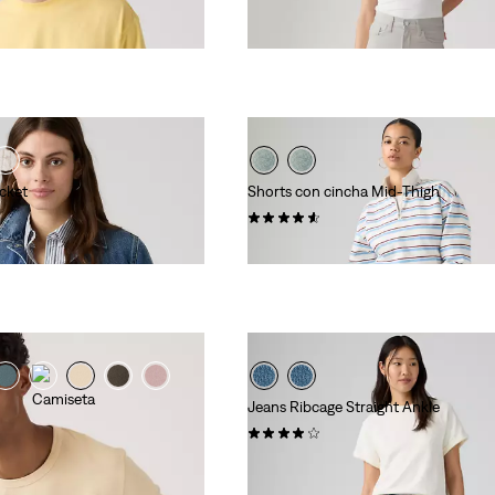
acket
Shorts con cincha Mid-Thigh
(300)
55,00 €
Jeans Ribcage Straight Ankle
(911)
130,00 €