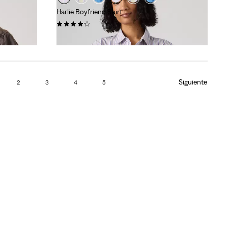
Harlie Boyfriend Shirt
(116)
65,00 €
Siguiente
2
3
4
5