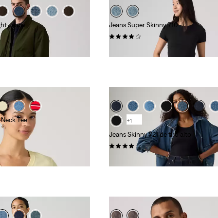
ht Jeans
Jeans Super Skinny 710
(262)
79,00 €
-Neck Tee
+1
Jeans Skinny 721 de tiro alto
(495)
110,00 €