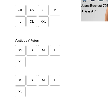
Jeans Bootcut 725 
2XS
XS
S
M
(541)
120,00 €
L
XL
XXL
Vestidos Y Petos
XS
S
M
L
XL
XS
S
M
L
XL