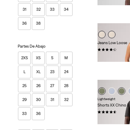
99,00 €
31
32
33
34
36
38
Jeans Low Loose
Partes De Abajo
(373)
120,00 €
2XS
XS
S
M
L
XL
23
24
25
26
27
28
Lightweight
29
30
31
32
Shorts XX Chino II
(226)
33
36
59,00 €