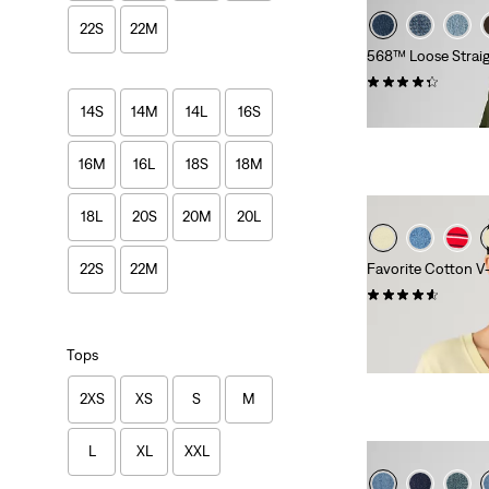
22S
22M
568™ Loose Straig
(246)
120,00 €
14S
14M
14L
16S
16M
16L
18S
18M
18L
20S
20M
20L
Favorite Cotton V
22S
22M
(17)
35,00 €
Tops
2XS
XS
S
M
L
XL
XXL