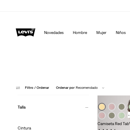
Levi's App. Lo mejor de Levi's ®. A tu medida, especialment
Detalles
Novedades
Hombre
Mujer
Niños
Filtro
/ Ordenar
Ordenar por
Recomendado
Talla
+
Camiseta Red Tab
Cintura