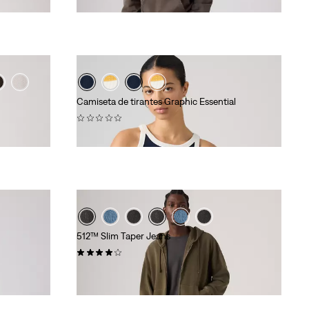
120,00 €
Camiseta de tirantes Graphic Essential
(0)
29,00 €
512™ Slim Taper Jeans
(717)
120,00 €