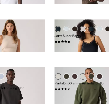
110,00 €
Jorts Super Baggy
(125)
79,00 €
Pantalón XX chino estándar pitillo
 de lino y algodón
(564)
89,00 €