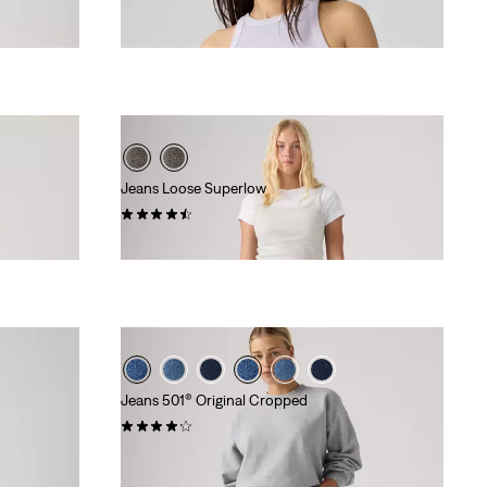
Jeans Loose Superlow
(597)
79,00 €
Jeans 501® Original Cropped
(501)
110,00 €