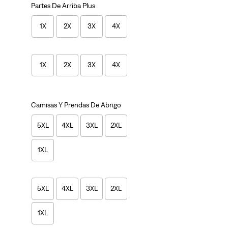
Partes De Arriba Plus
1X
2X
3X
4X
1X
2X
3X
4X
Camisas Y Prendas De Abrigo
5XL
4XL
3XL
2XL
1XL
5XL
4XL
3XL
2XL
1XL