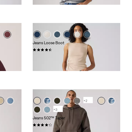
Jeans Loose Boot
(75)
120,00 €
+2
+3
Jeans 502™ Taper
(1095)