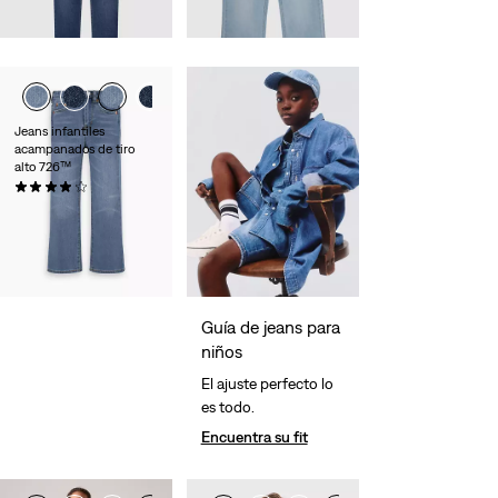
Sale
Original
Sale
Original
20,00 €
40,00 €
22,50 €
45,00 €
Price
Price
Price
Price
-50%
is
was
is
was
Jeans infantiles
acampanados de tiro
alto 726™
(10)
45,00 €
Guía de jeans para
niños
El ajuste perfecto lo
es todo.
Encuentra su fit