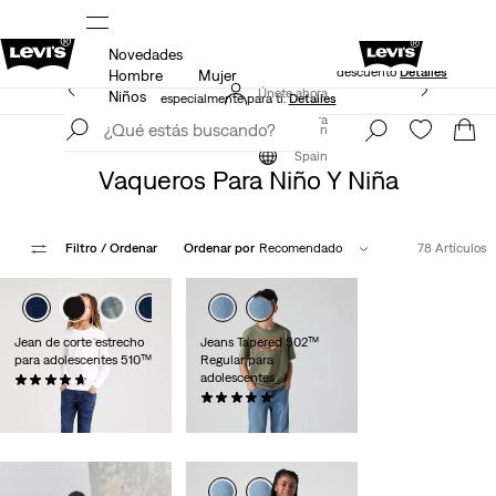
Novedades
Unidays: Los estudiantes obtienen un 2
luciones
Detalles
descuento
Detalles
Hombre
Mujer
Levi's App. Lo mejor de Levi's ®. A tu medida,
Únete ahora
Niños
especialmente para ti.
Detalles
Únete ahora
Spain
Ropa
Niños
Jeans
Spain
Vaqueros Para Niño Y Niña
Filtro
/ Ordenar
Ordenar por
Recomendado
78 Artículos
Jean de corte estrecho
Jeans Tapered 502™
para adolescentes 510™
Regular para
adolescentes
(48)
40,00 €
(2)
50,00 €