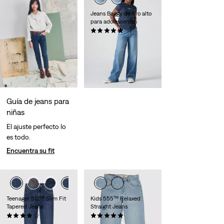
Jeans Baggy de tiro alto
para adolescentes
(5)
60,00 €
Guía de jeans para
niñas
El ajuste perfecto lo
es todo.
Encuentra su fit
Teenager 512™ Slim Fit
Kids 555™ Relaxed
Tapered Jeans
Straight Jeans
(57)
(3)